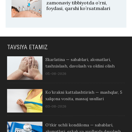
zamonaviy tibbiyotda o’rni,
foydasi, qarshi ko’rsatmalari
TAVSIYA ETAMIZ
Skarlatina — sabablari, alomatlari,
tashxislash, davolash va oldini olish
05-08-2026
Ko’krakni kattalashtirish — mashqlar, 5
xalqona vosita, massaj usullari
03-08-2026
O’tkir uchli kondiloma — sabablari,
alomatlari, erkak va ayollarda davolash