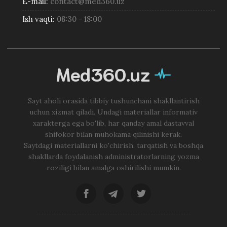
E-mail:
contact@med360.uz
Ish vaqti:
08:30 - 18:00
Med360.uz
Sayt aholi orasida tibbiy tushunchani shakllantirish
uchun xizmat qiladi. Undagi materiallar informativ
xarakterga ega bo'lib, har qanday amal dastavval
shifokor bilan muhokama qilinishi kerak.
Saytdagi materiallarni ko'chirish, tarqatish va boshqa
shakllarda foydalanish administratorlarning yozma
roziligi bilan amalga oshirilishi mumkin.