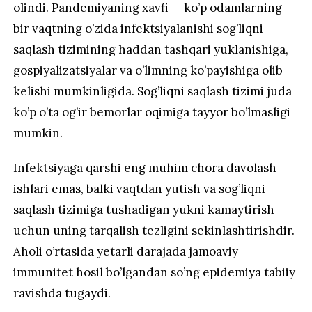
olindi. Pandemiyaning xavfi — ko’p odamlarning
bir vaqtning o’zida infektsiyalanishi sog’liqni
saqlash tizimining haddan tashqari yuklanishiga,
gospiyalizatsiyalar va o’limning ko’payishiga olib
kelishi mumkinligida. Sog’liqni saqlash tizimi juda
ko’p o’ta og’ir bemorlar oqimiga tayyor bo’lmasligi
mumkin.
Infektsiyaga qarshi eng muhim chora davolash
ishlari emas, balki vaqtdan yutish va sog’liqni
saqlash tizimiga tushadigan yukni kamaytirish
uchun uning tarqalish tezligini sekinlashtirishdir.
Aholi o’rtasida yetarli darajada jamoaviy
immunitet hosil bo’lgandan so’ng epidemiya tabiiy
ravishda tugaydi.