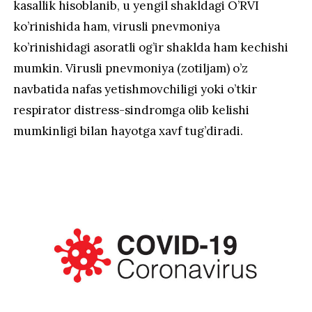
kasallik hisoblanib, u yengil shakldagi O’RVI
ko’rinishida ham, virusli pnevmoniya
ko’rinishidagi asoratli og’ir shaklda ham kechishi
mumkin. Virusli pnevmoniya (zotiljam) o’z
navbatida nafas yetishmovchiligi yoki o’tkir
respirator distress-sindromga olib kelishi
mumkinligi bilan hayotga xavf tug’diradi.