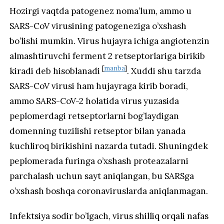
Hozirgi vaqtda patogenez noma’lum, ammo u
SARS-CoV virusining patogeneziga o’xshash
bo’lishi mumkin. Virus hujayra ichiga angiotenzin
almashtiruvchi ferment 2 retseptorlariga birikib
[
manba
]
kiradi deb hisoblanadi
. Xuddi shu tarzda
SARS-CoV virusi ham hujayraga kirib boradi,
ammo SARS-CoV-2 holatida virus yuzasida
peplomerdagi retseptorlarni bog’laydigan
domenning tuzilishi retseptor bilan yanada
kuchliroq birikishini nazarda tutadi. Shuningdek
peplomerada furinga o’xshash proteazalarni
parchalash uchun sayt aniqlangan, bu SARSga
o’xshash boshqa coronaviruslarda aniqlanmagan.
Infektsiya sodir bo’lgach, virus shilliq orqali nafas