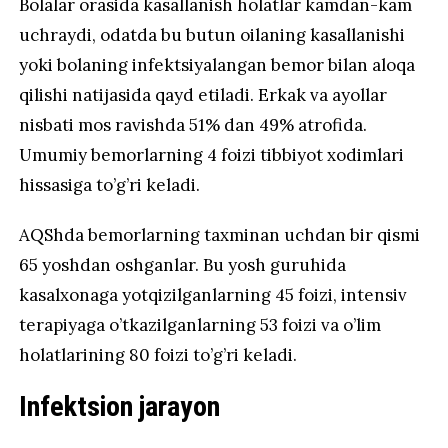
Bolalar orasida kasallanish holatlar kamdan-kam
uchraydi, odatda bu butun oilaning kasallanishi
yoki bolaning infektsiyalangan bemor bilan aloqa
qilishi natijasida qayd etiladi. Erkak va ayollar
nisbati mos ravishda 51% dan 49% atrofida.
Umumiy bemorlarning 4 foizi tibbiyot xodimlari
hissasiga to’g’ri keladi.
AQShda bemorlarning taxminan uchdan bir qismi
65 yoshdan oshganlar. Bu yosh guruhida
kasalxonaga yotqizilganlarning 45 foizi, intensiv
terapiyaga o’tkazilganlarning 53 foizi va o’lim
holatlarining 80 foizi to’g’ri keladi.
Infektsion jarayon