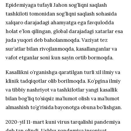
Epidemiyaga tufayli Jahon sog’liqni saqlash
tashkiloti tomonidan sog’liqni saqlash sohasida
xalqaro darajadagi ahamyatga ega favqulodda
holat e’lon qilingan, global darajadagi xatarlar esa
juda yuqori deb baholanmoqda. Vaziyat tez
sur’atlar bilan rivojlanmoqda, kasallanganlar va
vafot etganlar soni kun sayin ortib bormoqda.
Kasallikni o’rganishga qaratilgan turli xil ilmiy va
klinik tadqiqotlar olib borilmoqda. Ko’pgina ilmiy
va tibbiy nashriyot va tashkilotlar yangi kasallik
bilan bog’liq to’siqsiz ma’lumot olish va ma’lumot
almashish to’g’risida bayonotga obuna bo’lishgan.
2020-yil 11-mart kuni virus tarqalishi pandemiya
deb tan olindi. Ushbu pandemiya insoniyat