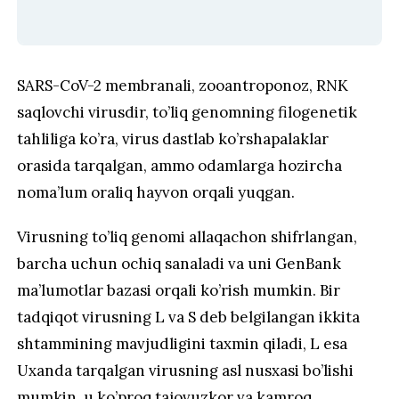
SARS-CoV-2 membranali, zooantroponoz, RNK
saqlovchi virusdir, to’liq genomning filogenetik
tahliliga ko’ra, virus dastlab ko’rshapalaklar
orasida tarqalgan, ammo odamlarga hozircha
noma’lum oraliq hayvon orqali yuqgan.
Virusning to’liq genomi allaqachon shifrlangan,
barcha uchun ochiq sanaladi va uni GenBank
ma’lumotlar bazasi orqali ko’rish mumkin. Bir
tadqiqot virusning L va S deb belgilangan ikkita
shtammining mavjudligini taxmin qiladi, L esa
Uxanda tarqalgan virusning asl nusxasi bo’lishi
mumkin, u ko’proq tajovuzkor va kamroq