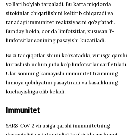
yo’llari bo’ylab tarqaladi. Bu katta miqdorda
sitokinlar chiqarilishini keltirib chiqaradi va
tanadagi immunitet reaktsiyasini qo’zg’atadi.
Bunday holda, qonda limfotsitlar, xususan T-
limfotsitlar sonining pasayishi kuzatiladi.
Ba’zi tadqiqotlar shuni ko’rsatadiki, virusga qarshi
kurashish uchun juda ko’p limfotsitlar sarf etiladi.
Ular sonining kamayishi immunitet tizimining
himoya qobiliyatini pasaytiradi va kasallikning
kuchayishiga olib keladi.
Immunitet
SARS-CoV-2 virusiga qarshi immunitetning
davomiyligi va intensivligi to’g’risida ma’lumot