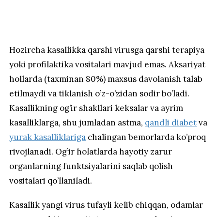
Hozircha kasallikka qarshi virusga qarshi terapiya
yoki profilaktika vositalari mavjud emas. Aksariyat
hollarda (taxminan 80%) maxsus davolanish talab
etilmaydi va tiklanish o’z-o’zidan sodir bo’ladi.
Kasallikning og’ir shakllari keksalar va ayrim
kasalliklarga, shu jumladan astma,
qandli diabet
va
yurak kasalliklariga
chalingan bemorlarda ko’proq
rivojlanadi. Og’ir holatlarda hayotiy zarur
organlarning funktsiyalarini saqlab qolish
vositalari qo’llaniladi.
Kasallik yangi virus tufayli kelib chiqqan, odamlar