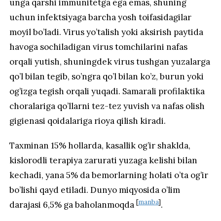
unga qarshi immunitetga ega emas, shuning
uchun infektsiyaga barcha yosh toifasidagilar
moyil bo’ladi. Virus yo’talish yoki aksirish paytida
havoga sochiladigan virus tomchilarini nafas
orqali yutish, shuningdek virus tushgan yuzalarga
qo’l bilan tegib, so’ngra qo’l bilan ko’z, burun yoki
og’izga tegish orqali yuqadi. Samarali profilaktika
choralariga qo’llarni tez-tez yuvish va nafas olish
gigienasi qoidalariga rioya qilish kiradi.
Taxminan 15% hollarda, kasallik og’ir shaklda,
kislorodli terapiya zarurati yuzaga kelishi bilan
kechadi, yana 5% da bemorlarning holati o’ta og’ir
bo’lishi qayd etiladi. Dunyo miqyosida o’lim
[
manba
]
darajasi 6,5% ga baholanmoqda
.