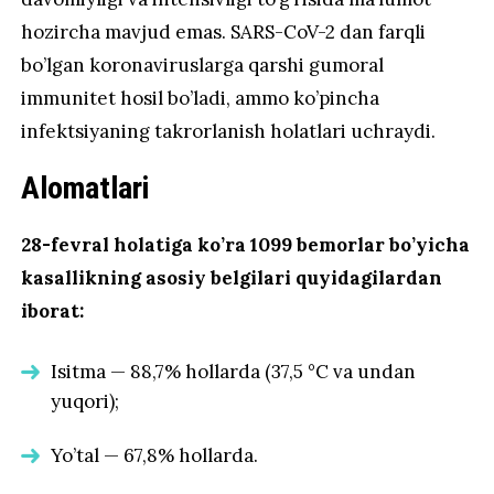
hozircha mavjud emas. SARS-CoV-2 dan farqli
bo’lgan koronaviruslarga qarshi gumoral
immunitet hosil bo’ladi, ammo ko’pincha
infektsiyaning takrorlanish holatlari uchraydi.
Alomatlari
28-fevral holatiga ko’ra 1099 bemorlar bo’yicha
kasallikning asosiy belgilari quyidagilardan
iborat:
Isitma — 88,7% hollarda (37,5 °C va undan
yuqori);
Yo’tal — 67,8% hollarda.