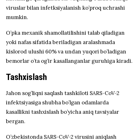
viruslar bilan infetksiyalanish ko’proq uchrashi
mumkin.
O’pka mexanik shamollatilishini talab qiladigan
yoki nafas sifatida beriladigan aralashmada
kislorod ulushi 60% va undan yuqori bo’ladigan
bemorlar o’ta og’ir kasallanganlar guruhiga kiradi.
Tashxislash
Jahon sog’liqni saqlash tashkiloti SARS-CoV-2
infektsiyasiga shubha bo’lgan odamlarda
kasallikni tashxislash bo’yicha aniq tavsiyalar
bergan.
O’zbekistonda SARS-CoV-2 virusini aniqlash