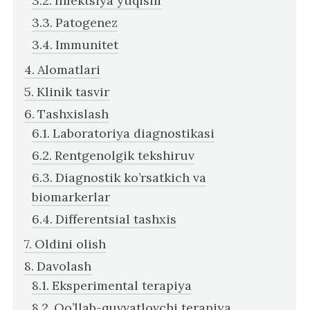
Infektsiya yuqishi
Patogenez
Immunitet
Alomatlari
Klinik tasvir
Tashxislash
Laboratoriya diagnostikasi
Rentgenolgik tekshiruv
Diagnostik ko’rsatkich va
biomarkerlar
Differentsial tashxis
Oldini olish
Davolash
Eksperimental terapiya
Qo’llab-quvvatlovchi terapiya