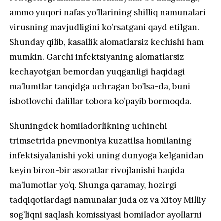
ammo yuqori nafas yo’llarining shilliq namunalari
virusning mavjudligini ko’rsatgani qayd etilgan.
Shunday qilib, kasallik alomatlarsiz kechishi ham
mumkin. Garchi infektsiyaning alomatlarsiz
kechayotgan bemordan yuqganligi haqidagi
ma’lumtlar tanqidga uchragan bo’lsa-da, buni
isbotlovchi dalillar tobora ko’payib bormoqda.
Shuningdek homiladorlikning uchinchi
trimsetrida pnevmoniya kuzatilsa homilaning
infektsiyalanishi yoki uning dunyoga kelganidan
keyin biron-bir asoratlar rivojlanishi haqida
ma’lumotlar yo’q. Shunga qaramay, hozirgi
tadqiqotlardagi namunalar juda oz va Xitoy Milliy
sog’liqni saqlash komissiyasi homilador ayollarni