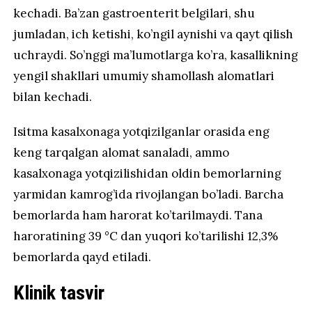
kechadi. Ba’zan gastroenterit belgilari, shu
jumladan, ich ketishi, ko’ngil aynishi va qayt qilish
uchraydi. So’nggi ma’lumotlarga ko’ra, kasallikning
yengil shakllari umumiy shamollash alomatlari
bilan kechadi.
Isitma kasalxonaga yotqizilganlar orasida eng
keng tarqalgan alomat sanaladi, ammo
kasalxonaga yotqizilishidan oldin bemorlarning
yarmidan kamrog’ida rivojlangan bo’ladi. Barcha
bemorlarda ham harorat ko’tarilmaydi. Tana
haroratining 39 °C dan yuqori ko’tarilishi 12,3%
bemorlarda qayd etiladi.
Klinik tasvir