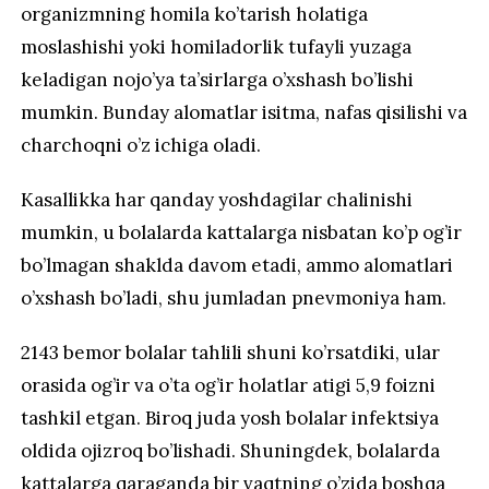
organizmning homila ko’tarish holatiga
moslashishi yoki homiladorlik tufayli yuzaga
keladigan nojo’ya ta’sirlarga o’xshash bo’lishi
mumkin. Bunday alomatlar isitma, nafas qisilishi va
charchoqni o’z ichiga oladi.
Kasallikka har qanday yoshdagilar chalinishi
mumkin, u bolalarda kattalarga nisbatan ko’p og’ir
bo’lmagan shaklda davom etadi, ammo alomatlari
o’xshash bo’ladi, shu jumladan pnevmoniya ham.
2143 bemor bolalar tahlili shuni ko’rsatdiki, ular
orasida og’ir va o’ta og’ir holatlar atigi 5,9 foizni
tashkil etgan. Biroq juda yosh bolalar infektsiya
oldida ojizroq bo’lishadi. Shuningdek, bolalarda
kattalarga qaraganda bir vaqtning o’zida boshqa