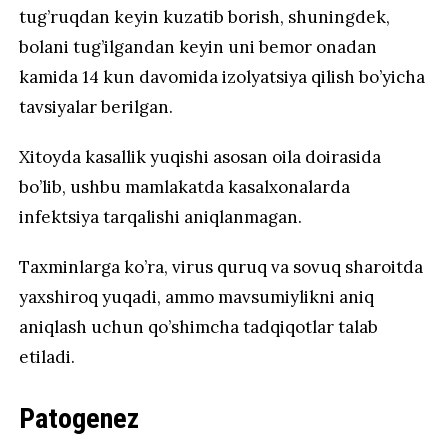
tug’ruqdan keyin kuzatib borish, shuningdek,
bolani tug’ilgandan keyin uni bemor onadan
kamida 14 kun davomida izolyatsiya qilish bo’yicha
tavsiyalar berilgan.
Xitoyda kasallik yuqishi asosan oila doirasida
bo’lib, ushbu mamlakatda kasalxonalarda
infektsiya tarqalishi aniqlanmagan.
Taxminlarga ko’ra, virus quruq va sovuq sharoitda
yaxshiroq yuqadi, ammo mavsumiylikni aniq
aniqlash uchun qo’shimcha tadqiqotlar talab
etiladi.
Patogenez