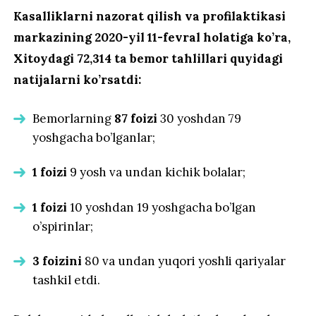
Kasalliklarni nazorat qilish va profilaktikasi
markazining 2020-yil 11-fevral holatiga ko’ra,
Xitoydagi 72,314 ta bemor tahlillari quyidagi
natijalarni ko’rsatdi:
Bemorlarning
87 foizi
30 yoshdan 79
yoshgacha bo’lganlar;
1 foizi
9 yosh va undan kichik bolalar;
1 foizi
10 yoshdan 19 yoshgacha bo’lgan
o’spirinlar;
3 foizini
80 va undan yuqori yoshli qariyalar
tashkil etdi.