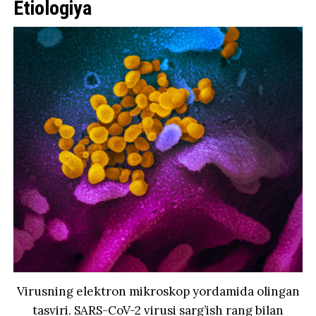
Etiologiya
Virusning elektron mikroskop yordamida olingan
tasviri. SARS-CoV-2 virusi sarg’ish rang bilan