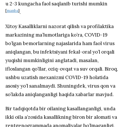
u 2-3 kungacha faol saqlanib turishi mumkin
[
manba
]
.
Xitoy Kasalliklarni nazorat qilish va profilaktika
markazining ma’lumotlariga ko’ra, COVID-19
bo’lgan bemorlarning najaslarida ham faol virus
aniqlangan, bu infektsiyani fekal-oral yo’l orqali
yuqishi mumkinligini anglatadi, masalan,
ifloslangan qo’llar, oziq-ovqat va suv orqali. Biroq,
ushbu uzatish mexanizmi COVID-19 holatida
asosiy yo’l sanalmaydi. Shuningdek, virus qon va
so’lakda aniqlanganligi haqida xabarlar mavjud.
Bir tadqiqotda bir oilaning kasallanganligi, unda
ikki oila a’zosida kasallikning biron bir alomati va
rentgenogrammada anomaliyalar bo’lmaganligi,