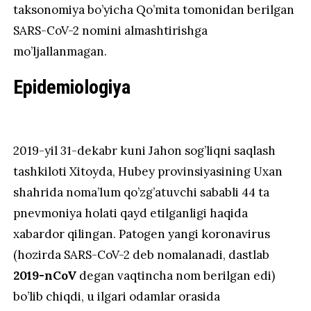
taksonomiya bo’yicha Qo’mita tomonidan berilgan
SARS-CoV-2 nomini almashtirishga
mo’ljallanmagan.
Epidemiologiya
2019-yil 31-dekabr kuni Jahon sog’liqni saqlash
tashkiloti Xitoyda, Hubey provinsiyasining Uxan
shahrida noma’lum qo’zg’atuvchi sababli 44 ta
pnevmoniya holati qayd etilganligi haqida
xabardor qilingan. Patogen yangi koronavirus
(hozirda SARS-CoV-2 deb nomalanadi, dastlab
2019-nCoV
degan vaqtincha nom berilgan edi)
bo’lib chiqdi, u ilgari odamlar orasida