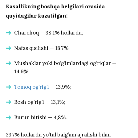
Kasallikning boshqa belgilari orasida
quyidagilar kuzatilgan:
Charchoq — 38,1% hollarda;
Nafas qisilishi — 18,7%;
Mushaklar yoki bo’g’imlardagi og’riqlar —
14,9%;
Tomoq og’rig’i
— 13,9%;
Bosh og’rig’i — 13,1%;
Burun bitishi — 4,8%.
33,7% hollarda yo’tal balg’am ajralishi bilan