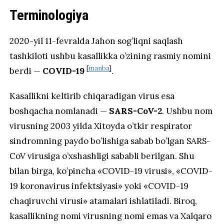
Terminologiya
2020-yil 11-fevralda Jahon sog’liqni saqlash
tashkiloti ushbu kasallikka o’zining rasmiy nomini
[
manba
]
berdi —
COVID-19
.
Kasallikni keltirib chiqaradigan virus esa
boshqacha nomlanadi —
SARS-CoV-2
. Ushbu nom
virusning 2003 yilda Xitoyda o’tkir respirator
sindromning paydo bo’lishiga sabab bo’lgan SARS-
CoV virusiga o’xshashligi sababli berilgan. Shu
bilan birga, ko’pincha «COVID-19 virusi», «COVID-
19 koronavirus infektsiyasi» yoki «COVID-19
chaqiruvchi virusi» atamalari ishlatiladi. Biroq,
kasallikning nomi virusning nomi emas va Xalqaro