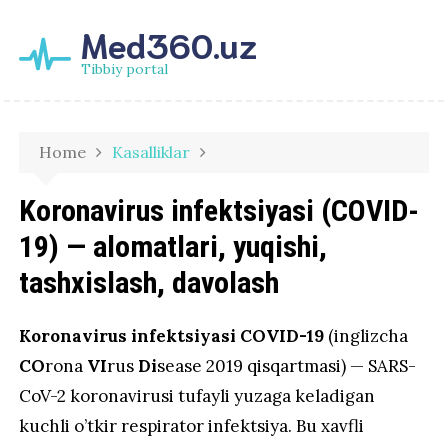
Med360.uz
Tibbiy portal
Home
Kasalliklar
Koronavirus infektsiyasi (COVID-
19) — alomatlari, yuqishi,
tashxislash, davolash
Koronavirus infektsiyasi COVID-19
(inglizcha
CO
rona
VI
rus
Di
sease 2019 qisqartmasi)
— SARS-
CoV-2 koronavirusi tufayli yuzaga keladigan
kuchli o’tkir respirator infektsiya. Bu xavfli