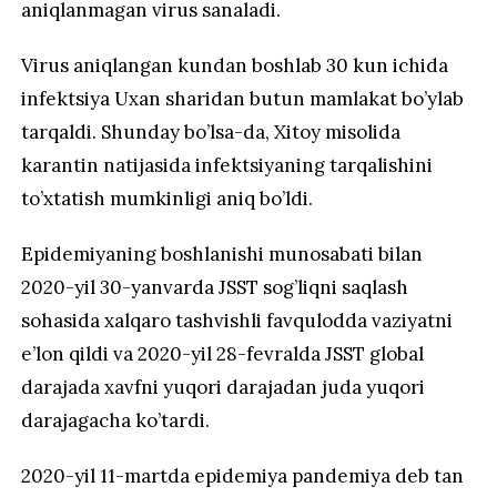
aniqlanmagan virus sanaladi.
Virus aniqlangan kundan boshlab 30 kun ichida
infektsiya Uxan sharidan butun mamlakat bo’ylab
tarqaldi. Shunday bo’lsa-da, Xitoy misolida
karantin natijasida infektsiyaning tarqalishini
to’xtatish mumkinligi aniq bo’ldi.
Epidemiyaning boshlanishi munosabati bilan
2020-yil 30-yanvarda JSST sog’liqni saqlash
sohasida xalqaro tashvishli favqulodda vaziyatni
e’lon qildi va 2020-yil 28-fevralda JSST global
darajada xavfni yuqori darajadan juda yuqori
darajagacha ko’tardi.
2020-yil 11-martda epidemiya pandemiya deb tan