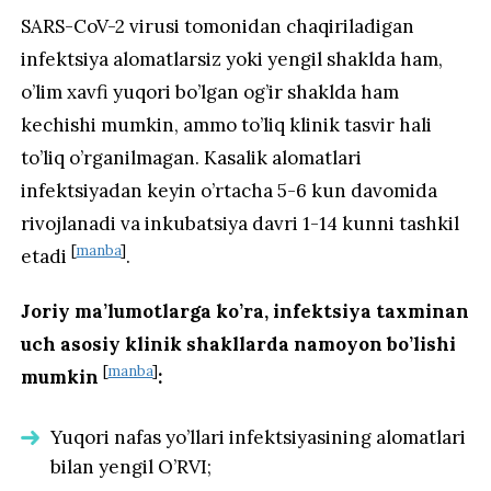
SARS-CoV-2 virusi tomonidan chaqiriladigan
infektsiya alomatlarsiz yoki yengil shaklda ham,
o’lim xavfi yuqori bo’lgan og’ir shaklda ham
kechishi mumkin, ammo to’liq klinik tasvir hali
to’liq o’rganilmagan. Kasalik alomatlari
infektsiyadan keyin o’rtacha 5-6 kun davomida
rivojlanadi va inkubatsiya davri 1-14 kunni tashkil
[
manba
]
etadi
.
Joriy ma’lumotlarga ko’ra, infektsiya taxminan
uch asosiy klinik shakllarda namoyon bo’lishi
[
manba
]
mumkin
:
Yuqori nafas yo’llari infektsiyasining alomatlari
bilan yengil O’RVI;