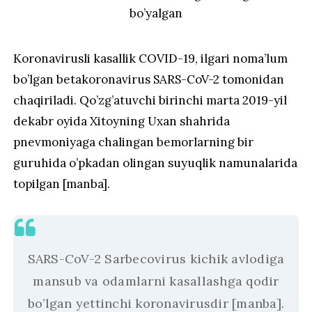
bo’yalgan
Koronavirusli kasallik COVID-19, ilgari noma’lum
bo’lgan betakoronavirus SARS-CoV-2 tomonidan
chaqiriladi. Qo’zg’atuvchi birinchi marta 2019-yil
dekabr oyida Xitoyning Uxan shahrida
pnevmoniyaga chalingan bemorlarning bir
guruhida o’pkadan olingan suyuqlik namunalarida
topilgan [manba].
SARS-CoV-2 Sarbecovirus kichik avlodiga
mansub va odamlarni kasallashga qodir
bo’lgan yettinchi koronavirusdir [manba].