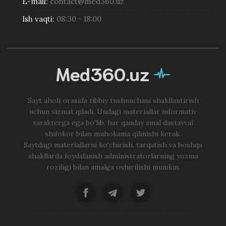
E-mail:
contact@med360.uz
Ish vaqti:
08:30 - 18:00
Med360.uz
Sayt aholi orasida tibbiy tushunchani shakllantirish
uchun xizmat qiladi. Undagi materiallar informativ
xarakterga ega bo'lib, har qanday amal dastavval
shifokor bilan muhokama qilinishi kerak.
Saytdagi materiallarni ko'chirish, tarqatish va boshqa
shakllarda foydalanish administratorlarning yozma
roziligi bilan amalga oshirilishi mumkin.