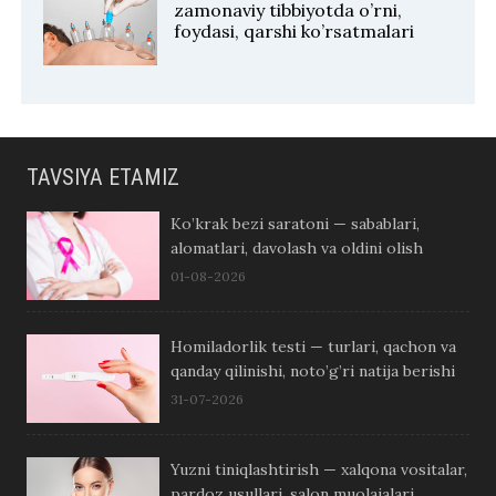
zamonaviy tibbiyotda o’rni,
foydasi, qarshi ko’rsatmalari
TAVSIYA ETAMIZ
Ko’krak bezi saratoni — sabablari,
alomatlari, davolash va oldini olish
01-08-2026
Homiladorlik testi — turlari, qachon va
qanday qilinishi, noto’g’ri natija berishi
31-07-2026
Yuzni tiniqlashtirish — xalqona vositalar,
pardoz usullari, salon muolajalari