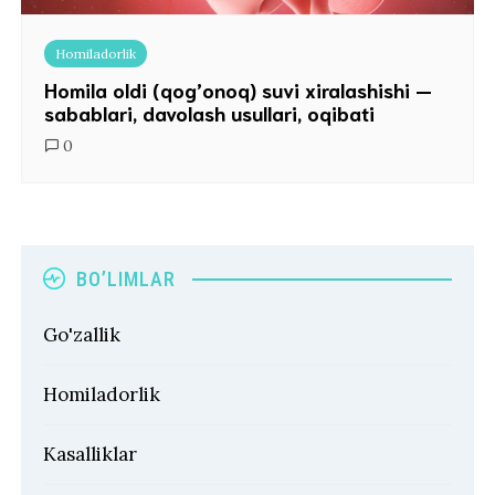
Homiladorlik
Homila oldi (qog’onoq) suvi xiralashishi —
sabablari, davolash usullari, oqibati
0
BO’LIMLAR
Go'zallik
Homiladorlik
Kasalliklar