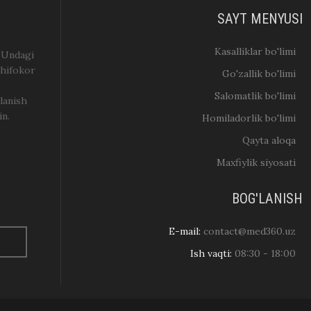
SAYT MENYUSI
Kasalliklar bo'limi
. Undagi
shifokor
Go'zallik bo'limi
Salomatlik bo'limi
lanish
in.
Homiladorlik bo'limi
Qayta aloqa
Maxfiylik siyosati
BOG'LANISH
E-mail:
contact@med360.uz
Ish vaqti:
08:30 - 18:00