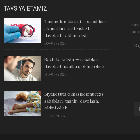
TAVSIYA ETAMIZ
Tuxumdon kistasi — sabablari,
Sayt
alomatlari, tashxislash,
mate
davolash, oldini olish
06-08-2026
Sa
Soch to’kilishi — sabablari,
davolash usullari, oldini olish
04-08-2026
Siydik tuta olmaslik (enurez) —
sabablari, tasnifi, davolash,
oldini olish
31-07-2026