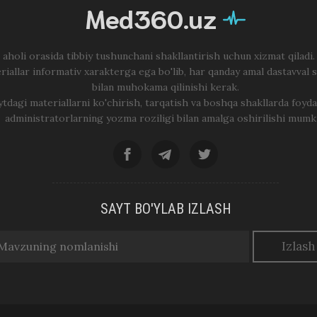
Med360.uz
 aholi orasida tibbiy tushunchani shakllantirish uchun xizmat qiladi
riallar informativ xarakterga ega bo'lib, har qanday amal dastavval 
bilan muhokama qilinishi kerak.
ytdagi materiallarni ko'chirish, tarqatish va boshqa shakllarda foyda
administratorlarning yozma roziligi bilan amalga oshirilishi mumk
SAYT BO'YLAB IZLASH