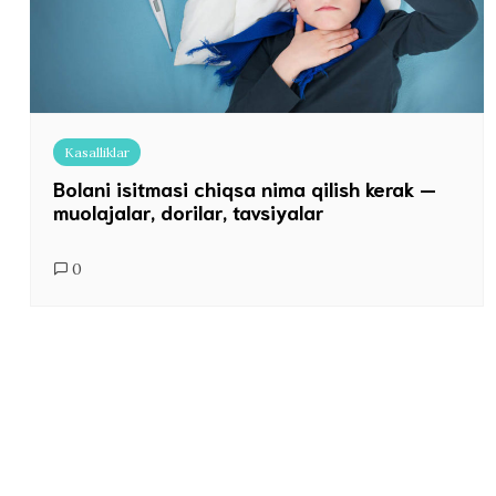
Kasalliklar
Bolani isitmasi chiqsa nima qilish kerak —
muolajalar, dorilar, tavsiyalar
0