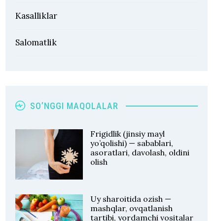
Kasalliklar
Salomatlik
SO’NGGI MAQOLALAR
Frigidlik (jinsiy mayl
yo’qolishi) — sabablari,
asoratlari, davolash, oldini
olish
Uy sharoitida ozish —
mashqlar, ovqatlanish
tartibi, yordamchi vositalar