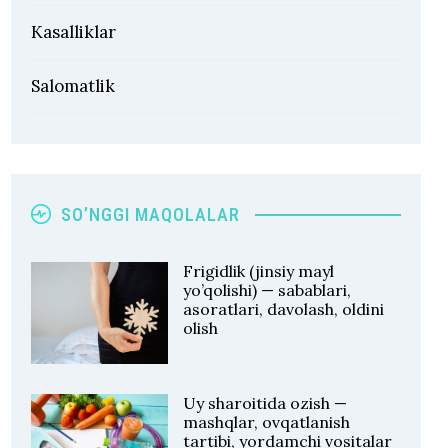
Kasalliklar
Salomatlik
SO’NGGI MAQOLALAR
Frigidlik (jinsiy mayl
yo’qolishi) — sabablari,
asoratlari, davolash, oldini
olish
Uy sharoitida ozish —
mashqlar, ovqatlanish
tartibi, yordamchi vositalar