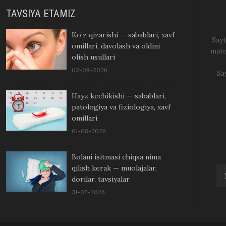
TAVSIYA ETAMIZ
Ko’z qizarishi — sabablari, xavf
Sayt
omillari, davolash va oldini
mate
olish usullari
02-08-2026
Sa
Hayz kechikishi — sabablari,
patologiya va fiziologiya, xavf
omillari
01-08-2026
Bolani isitmasi chiqsa nima
qilish kerak — muolajalar,
dorilar, tavsiyalar
31-07-2026