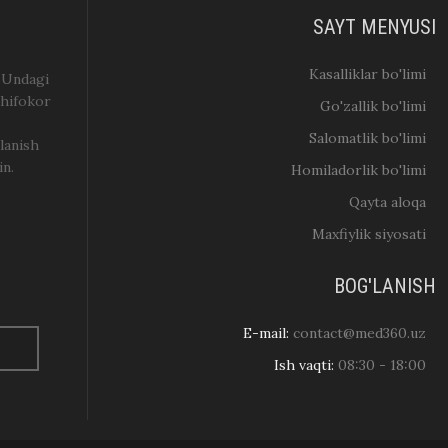
SAYT MENYUSI
Kasalliklar bo'limi
. Undagi
shifokor
Go'zallik bo'limi
Salomatlik bo'limi
lanish
in.
Homiladorlik bo'limi
Qayta aloqa
Maxfiylik siyosati
BOG'LANISH
E-mail:
contact@med360.uz
Ish vaqti:
08:30 - 18:00