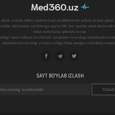
Med360.uz
 aholi orasida tibbiy tushunchani shakllantirish uchun xizmat qiladi
riallar informativ xarakterga ega bo'lib, har qanday amal dastavval 
bilan muhokama qilinishi kerak.
ytdagi materiallarni ko'chirish, tarqatish va boshqa shakllarda foyda
administratorlarning yozma roziligi bilan amalga oshirilishi mumk
SAYT BO'YLAB IZLASH