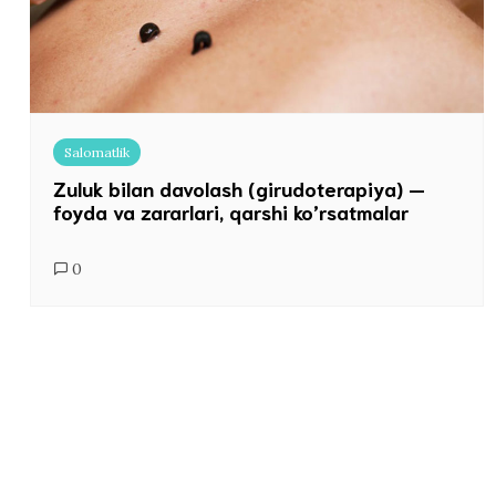
Salomatlik
Zuluk bilan davolash (girudoterapiya) —
foyda va zararlari, qarshi ko’rsatmalar
0