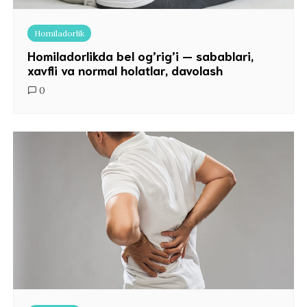
Homiladorlik
Homiladorlikda bel og’rig’i — sabablari,
xavfli va normal holatlar, davolash
0