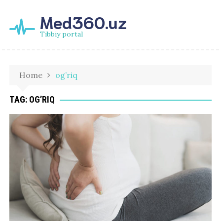
Med360.uz
Tibbiy portal
Home
og’riq
TAG:
OG’RIQ