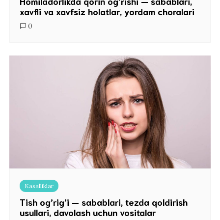
Homiladorlikda qorin og’rishi — sabablari,
xavfli va xavfsiz holatlar, yordam choralari
0
Kasalliklar
Tish og’rig’i — sabablari, tezda qoldirish
usullari, davolash uchun vositalar