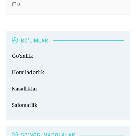
0
BO’LIMLAR
Go'zallik
Homiladorlik
Kasalliklar
Salomatlik
SO’NGGI MAQOLALAR