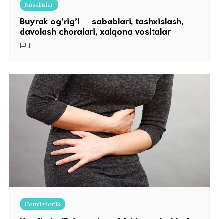
Kasalliklar
Buyrak og’rig’i — sabablari, tashxislash,
davolash choralari, xalqona vositalar
1
Homiladorlik