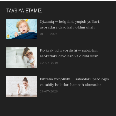
TAVSIYA ETAMIZ
Qizamiq — belgilari, yuqish yo’llari,
asoratlari, davolash, oldini olish
01-08-2026
Ko’krak uchi yorilishi — sabablari,
asoratlari, davolash va oldini olish
30-07-2026
Ishtaha yo’qolishi — sabablari, patologik
va tabiiy holatlar, hamroh alomatlar
29-07-2026