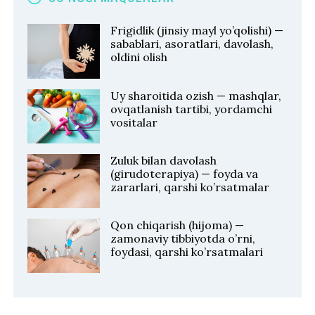
Frigidlik (jinsiy mayl yo’qolishi) —
sabablari, asoratlari, davolash,
oldini olish
Uy sharoitida ozish — mashqlar,
ovqatlanish tartibi, yordamchi
vositalar
Zuluk bilan davolash
(girudoterapiya) — foyda va
zararlari, qarshi ko’rsatmalar
Qon chiqarish (hijoma) —
zamonaviy tibbiyotda o’rni,
foydasi, qarshi ko’rsatmalari