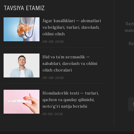
TAVSIYA ETAMIZ
Jigar kasalliklari — alomatlari
Sayt
va belgilari, turlari, davolash,
mate
oldini olish
08-08-2026
Sa
Hid va ta’m sezmaslik —
sabablari, davolash va oldini
olish choralari
05-08-2026
Homiladorlik testi — turlari,
qachon va qanday qilinishi,
noto’g’ri natija berishi
01-08-2026