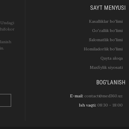
SAYT MENYUSI
Kasalliklar bo'limi
. Undagi
shifokor
Go'zallik bo'limi
Salomatlik bo'limi
lanish
in.
Homiladorlik bo'limi
Qayta aloqa
Maxfiylik siyosati
BOG'LANISH
E-mail:
contact@med360.uz
Ish vaqti:
08:30 - 18:00