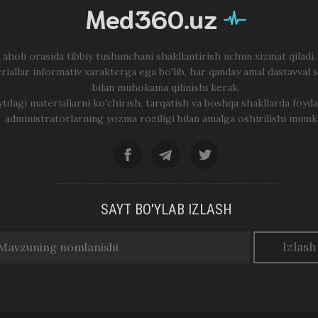
Med360.uz
 aholi orasida tibbiy tushunchani shakllantirish uchun xizmat qiladi
riallar informativ xarakterga ega bo'lib, har qanday amal dastavval 
bilan muhokama qilinishi kerak.
ytdagi materiallarni ko'chirish, tarqatish va boshqa shakllarda foyda
administratorlarning yozma roziligi bilan amalga oshirilishi mumk
SAYT BO'YLAB IZLASH