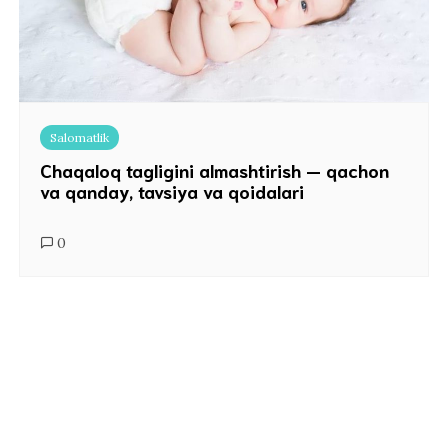
Salomatlik
Chaqaloq tagligini almashtirish — qachon
va qanday, tavsiya va qoidalari
0