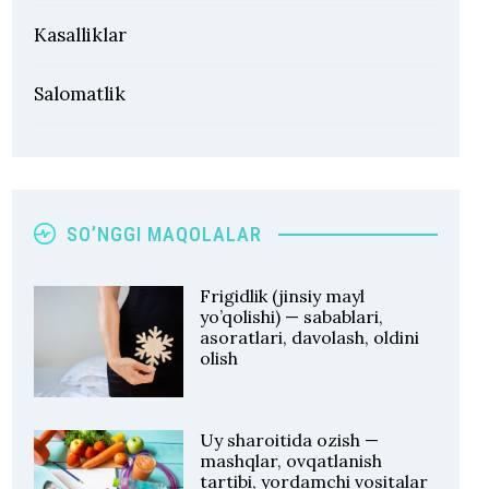
Kasalliklar
Salomatlik
SO’NGGI MAQOLALAR
Frigidlik (jinsiy mayl
yo’qolishi) — sabablari,
asoratlari, davolash, oldini
olish
Uy sharoitida ozish —
mashqlar, ovqatlanish
tartibi, yordamchi vositalar