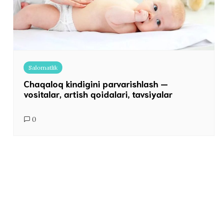
Salomatlik
Chaqaloq kindigini parvarishlash —
vositalar, artish qoidalari, tavsiyalar
0