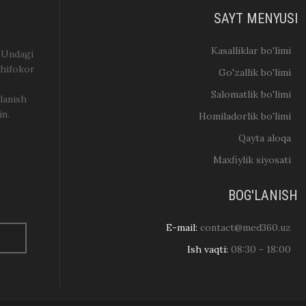
SAYT MENYUSI
Kasalliklar bo'limi
. Undagi
shifokor
Go'zallik bo'limi
Salomatlik bo'limi
lanish
in.
Homiladorlik bo'limi
Qayta aloqa
Maxfiylik siyosati
BOG'LANISH
E-mail:
contact@med360.uz
Ish vaqti:
08:30 - 18:00