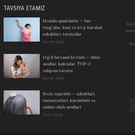
TAVSIYA ETAMIZ
Homila qimirlashi — his-
Sayt
tuyg’ular, kam va ko’p harakat
mate
sabablari, tavsiyalar
04-08-2026
Sa
O’g’il farzand ko’rish — ilmiy
usullar, kalendar, TOP-3
xalqona tavsiya
04-08-2026
Soch oqarishi — sabablari,
xususiyatlari, kurashish va
oldini olish usullari
31-07-2026