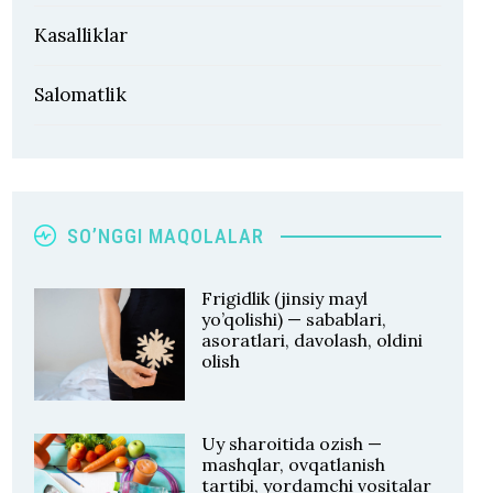
Kasalliklar
Salomatlik
SO’NGGI MAQOLALAR
Frigidlik (jinsiy mayl
yo’qolishi) — sabablari,
asoratlari, davolash, oldini
olish
Uy sharoitida ozish —
mashqlar, ovqatlanish
tartibi, yordamchi vositalar