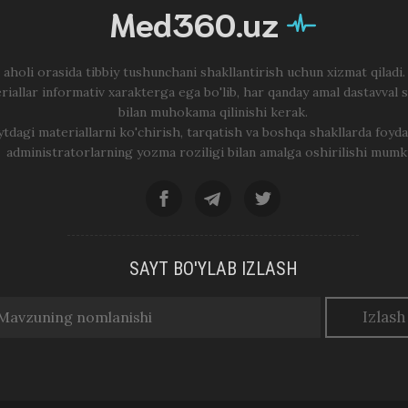
Med360.uz
 aholi orasida tibbiy tushunchani shakllantirish uchun xizmat qiladi
riallar informativ xarakterga ega bo'lib, har qanday amal dastavval 
bilan muhokama qilinishi kerak.
ytdagi materiallarni ko'chirish, tarqatish va boshqa shakllarda foyda
administratorlarning yozma roziligi bilan amalga oshirilishi mumk
SAYT BO'YLAB IZLASH