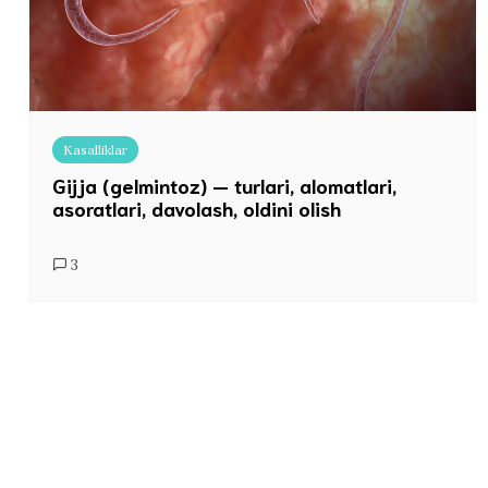
Kasalliklar
Gijja (gelmintoz) — turlari, alomatlari,
asoratlari, davolash, oldini olish
3