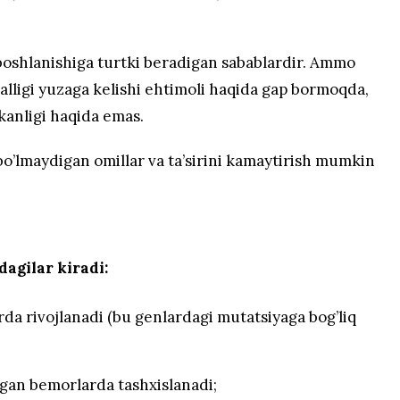
 boshlanishiga turtki beradigan sabablardir. Ammo
alligi yuzaga kelishi ehtimoli haqida gap bormoqda,
kanligi haqida emas.
b bo’lmaydigan omillar va ta’sirini kamaytirish mumkin
dagilar kiradi:
rda rivojlanadi (bu genlardagi mutatsiyaga bog’liq
hgan bemorlarda tashxislanadi;