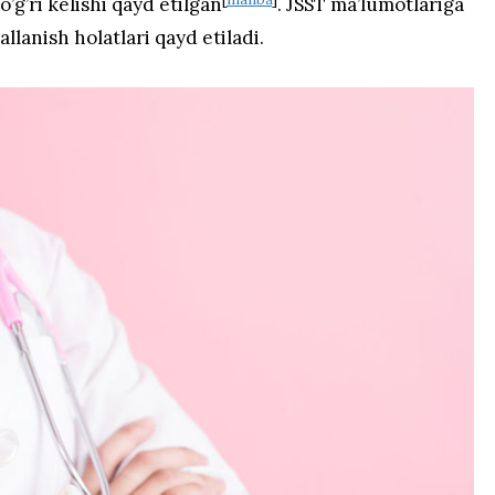
’g’ri kelishi qayd etilgan
. JSST ma’lumotlariga
llanish holatlari qayd etiladi.