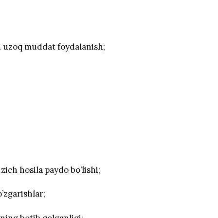
n uzoq muddat foydalanish;
zich hosila paydo bo’lishi;
o’zgarishlar;
ining botib qolganligi;