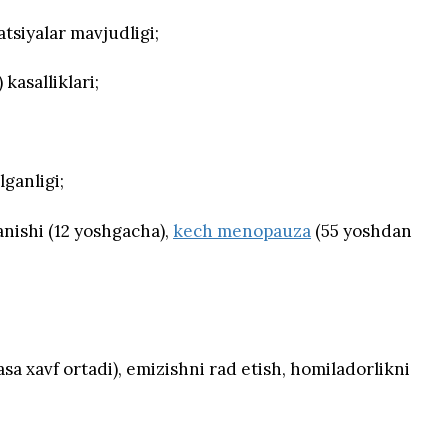
tsiyalar mavjudligi;
kasalliklari;
lganligi;
nishi (12 yoshgacha),
kech menopauza
(55 yoshdan
a xavf ortadi), emizishni rad etish, homiladorlikni