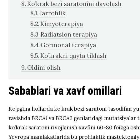
Ko’krak bezi saratonini davolash
Jarrohlik
Kimyoterapiya
Radiatsion terapiya
Gormonal terapiya
Ko’krakni qayta tiklash
Oldini olish
Sabablari va xavf omillari
Ko’pgina hollarda ko’krak bezi saratoni tasodifan yuz
ravishda
BRCA1
va
BRCA2
genlaridagi mutatsiyalar t
ko’krak saratoni rivojlanish xavfini 60-80 foizga os
Yevropa mamlakatlarida bu profilaktik mastektomiya 