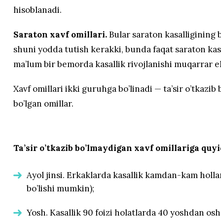
hisoblanadi.
Saraton xavf omillari.
Bular saraton kasalligining
shuni yodda tutish kerakki, bunda faqat saraton kas
ma’lum bir bemorda kasallik rivojlanishi muqarrar e
Xavf omillari ikki guruhga bo’linadi — ta’sir o’tkazi
bo’lgan omillar.
Ta’sir o’tkazib bo’lmaydigan xavf omillariga quyi
Ayol jinsi. Erkaklarda kasallik kamdan-kam holla
bo’lishi mumkin);
Yosh. Kasallik 90 foizi holatlarda 40 yoshdan os