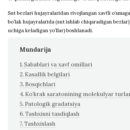
Sut bezlari hujayralaridan rivojlangan xavfli o’smaga
bo’lak hujayralarida (sut ishlab chiqaradigan bezlar)
uchiga keladigan yo’llar) boshlanadi.
Mundarija
Sabablari va xavf omillari
Kasallik belgilari
Bosqichlari
Ko’krak saratonining molekulyar turla
Patologik gradatsiya
Tashxisni tasdiqlash
Tashxislash