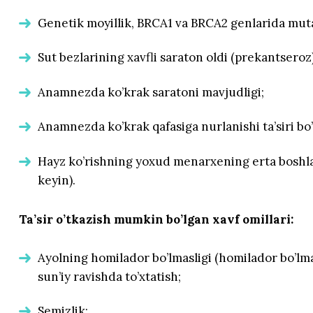
Genetik moyillik, BRCA1 va BRCA2 genlarida muta
Sut bezlarining xavfli saraton oldi (prekantseroz) 
Anamnezda ko’krak saratoni mavjudligi;
Anamnezda ko’krak qafasiga nurlanishi ta’siri bo’
Hayz ko’rishning yoxud menarxening erta boshla
keyin).
Ta’sir o’tkazish mumkin bo’lgan xavf omillari:
Ayolning homilador bo’lmasligi (homilador bo’lmas
sun’iy ravishda to’xtatish;
Semizlik;