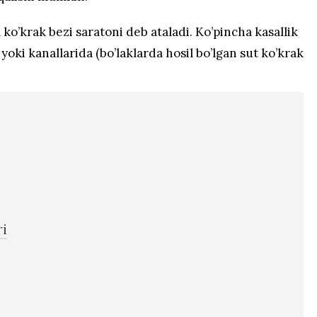
 ko’krak bezi saratoni deb ataladi. Ko’pincha kasallik
 yoki kanallarida (bo’laklarda hosil bo’lgan sut ko’krak
ri