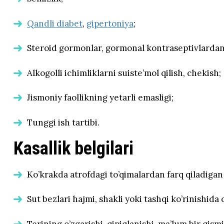
Qandli diabet
,
gipertoniya
;
Steroid gormonlar, gormonal kontraseptivlarda
Alkogolli ichimliklarni suiste’mol qilish, chekish;
Jismoniy faollikning yetarli emasligi;
Tunggi ish tartibi.
Kasallik belgilari
Ko’krakda atrofdagi to’qimalardan farq qiladigan 
Sut bezlari hajmi, shakli yoki tashqi ko’rinishida 
Terining o’zgarishi, qipiqlanishi, ma’lum bir qism