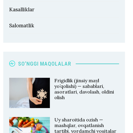
Kasalliklar
Salomatlik
SO’NGGI MAQOLALAR
Frigidlik (jinsiy mayl
yo’qolishi) — sabablari,
asoratlari, davolash, oldini
olish
Uy sharoitida ozish —
mashqlar, ovqatlanish
tartibi, yordamchi vositalar