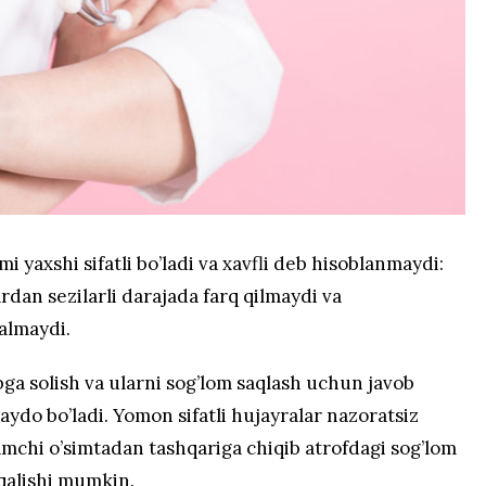
i yaxshi sifatli bo’ladi va xavfli deb hisoblanmaydi:
ardan sezilarli darajada farq qilmaydi va
almaydi.
bga solish va ularni sog’lom saqlash uchun javob
aydo bo’ladi. Yomon sifatli hujayralar nazoratsiz
lamchi o’simtadan tashqariga chiqib atrofdagi sog’lom
rqalishi mumkin.