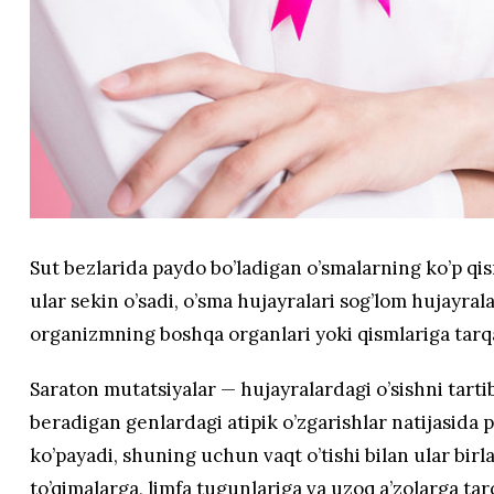
Sut bezlarida paydo bo’ladigan o’smalarning ko’p qism
ular sekin o’sadi, o’sma hujayralari sog’lom hujayral
organizmning boshqa organlari yoki qismlariga tarq
Saraton mutatsiyalar — hujayralardagi o’sishni tarti
beradigan genlardagi atipik o’zgarishlar natijasida p
ko’payadi, shuning uchun vaqt o’tishi bilan ular bir
to’qimalarga, limfa tugunlariga va uzoq a’zolarga ta