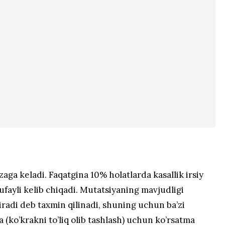
aga keladi. Faqatgina 10% holatlarda kasallik irsiy
ufayli kelib chiqadi. Mutatsiyaning mavjudligi
hiradi deb taxmin qilinadi, shuning uchun ba’zi
(ko’krakni to’liq olib tashlash) uchun ko’rsatma