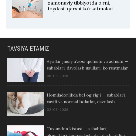
zamonaviy tibbiyotda o’rni,
foydasi, qarshi ko’rsatmalari
TAVSIYA ETAMIZ
Ayollar jinsiy a’zosi qichishi va achishi —
sabablari, davolash usullari, ko’rsatmalar
06-08-2026
Homiladorlikda bel og’rig’i — sabablari,
xavfli va normal holatlar, davolash
02-08-2026
Tuxumdon kistasi — sabablari,
alomatlari, tashxislash, davolash, oldini