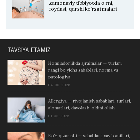
zamonaviy tibbiyotda o’rni,
foydasi, qarshi ko’rsatmalari
TAVSIYA ETAMIZ
Homiladorlikda ajralmalar — turlari,
rangi bo’yicha sabablari, norma va
patologiya
04-08-2026
Allergiya — rivojlanish sabablari, turlari,
alomatlari, davolash, oldini olish
01-08-2026
Ko’z qizarishi — sabablari, xavf omillari,