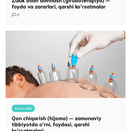
Zuluk bilan davolash (girudoterapiya) —
foyda va zararlari, qarshi ko’rsatmalar
0
Salomatlik
Qon chiqarish (hijoma) — zamonaviy
tibbiyotda o’rni, foydasi, qarshi
ko’rsatmalari