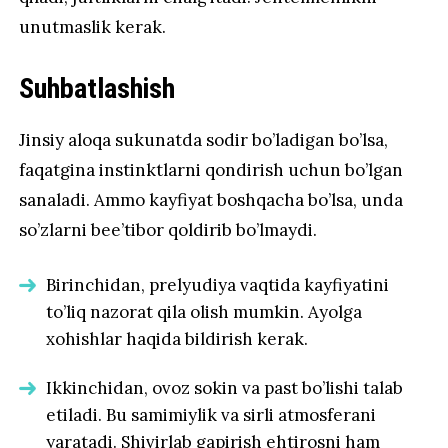
unutmaslik kerak.
Suhbatlashish
Jinsiy aloqa sukunatda sodir bo’ladigan bo’lsa,
faqatgina instinktlarni qondirish uchun bo’lgan
sanaladi. Ammo kayfiyat boshqacha bo’lsa, unda
so’zlarni bee’tibor qoldirib bo’lmaydi.
Birinchidan, prelyudiya vaqtida kayfiyatini
to’liq nazorat qila olish mumkin. Ayolga
xohishlar haqida bildirish kerak.
Ikkinchidan, ovoz sokin va past bo’lishi talab
etiladi. Bu samimiylik va sirli atmosferani
yaratadi. Shivirlab gapirish ehtirosni ham