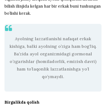
bilish ilinjida kelgan har bir erkak buni tushungan
bo’lishi kerak.
Ayolning lazzatlanishi nafaqat erkak
kishiga, balki ayolning o’ziga ham bog’liq.
Ba’zida ayol organizmidagi gormonal
o’zgarishlar (homiladorlik, emizish davri)
ham to’laqonlik lazzatlanishga yo’l
qo’ymaydi.
Birgalikda qolish