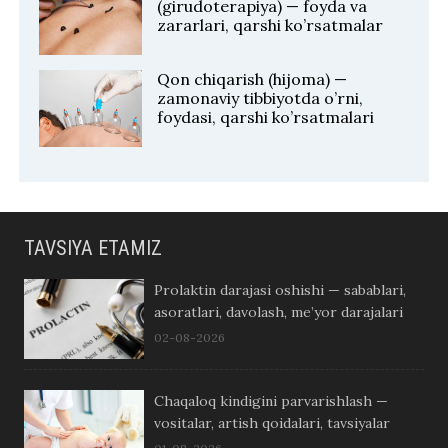
(girudoterapiya) — foyda va
zararlari, qarshi ko’rsatmalar
Qon chiqarish (hijoma) —
zamonaviy tibbiyotda o’rni,
foydasi, qarshi ko’rsatmalari
TAVSIYA ETAMIZ
Prolaktin darajasi oshishi — sabablari,
asoratlari, davolash, me’yor darajalari
02-08-2026
Chaqaloq kindigini parvarishlash —
vositalar, artish qoidalari, tavsiyalar