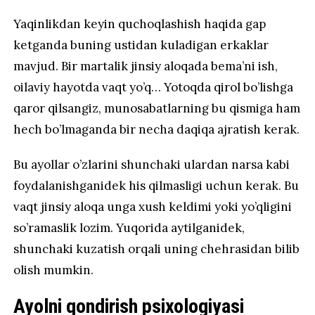
Yaqinlikdan keyin quchoqlashish haqida gap
ketganda buning ustidan kuladigan erkaklar
mavjud. Bir martalik jinsiy aloqada bema’ni ish,
oilaviy hayotda vaqt yo’q… Yotoqda qirol bo’lishga
qaror qilsangiz, munosabatlarning bu qismiga ham
hech bo’lmaganda bir necha daqiqa ajratish kerak.
Bu ayollar o’zlarini shunchaki ulardan narsa kabi
foydalanishganidek his qilmasligi uchun kerak. Bu
vaqt jinsiy aloqa unga xush keldimi yoki yo’qligini
so’ramaslik lozim. Yuqorida aytilganidek,
shunchaki kuzatish orqali uning chehrasidan bilib
olish mumkin.
Ayolni qondirish psixologiyasi