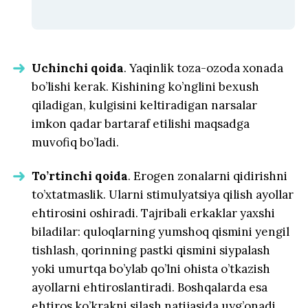
Uchinchi qoida
. Yaqinlik toza-ozoda xonada
bo’lishi kerak. Kishining ko’nglini bexush
qiladigan, kulgisini keltiradigan narsalar
imkon qadar bartaraf etilishi maqsadga
muvofiq bo’ladi.
To’rtinchi qoida
. Erogen zonalarni qidirishni
to’xtatmaslik. Ularni stimulyatsiya qilish ayollar
ehtirosini oshiradi. Tajribali erkaklar yaxshi
biladilar: quloqlarning yumshoq qismini yengil
tishlash, qorinning pastki qismini siypalash
yoki umurtqa bo’ylab qo’lni ohista o’tkazish
ayollarni ehtiroslantiradi. Boshqalarda esa
ehtiros ko’krakni silash natijasida uyg’onadi.