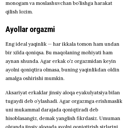
monogam va moslashuvchan bo’lishga harakat
qilish lozim.
Ayollar orgazmi
Eng ideal yaqinlik — har ikkala tomon ham undan
bir xilda qoniqsa. Bu maqolaning mohiyati ham
aynan shunda. Agar erkak o’z orgazmidan keyin
ayolni qoniqtira olmasa, buning yaqinlikdan oldin
amalga oshirishi mumkin.
Aksariyat erkaklar jinsiy aloqa eyakulyatsiya bilan
tugaydi deb o’ylashadi. Agar orgazmga erishmaslik
uni mukammal darajada qoniqtiradi deb
hisoblasangiz, demak yanglish fikrdasiz. Umuman
olganda jinsiy aloqada ayolni qoniqtirish sirlarini