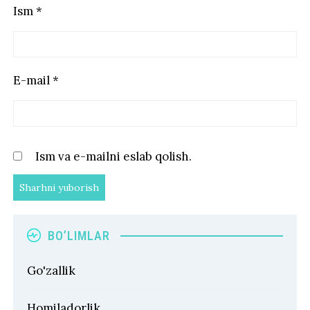
Ism
*
E-mail
*
Ism va e-mailni eslab qolish.
BO’LIMLAR
Go'zallik
Homiladorlik