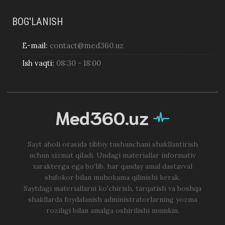
BOG'LANISH
E-mail:
contact@med360.uz
Ish vaqti:
08:30 - 18:00
Med360.uz
Sayt aholi orasida tibbiy tushunchani shakllantirish
uchun xizmat qiladi. Undagi materiallar informativ
xarakterga ega bo'lib, har qanday amal dastavval
shifokor bilan muhokama qilinishi kerak.
Saytdagi materiallarni ko'chirish, tarqatish va boshqa
shakllarda foydalanish administratorlarning yozma
roziligi bilan amalga oshirilishi mumkin.