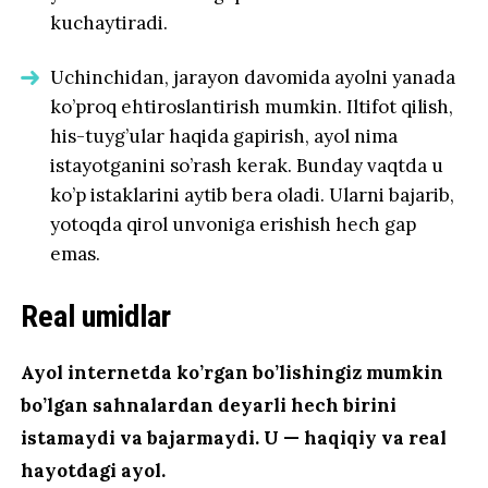
kuchaytiradi.
Uchinchidan, jarayon davomida ayolni yanada
ko’proq ehtiroslantirish mumkin. Iltifot qilish,
his-tuyg’ular haqida gapirish, ayol nima
istayotganini so’rash kerak. Bunday vaqtda u
ko’p istaklarini aytib bera oladi. Ularni bajarib,
yotoqda qirol unvoniga erishish hech gap
emas.
Real umidlar
Ayol internetda ko’rgan bo’lishingiz mumkin
bo’lgan sahnalardan deyarli hech birini
istamaydi va bajarmaydi. U — haqiqiy va real
hayotdagi ayol.