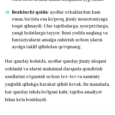
Beshinchi qoida
: ayollar erkaklardan kam
emas, ba’zida esa ko’proq, jinsiy monotoniyaga
toqat qilmaydi. Ular tajribalarga, syurprizlarga,
yangi holatlarga tayyor. Buni yodda saqlang va
fantaziyalarni amalga oshirish uchun ularni
ayolga taklif qilishdan qo’rqmang.
Har qanday holatda, ayollar qanday jinsiy aloqani
xohlashi va ularni maksimal darajada qondirish
usullarini o’rganish uchun tez-tez va samimiy
yaqinlik qilishga harakat qilish kerak. Bu masalada,
har qanday ishda bo’lgani kabi, tajriba amaliyot
bilan kela boshlaydi.