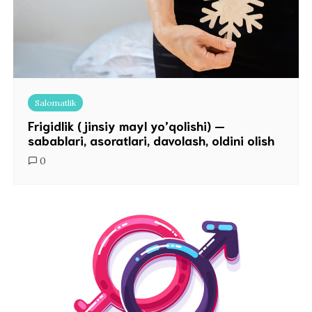
Salomatlik
Frigidlik (jinsiy mayl yo’qolishi) —
sabablari, asoratlari, davolash, oldini olish
0