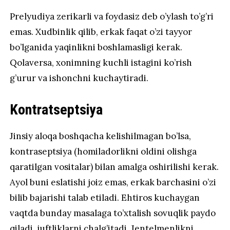
Prelyudiya zerikarli va foydasiz deb o’ylash to’g’ri
emas. Xudbinlik qilib, erkak faqat o’zi tayyor
bo’lganida yaqinlikni boshlamasligi kerak.
Qolaversa, xonimning kuchli istagini ko’rish
g’urur va ishonchni kuchaytiradi.
Kontratseptsiya
Jinsiy aloqa boshqacha kelishilmagan bo’lsa,
kontraseptsiya (homiladorlikni oldini olishga
qaratilgan vositalar) bilan amalga oshirilishi kerak.
Ayol buni eslatishi joiz emas, erkak barchasini o’zi
bilib bajarishi talab etiladi. Ehtiros kuchaygan
vaqtda bunday masalaga to’xtalish sovuqlik paydo
qiladi, juftliklarni chalg’itadi. Jentelmenlikni