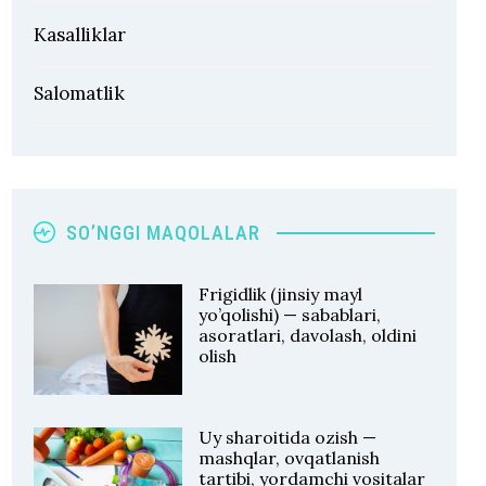
Kasalliklar
Salomatlik
SO’NGGI MAQOLALAR
Frigidlik (jinsiy mayl
yo’qolishi) — sabablari,
asoratlari, davolash, oldini
olish
Uy sharoitida ozish —
mashqlar, ovqatlanish
tartibi, yordamchi vositalar