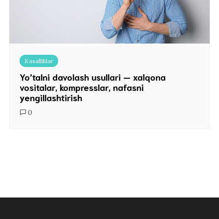
Kasalliklar
Yo’talni davolash usullari — xalqona
vositalar, kompresslar, nafasni
yengillashtirish
0