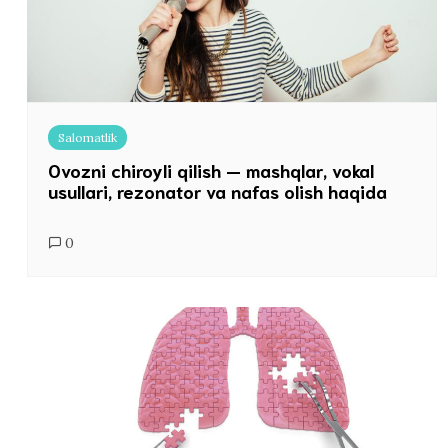
Salomatlik
Ovozni chiroyli qilish — mashqlar, vokal
usullari, rezonator va nafas olish haqida
0