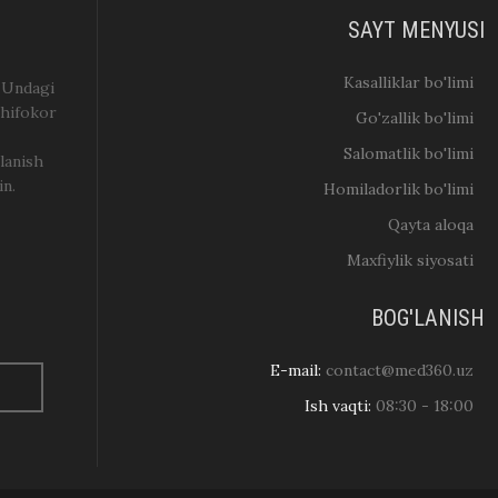
SAYT MENYUSI
Kasalliklar bo'limi
. Undagi
shifokor
Go'zallik bo'limi
Salomatlik bo'limi
lanish
in.
Homiladorlik bo'limi
Qayta aloqa
Maxfiylik siyosati
BOG'LANISH
E-mail:
contact@med360.uz
Ish vaqti:
08:30 - 18:00