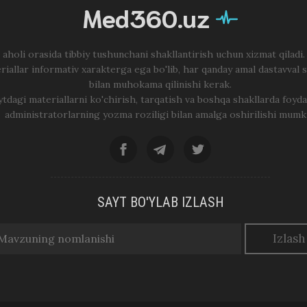
Med360.uz
 aholi orasida tibbiy tushunchani shakllantirish uchun xizmat qiladi
riallar informativ xarakterga ega bo'lib, har qanday amal dastavval 
bilan muhokama qilinishi kerak.
ytdagi materiallarni ko'chirish, tarqatish va boshqa shakllarda foyda
administratorlarning yozma roziligi bilan amalga oshirilishi mumk
SAYT BO'YLAB IZLASH