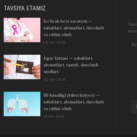
TAVSIYA ETAMIZ
Ko’krak bezi saratoni —
Sayt
sabablari, alomatlari, davolash
mate
va oldini olish
05-08-2026
Sa
Jigar kistasi — sabablari,
alomatlari, tasnifi, davolash
usullari
02-08-2026
Sil kasalligi (tuberkulyoz) —
sabablari, alomatlari, davolash
va oldini olish
01-08-2026