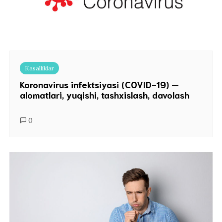
Kasalliklar
Koronavirus infektsiyasi (COVID-19) —
alomatlari, yuqishi, tashxislash, davolash
0