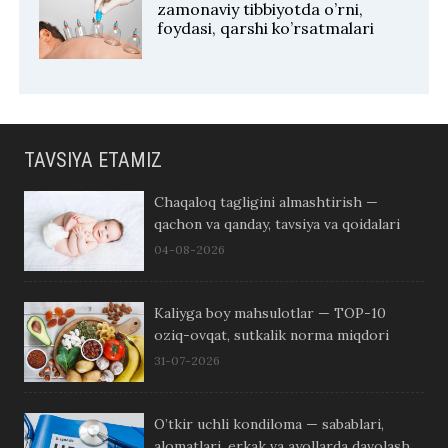
zamonaviy tibbiyotda o’rni,
foydasi, qarshi ko’rsatmalari
TAVSIYA ETAMIZ
Chaqaloq tagligini almashtirish —
qachon va qanday, tavsiya va qoidalari
04-08-2026
Kaliyga boy mahsulotlar — TOP-10
oziq-ovqat, sutkalik norma miqdori
31-07-2026
O’tkir uchli kondiloma — sabablari,
alomatlari, erkak va ayollarda davolash