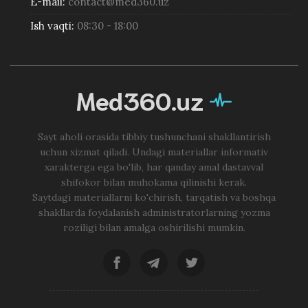
E-mail:
contact@med360.uz
Ish vaqti:
08:30 - 18:00
Med360.uz
Sayt aholi orasida tibbiy tushunchani shakllantirish
uchun xizmat qiladi. Undagi materiallar informativ
xarakterga ega bo'lib, har qanday amal dastavval
shifokor bilan muhokama qilinishi kerak.
Saytdagi materiallarni ko'chirish, tarqatish va boshqa
shakllarda foydalanish administratorlarning yozma
roziligi bilan amalga oshirilishi mumkin.