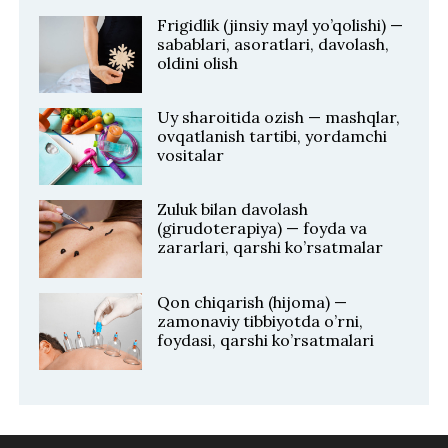
Frigidlik (jinsiy mayl yo’qolishi) —
sabablari, asoratlari, davolash,
oldini olish
Uy sharoitida ozish — mashqlar,
ovqatlanish tartibi, yordamchi
vositalar
Zuluk bilan davolash
(girudoterapiya) — foyda va
zararlari, qarshi ko’rsatmalar
Qon chiqarish (hijoma) —
zamonaviy tibbiyotda o’rni,
foydasi, qarshi ko’rsatmalari