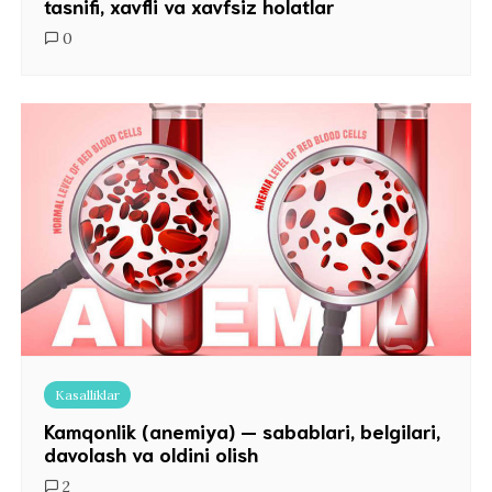
tasnifi, xavfli va xavfsiz holatlar
0
Kasalliklar
Kamqonlik (anemiya) — sabablari, belgilari,
davolash va oldini olish
2