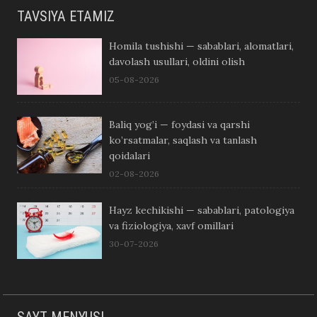
TAVSIYA ETAMIZ
Homila tushishi — sabablari, alomatlari,
davolash usullari, oldini olish
05-08-2026
Baliq yog’i — foydasi va qarshi
ko’rsatmalar, saqlash va tanlash
qoidalari
02-08-2026
Hayz kechikishi — sabablari, patologiya
va fiziologiya, xavf omillari
30-07-2026
SAYT MENYUSI