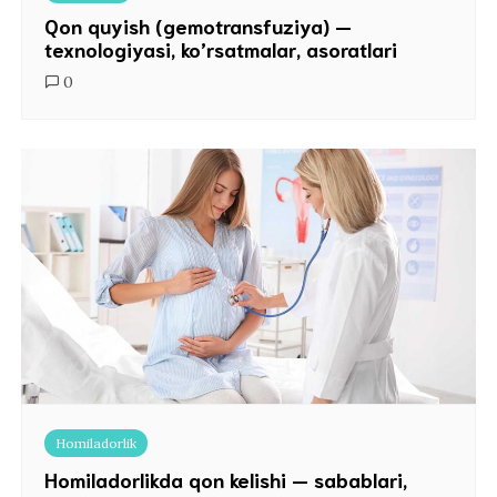
Qon quyish (gemotransfuziya) —
texnologiyasi, ko’rsatmalar, asoratlari
0
Homiladorlik
Homiladorlikda qon kelishi — sabablari,