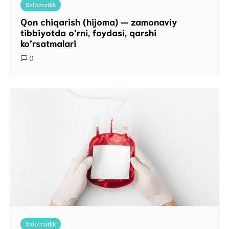
Salomatlik
Qon chiqarish (hijoma) — zamonaviy
tibbiyotda o’rni, foydasi, qarshi
ko’rsatmalari
0
Salomatlik