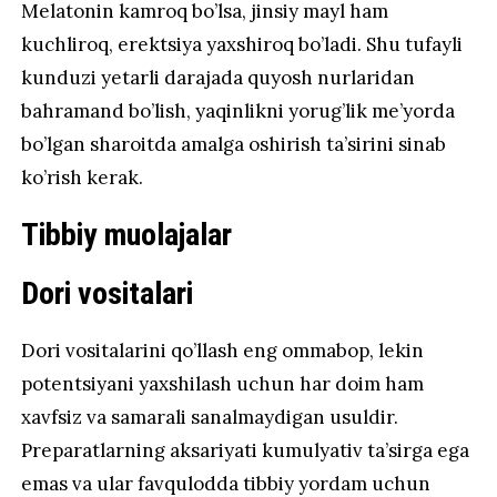
Melatonin kamroq bo’lsa, jinsiy mayl ham
kuchliroq, erektsiya yaxshiroq bo’ladi. Shu tufayli
kunduzi yetarli darajada quyosh nurlaridan
bahramand bo’lish, yaqinlikni yorug’lik me’yorda
bo’lgan sharoitda amalga oshirish ta’sirini sinab
ko’rish kerak.
Tibbiy muolajalar
Dori vositalari
Dori vositalarini qo’llash eng ommabop, lekin
potentsiyani yaxshilash uchun har doim ham
xavfsiz va samarali sanalmaydigan usuldir.
Preparatlarning aksariyati kumulyativ ta’sirga ega
emas va ular favqulodda tibbiy yordam uchun