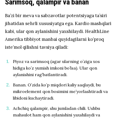
Sarimsoq, qalampir va banan
Ba’zi bir meva va sabzavotlar potentsiyaga ta’siri
jihatidan sehrli xususiyatga ega. Kardio mashqlari
kabi, ular qon aylanishini yaxshilaydi. HealthLine
Amerika tibbiyot manbai quyidagilarni ko’proq
iste’mol qilishni tavsiya qiladi:
Piyoz va sarimsoq (agar ularning o’ziga xos
hidiga ko’z yumish imkoni bo’lsa). Ular qon
aylanishini rag’batlantiradi.
Banan. O’zida ko’p miqdori kaliy saqlaydi, bu
mikroelement qon bosimini me’yorlashtiradi va
libidoni kuchaytiradi.
Achchiq qalampir, shu jumladan chili. Ushbu
mahsulot ham qon aylanishini yaxshilaydi va