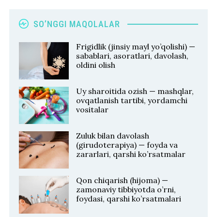
SO’NGGI MAQOLALAR
Frigidlik (jinsiy mayl yo’qolishi) —
sabablari, asoratlari, davolash,
oldini olish
Uy sharoitida ozish — mashqlar,
ovqatlanish tartibi, yordamchi
vositalar
Zuluk bilan davolash
(girudoterapiya) — foyda va
zararlari, qarshi ko’rsatmalar
Qon chiqarish (hijoma) —
zamonaviy tibbiyotda o’rni,
foydasi, qarshi ko’rsatmalari