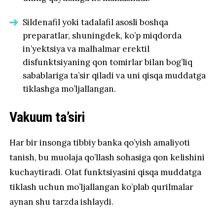
Sildenafil yoki tadalafil asosli boshqa
preparatlar, shuningdek, ko’p miqdorda
in’yektsiya va malhalmar erektil
disfunktsiyaning qon tomirlar bilan bog’liq
sabablariga ta’sir qiladi va uni qisqa muddatga
tiklashga mo’ljallangan.
Vakuum ta’siri
Har bir insonga tibbiy banka qo’yish amaliyoti
tanish, bu muolaja qo’llash sohasiga qon kelishini
kuchaytiradi. Olat funktsiyasini qisqa muddatga
tiklash uchun mo’ljallangan ko’plab qurilmalar
aynan shu tarzda ishlaydi.