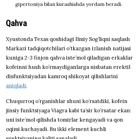
gipertoniya bilan kurashishda yordam beradi.
Qahva
Xyustonda Texas qoshidagi Ilmiy Sog’liqni saqlash
Markazi tadqiqotchilari o’tkazgan izlanish natijasi
kuniga 2-3 finjon qahva iste’mol qiladigan erkaklar
kofeinni hush ko’rmaydiganlarga nisbatan erektil
disfunktsiyadan kamroq shikoyat qilishlarini
aniqladi
.
Chuqurroq o’rganishlar shuni ko’rsatdiki, kofein
jinsiy funktsiyaga Viagra kabi ta’sir ko’rsatar ekan:
uni iste’mol qilishda tomirlar kengayadi va qon
oqimi kuchayadi. Bu ikki element kuchli
erektsiyaning kaliti sanaladi.