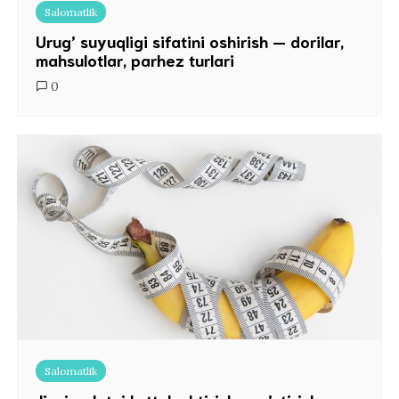
Salomatlik
Urug’ suyuqligi sifatini oshirish — dorilar,
mahsulotlar, parhez turlari
0
Salomatlik