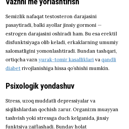
Vaznni me’yorlashtirish
Semizlik nafaqat testosteron darajasini
pasaytiradi, balki ayollar jinsiy gormoni —
estrogen darajasini oshiradi ham. Bu esa erektil
disfunktsiyaga olib keladi, erkaklarning umumiy
salomatligini yomonlashtiradi. Bundan tashqari,
ortiqcha vazn
yurak-tomir kasalliklari
va
qandli
diabet
rivojlanishiga hissa qo’shishi mumkin.
Psixologik yondashuv
Stress, uzoq muddatli depressiyalar va
siqilishlardan qochish zarur. Organizm muayyan
tashvish yoki stressga duch kelganida, jinsiy
funktsiya zaiflashadi. Bunday holat