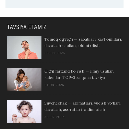
TAVSIYA ETAMIZ
Tomoq og’rig’i — sabablari, xavf omillari,
davolash usullari, oldini olish
05-08-2026
O’g’il farzand ko’rish — ilmiy usullar,
kalendar, TOP-3 xalqona tavsiya
01-08-2026
Suvchechak — alomatlari, yuqish yo’llari,
davolash, asoratlari, oldini olish
30-07-2026