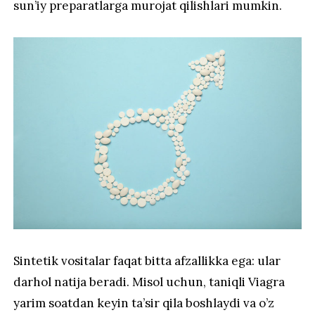
sun’iy preparatlarga murojat qilishlari mumkin.
Sintetik vositalar faqat bitta afzallikka ega: ular
darhol natija beradi. Misol uchun, taniqli Viagra
yarim soatdan keyin ta’sir qila boshlaydi va o’z