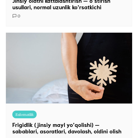
Jinsiy olatni kattalashtirish — o’stirish
usullari, normal uzunlik ko’rsatkichi
0
Salomatlik
Frigidlik (jinsiy mayl yo’qolishi) —
sabablari, asoratlari, davolash, oldini olish