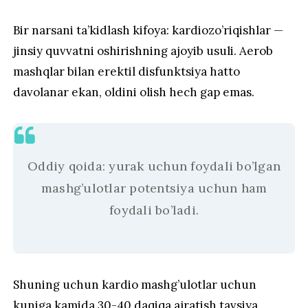
Bir narsani ta’kidlash kifoya: kardiozo’riqishlar —
jinsiy quvvatni oshirishning ajoyib usuli. Aerob
mashqlar bilan erektil disfunktsiya hatto
davolanar ekan, oldini olish hech gap emas.
Oddiy qoida: yurak uchun foydali bo’lgan
mashg’ulotlar potentsiya uchun ham
foydali bo’ladi.
Shuning uchun kardio mashg’ulotlar uchun
kuniga kamida 30-40 daqiqa ajratish tavsiya