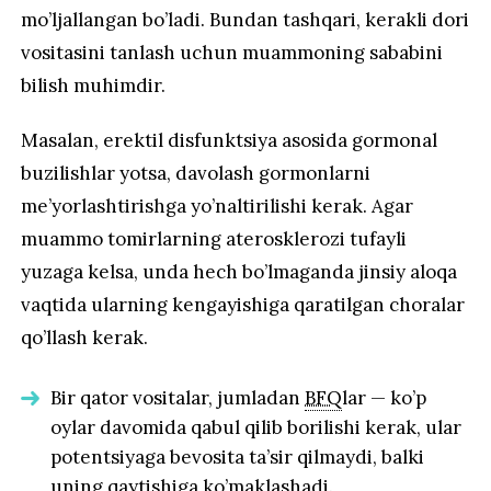
mo’ljallangan bo’ladi. Bundan tashqari, kerakli dori
vositasini tanlash uchun muammoning sababini
bilish muhimdir.
Masalan, erektil disfunktsiya asosida gormonal
buzilishlar yotsa, davolash gormonlarni
me’yorlashtirishga yo’naltirilishi kerak. Agar
muammo tomirlarning aterosklerozi tufayli
yuzaga kelsa, unda hech bo’lmaganda jinsiy aloqa
vaqtida ularning kengayishiga qaratilgan choralar
qo’llash kerak.
Bir qator vositalar, jumladan
BFQ
lar — ko’p
oylar davomida qabul qilib borilishi kerak, ular
potentsiyaga bevosita ta’sir qilmaydi, balki
uning qaytishiga ko’maklashadi.