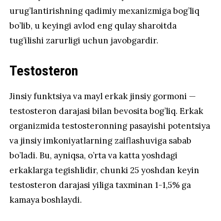
urug’lantirishning qadimiy mexanizmiga bog’liq
bo’lib, u keyingi avlod eng qulay sharoitda
tug’ilishi zarurligi uchun javobgardir.
Testosteron
Jinsiy funktsiya va mayl erkak jinsiy gormoni —
testosteron darajasi bilan bevosita bog’liq. Erkak
organizmida testosteronning pasayishi potentsiya
va jinsiy imkoniyatlarning zaiflashuviga sabab
bo’ladi. Bu, ayniqsa, o’rta va katta yoshdagi
erkaklarga tegishlidir, chunki 25 yoshdan keyin
testosteron darajasi yiliga taxminan 1-1,5% ga
kamaya boshlaydi.