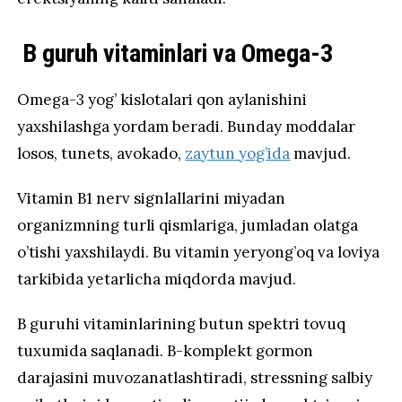
B guruh vitaminlari va Omega-3
Omega-3 yog’ kislotalari qon aylanishini
yaxshilashga yordam beradi. Bunday moddalar
losos, tunets, avokado,
zaytun yog’ida
mavjud.
Vitamin B1 nerv signlallarini miyadan
organizmning turli qismlariga, jumladan olatga
o’tishi yaxshilaydi. Bu vitamin yeryong’oq va loviya
tarkibida yetarlicha miqdorda mavjud.
B guruhi vitaminlarining butun spektri tovuq
tuxumida saqlanadi. B-komplekt gormon
darajasini muvozanatlashtiradi, stressning salbiy