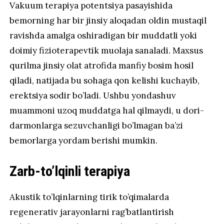
Vakuum terapiya potentsiya pasayishida
bemorning har bir jinsiy aloqadan oldin mustaqil
ravishda amalga oshiradigan bir muddatli yoki
doimiy fizioterapevtik muolaja sanaladi. Maxsus
qurilma jinsiy olat atrofida manfiy bosim hosil
qiladi, natijada bu sohaga qon kelishi kuchayib,
erektsiya sodir bo’ladi. Ushbu yondashuv
muammoni uzoq muddatga hal qilmaydi, u dori-
darmonlarga sezuvchanligi bo’lmagan ba’zi
bemorlarga yordam berishi mumkin.
Zarb-to’lqinli terapiya
Akustik to’lqinlarning tirik to’qimalarda
regenerativ jarayonlarni rag’batlantirish