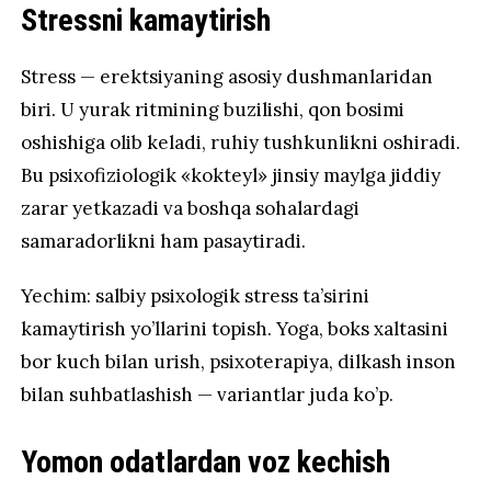
Stressni kamaytirish
Stress — erektsiyaning asosiy dushmanlaridan
biri. U yurak ritmining buzilishi, qon bosimi
oshishiga olib keladi, ruhiy tushkunlikni oshiradi.
Bu psixofiziologik «kokteyl» jinsiy maylga jiddiy
zarar yetkazadi va boshqa sohalardagi
samaradorlikni ham pasaytiradi.
Yechim: salbiy psixologik stress ta’sirini
kamaytirish yo’llarini topish. Yoga, boks xaltasini
bor kuch bilan urish, psixoterapiya, dilkash inson
bilan suhbatlashish — variantlar juda ko’p.
Yomon odatlardan voz kechish