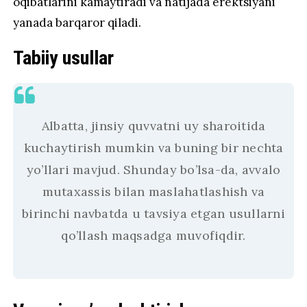
oqibatlarini kamaytiradi va natijada erektsiyani
yanada barqaror qiladi.
Tabiiy usullar
Albatta, jinsiy quvvatni uy sharoitida
kuchaytirish mumkin va buning bir nechta
yo’llari mavjud. Shunday bo’lsa-da, avvalo
mutaxassis bilan maslahatlashish va
birinchi navbatda u tavsiya etgan usullarni
qo’llash maqsadga muvofiqdir.