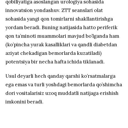
qobiliyatiga asoslangan urologiya sohasida
innovatsion yondashuv. ZTT seanslari olat
sohasida yangi qon tomirlarni shakllantirishga
yordam beradi. Buning natijasida hatto periferik
qon ta’minoti muammolari mavjud bo’lganda ham
(ko’pincha yurak kasalliklari va qandli diabetdan
aziyat chekadigan bemorlarda kuzatiladi)
potentsiya bir necha hafta ichida tiklanadi.
Usul deyarli hech qanday qarshi ko’rsatmalarga
ega emas va turli yoshdagi bemorlarda qo’shimcha
dori vositalarisiz uzoq muddatli natijaga erishish
imkonini beradi.