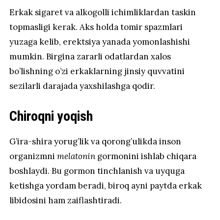
Erkak sigaret va alkogolli ichimliklardan taskin
topmasligi kerak. Aks holda tomir spazmlari
yuzaga kelib, erektsiya yanada yomonlashishi
mumkin. Birgina zararli odatlardan xalos
bo’lishning o’zi erkaklarning jinsiy quvvatini
sezilarli darajada yaxshilashga qodir.
Chiroqni yoqish
G’ira-shira yorug’lik va qorong’ulikda inson
organizmni
melatonin
gormonini ishlab chiqara
boshlaydi. Bu gormon tinchlanish va uyquga
ketishga yordam beradi, biroq ayni paytda erkak
libidosini ham zaiflashtiradi.