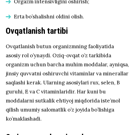
Orgazm intensivligini oshirish;
Erta bo’shalishni oldini olish.
Ovqatlanish tartibi
Ovqatlanish butun organizmning faoliyatida
asosiy rol o’ynaydi. Oziq-ovqat o’z tarkibida
organizm uchun barcha muhim moddalar, ayniqsa,
jinsiy quvvatni oshiruvchi vitaminlar va minerallar
saqlashi kerak. Ularning asosiylari rux, selen, B
guruhi, E va C vitaminlaridir. Har kuni bu
moddalarni sutkalik ehtiyoj miqdorida iste’mol
qilish umumiy salomatlik o’z joyida bo’lishiga
ko’maklashadi.