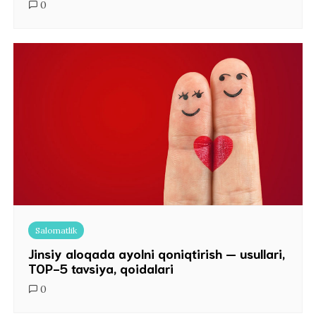
0
Salomatlik
Jinsiy aloqada ayolni qoniqtirish — usullari,
TOP-5 tavsiya, qoidalari
0