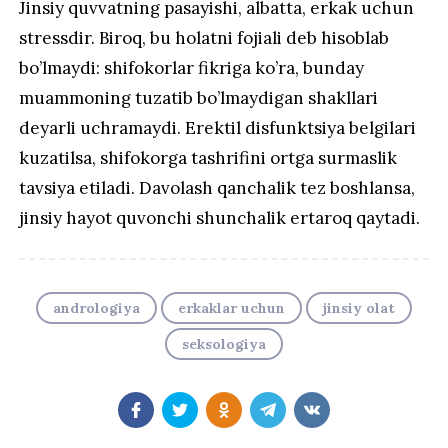
Jinsiy quvvatning pasayishi, albatta, erkak uchun
stressdir. Biroq, bu holatni fojiali deb hisoblab
bo’lmaydi: shifokorlar fikriga ko’ra, bunday
muammoning tuzatib bo’lmaydigan shakllari
deyarli uchramaydi. Erektil disfunktsiya belgilari
kuzatilsa, shifokorga tashrifini ortga surmaslik
tavsiya etiladi. Davolash qanchalik tez boshlansa,
jinsiy hayot quvonchi shunchalik ertaroq qaytadi.
andrologiya
erkaklar uchun
jinsiy olat
seksologiya