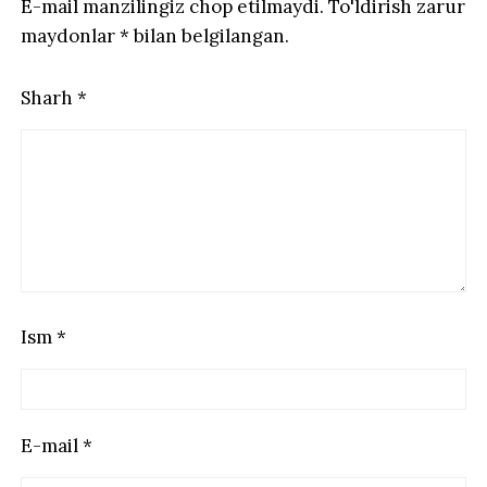
E-mail manzilingiz chop etilmaydi.
To'ldirish zarur
maydonlar
*
bilan belgilangan.
Sharh
*
Ism
*
E-mail
*