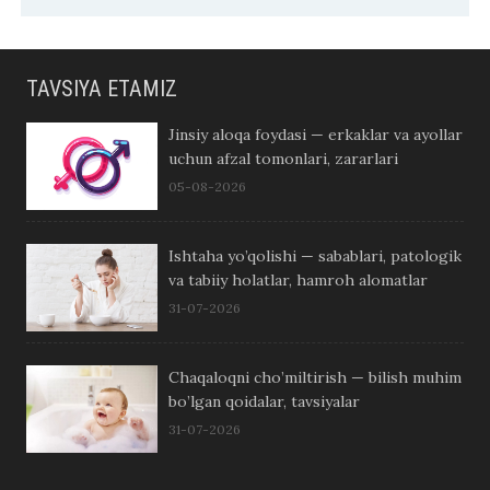
TAVSIYA ETAMIZ
Jinsiy aloqa foydasi — erkaklar va ayollar
uchun afzal tomonlari, zararlari
05-08-2026
Ishtaha yo’qolishi — sabablari, patologik
va tabiiy holatlar, hamroh alomatlar
31-07-2026
Chaqaloqni cho’miltirish — bilish muhim
bo’lgan qoidalar, tavsiyalar
31-07-2026