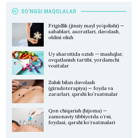
SO’NGGI MAQOLALAR
Frigidlik (jinsiy mayl yo’qolishi) —
sabablari, asoratlari, davolash,
oldini olish
Uy sharoitida ozish — mashqlar,
ovqatlanish tartibi, yordamchi
vositalar
Zuluk bilan davolash
(girudoterapiya) — foyda va
zararlari, qarshi ko’rsatmalar
Qon chiqarish (hijoma) —
zamonaviy tibbiyotda o’rni,
foydasi, qarshi ko’rsatmalari