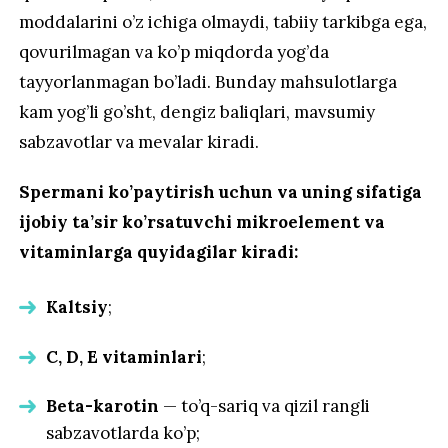
moddalarini o’z ichiga olmaydi, tabiiy tarkibga ega,
qovurilmagan va ko’p miqdorda yog’da
tayyorlanmagan bo’ladi. Bunday mahsulotlarga
kam yog’li go’sht, dengiz baliqlari, mavsumiy
sabzavotlar va mevalar kiradi.
Spermani ko’paytirish uchun va uning sifatiga
ijobiy ta’sir ko’rsatuvchi mikroelement va
vitaminlarga quyidagilar kiradi:
Kaltsiy
;
C, D, E vitaminlari
;
Beta-karotin
— to’q-sariq va qizil rangli
sabzavotlarda ko’p;