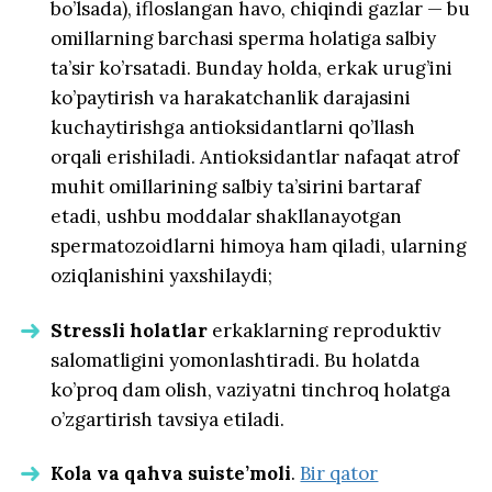
bo’lsada), ifloslangan havo, chiqindi gazlar — bu
omillarning barchasi sperma holatiga salbiy
ta’sir ko’rsatadi. Bunday holda, erkak urug’ini
ko’paytirish va harakatchanlik darajasini
kuchaytirishga antioksidantlarni qo’llash
orqali erishiladi. Antioksidantlar nafaqat atrof
muhit omillarining salbiy ta’sirini bartaraf
etadi, ushbu moddalar shakllanayotgan
spermatozoidlarni himoya ham qiladi, ularning
oziqlanishini yaxshilaydi;
Stressli holatlar
erkaklarning reproduktiv
salomatligini yomonlashtiradi. Bu holatda
ko’proq dam olish, vaziyatni tinchroq holatga
o’zgartirish tavsiya etiladi.
Kola va qahva suiste’moli
.
Bir qator