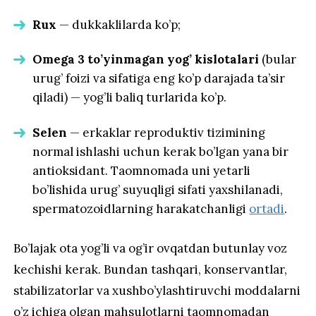
Rux
— dukkaklilarda ko’p;
Omega 3 to’yinmagan yog’ kislotalari
(bular
urug’ foizi va sifatiga eng ko’p darajada ta’sir
qiladi) — yog’li baliq turlarida ko’p.
Selen
— erkaklar reproduktiv tizimining
normal ishlashi uchun kerak bo’lgan yana bir
antioksidant. Taomnomada uni yetarli
bo’lishida urug’ suyuqligi sifati yaxshilanadi,
spermatozoidlarning harakatchanligi
ortadi
.
Bo’lajak ota yog’li va og’ir ovqatdan butunlay voz
kechishi kerak. Bundan tashqari, konservantlar,
stabilizatorlar va xushbo’ylashtiruvchi moddalarni
o’z ichiga olgan mahsulotlarni taomnomadan