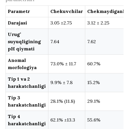
Parametr
Chekuvchilar
Chekmaydiganla
Darajasi
3.05 ±2.75
3.12 ± 2.25
Urug’
suyuqligining
7.64
7.62
pH qiymati
Anomal
73.0% ± 11.7
60.7%
morfologiya
Tip 1 va 2
9.9% ± 7.8
15.2%
harakatchanligi
Tip 3
28.1% (11.8)
29.1%
harakatchanligi
Tip 4
62.1% ±13.3
55.6%
harakatchanligi