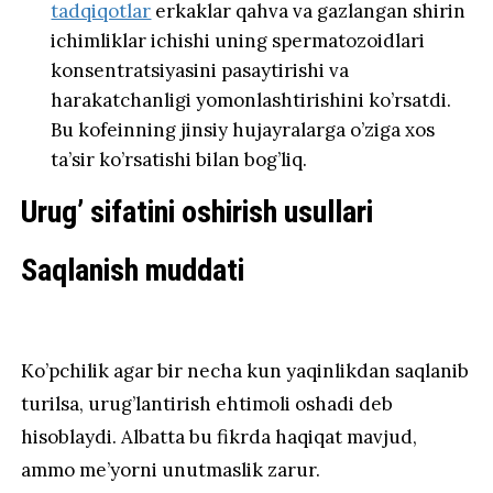
tadqiqotlar
erkaklar qahva va gazlangan shirin
ichimliklar ichishi uning spermatozoidlari
konsentratsiyasini pasaytirishi va
harakatchanligi yomonlashtirishini ko’rsatdi.
Bu kofeinning jinsiy hujayralarga o’ziga xos
ta’sir ko’rsatishi bilan bog’liq.
Urug’ sifatini oshirish usullari
Saqlanish muddati
Ko’pchilik agar bir necha kun yaqinlikdan saqlanib
turilsa, urug’lantirish ehtimoli oshadi deb
hisoblaydi. Albatta bu fikrda haqiqat mavjud,
ammo me’yorni unutmaslik zarur.