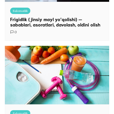
Salomatlik
Frigidlik (jinsiy mayl yo’qolishi) —
sabablari, asoratlari, davolash, oldini olish
0
Salomatlik