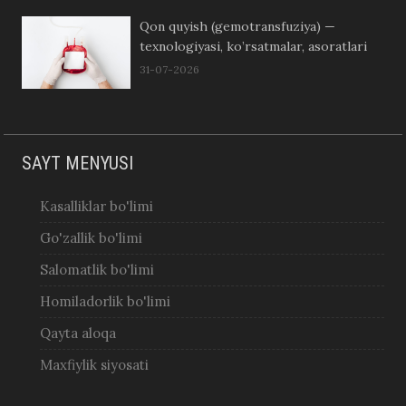
Qon quyish (gemotransfuziya) —
texnologiyasi, ko’rsatmalar, asoratlari
31-07-2026
SAYT MENYUSI
Kasalliklar bo'limi
Go'zallik bo'limi
Salomatlik bo'limi
Homiladorlik bo'limi
Qayta aloqa
Maxfiylik siyosati