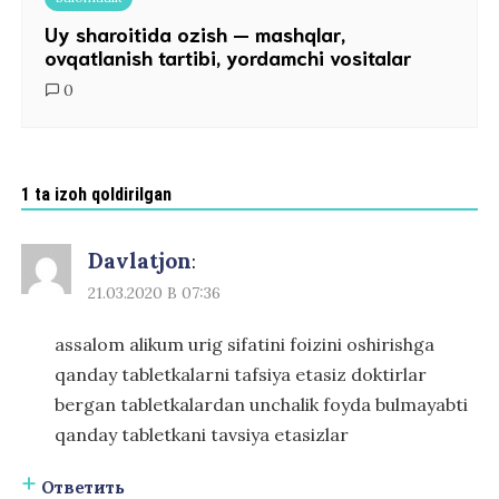
Uy sharoitida ozish — mashqlar,
ovqatlanish tartibi, yordamchi vositalar
0
1 ta izoh qoldirilgan
Davlatjon
:
21.03.2020 В 07:36
assalom alikum urig sifatini foizini oshirishga
qanday tabletkalarni tafsiya etasiz doktirlar
bergan tabletkalardan unchalik foyda bulmayabti
qanday tabletkani tavsiya etasizlar
Ответить