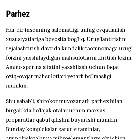
Parhez
Har bir insonning salomatligi uning ovqatlanish
xususiyatlariga bevosita bog’liq. Urug’lantirishni
rejalashtirish davrida kundalik taomnomaga urug’
foizini yaxshilaydigan mahsulotlarni kiritish lozim.
Ammo sperma sifatini yaxshilash uchun faqat
oziq-ovqat mahsulotlari yetarli bo’lmasligi
mumkin.
Shu sababli, shifokor muvozanatli parhez bilan
birgalikda bo’lajak otalar uchun maxsus
preparatlar qabul qilishni buyurishi mumkin.
Bunday komplekslar zarur vitaminlar,
aminokislotalar va mikroelementlarni o’z ichiga