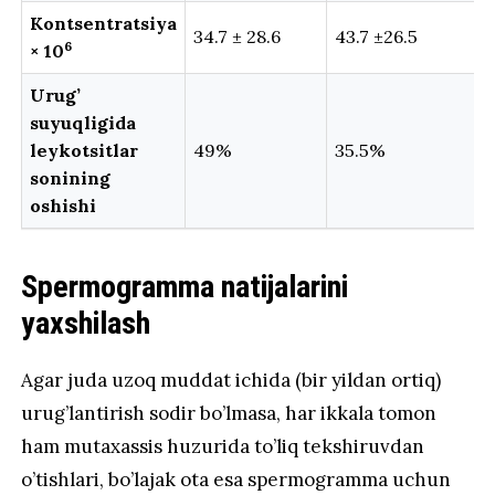
Kontsentratsiya
34.7 ± 28.6
43.7 ±26.5
6
× 10
Urug’
suyuqligida
leykotsitlar
49%
35.5%
sonining
oshishi
Spermogramma natijalarini
yaxshilash
Agar juda uzoq muddat ichida (bir yildan ortiq)
urug’lantirish sodir bo’lmasa, har ikkala tomon
ham mutaxassis huzurida to’liq tekshiruvdan
o’tishlari, bo’lajak ota esa spermogramma uchun