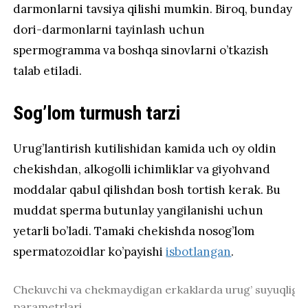
darmonlarni tavsiya qilishi mumkin. Biroq, bunday
dori-darmonlarni tayinlash uchun
spermogramma va boshqa sinovlarni o’tkazish
talab etiladi.
Sog’lom turmush tarzi
Urug’lantirish kutilishidan kamida uch oy oldin
chekishdan, alkogolli ichimliklar va giyohvand
moddalar qabul qilishdan bosh tortish kerak. Bu
muddat sperma butunlay yangilanishi uchun
yetarli bo’ladi. Tamaki chekishda nosog’lom
spermatozoidlar ko’payishi
isbotlangan
.
Chekuvchi va chekmaydigan erkaklarda urug’ suyuqligi
parametrlari