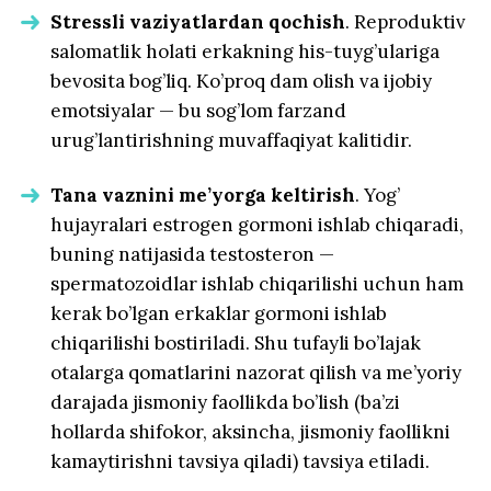
Stressli vaziyatlardan qochish
. Reproduktiv
salomatlik holati erkakning his-tuyg’ulariga
bevosita bog’liq. Ko’proq dam olish va ijobiy
emotsiyalar — bu sog’lom farzand
urug’lantirishning muvaffaqiyat kalitidir.
Tana vaznini me’yorga keltirish
. Yog’
hujayralari estrogen gormoni ishlab chiqaradi,
buning natijasida testosteron —
spermatozoidlar ishlab chiqarilishi uchun ham
kerak bo’lgan erkaklar gormoni ishlab
chiqarilishi bostiriladi. Shu tufayli bo’lajak
otalarga qomatlarini nazorat qilish va me’yoriy
darajada jismoniy faollikda bo’lish (ba’zi
hollarda shifokor, aksincha, jismoniy faollikni
kamaytirishni tavsiya qiladi) tavsiya etiladi.