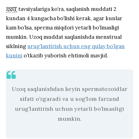
JSST
tavsiyalariga ko’ra, saqlanish muddati 2
kundan 4 kungacha bo’lishi kerak, agar kunlar
kam bo’lsa, sperma miqdori yetarli bo’lmasligi
mumkin. Uzoq muddat saqlanishda menstrual
siklning
urug’lantirish uchun eng qulay bo’lgan
kunini
o’tkazib yuborish ehtimoli mavjid.
Uzoq saqlanishdan keyin spermatozoidlar
sifati o’zgaradi va u sog’lom farzand
urug’lantirish uchun yetarli bo’lmasligi
mumkin.