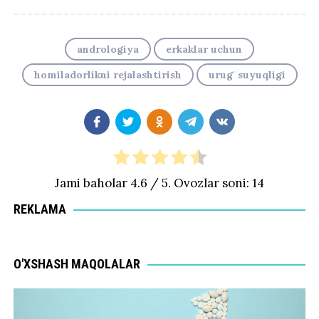
andrologiya
erkaklar uchun
homiladorlikni rejalashtirish
urug' suyuqligi
Jami baholar
4.6
/ 5. Ovozlar soni:
14
REKLAMA
O'XSHASH MAQOLALAR