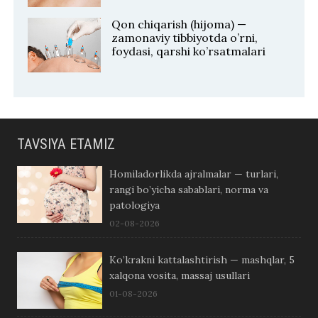
Qon chiqarish (hijoma) —
zamonaviy tibbiyotda o’rni,
foydasi, qarshi ko’rsatmalari
TAVSIYA ETAMIZ
Homiladorlikda ajralmalar — turlari,
rangi bo’yicha sabablari, norma va
patologiya
02-08-2026
Ko’krakni kattalashtirish — mashqlar, 5
xalqona vosita, massaj usullari
01-08-2026