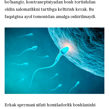
bo’lsangiz, kontraseptsiyadan bosh tortishdan
oldin salomatlikni tartibga keltirish kerak. Bu
faqatgina ayol tomonidan amalga oshirilmaydi.
Erkak spermasi sifati homiladorlik boshlanishi