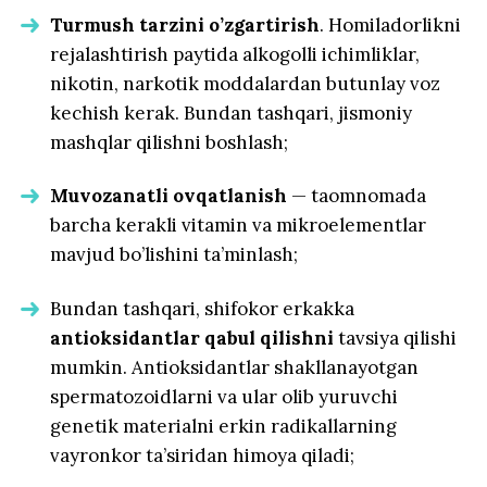
Turmush tarzini o’zgartirish
. Homiladorlikni
rejalashtirish paytida alkogolli ichimliklar,
nikotin, narkotik moddalardan butunlay voz
kechish kerak. Bundan tashqari, jismoniy
mashqlar qilishni boshlash;
Muvozanatli ovqatlanish
— taomnomada
barcha kerakli vitamin va mikroelementlar
mavjud bo’lishini ta’minlash;
Bundan tashqari, shifokor erkakka
antioksidantlar qabul qilishni
tavsiya qilishi
mumkin. Antioksidantlar shakllanayotgan
spermatozoidlarni va ular olib yuruvchi
genetik materialni erkin radikallarning
vayronkor ta’siridan himoya qiladi;