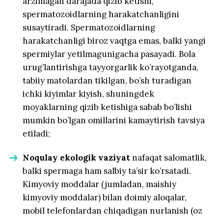
arzimagan darajada qizib ketishi,
spermatozoidlarning harakatchanligini
susaytiradi. Spermatozoidlarning
harakatchanligi biroz vaqtga emas, balki yangi
spermiylar yetilmagunigacha pasayadi. Bola
urug’lantirishga tayyorgarlik ko’rayotganda,
tabiiy matolardan tikilgan, bo’sh turadigan
ichki kiyimlar kiyish, shuningdek
moyaklarning qizib ketishiga sabab bo’lishi
mumkin bo’lgan omillarini kamaytirish tavsiya
etiladi;
Noqulay ekologik vaziyat
nafaqat salomatlik,
balki spermaga ham salbiy ta’sir ko’rsatadi.
Kimyoviy moddalar (jumladan, maishiy
kimyoviy moddalar) bilan doimiy aloqalar,
mobil telefonlardan chiqadigan nurlanish (oz