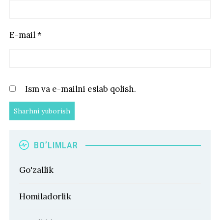
E-mail
*
Ism va e-mailni eslab qolish.
BO’LIMLAR
Go'zallik
Homiladorlik