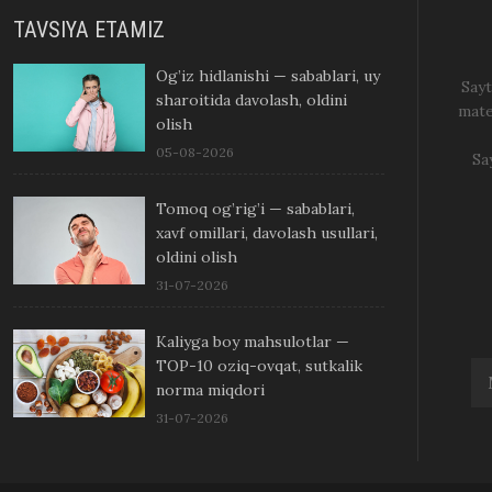
TAVSIYA ETAMIZ
Og’iz hidlanishi — sabablari, uy
Sayt
sharoitida davolash, oldini
mate
olish
05-08-2026
Sa
Tomoq og’rig’i — sabablari,
xavf omillari, davolash usullari,
oldini olish
31-07-2026
Kaliyga boy mahsulotlar —
TOP-10 oziq-ovqat, sutkalik
norma miqdori
31-07-2026