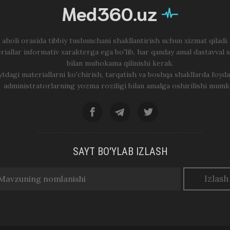
Med360.uz
 aholi orasida tibbiy tushunchani shakllantirish uchun xizmat qiladi
riallar informativ xarakterga ega bo'lib, har qanday amal dastavval 
bilan muhokama qilinishi kerak.
ytdagi materiallarni ko'chirish, tarqatish va boshqa shakllarda foyda
administratorlarning yozma roziligi bilan amalga oshirilishi mumk
SAYT BO'YLAB IZLASH