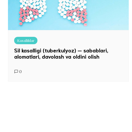
Kasalliklar
Sil kasalligi (tuberkulyoz) — sabablari,
alomatlari, davolash va oldini olish
0