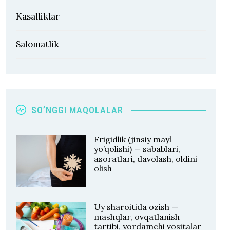
Kasalliklar
Salomatlik
SO’NGGI MAQOLALAR
Frigidlik (jinsiy mayl
yo’qolishi) — sabablari,
asoratlari, davolash, oldini
olish
Uy sharoitida ozish —
mashqlar, ovqatlanish
tartibi, yordamchi vositalar