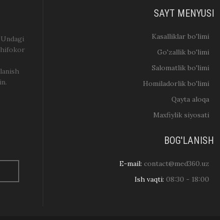
SAYT MENYUSI
Kasalliklar bo'limi
. Undagi
shifokor
Go'zallik bo'limi
Salomatlik bo'limi
lanish
in.
Homiladorlik bo'limi
Qayta aloqa
Maxfiylik siyosati
BOG'LANISH
E-mail:
contact@med360.uz
Ish vaqti:
08:30 - 18:00