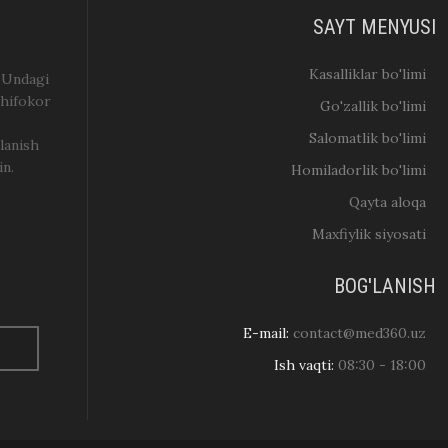
SAYT MENYUSI
Kasalliklar bo'limi
. Undagi
shifokor
Go'zallik bo'limi
Salomatlik bo'limi
lanish
in.
Homiladorlik bo'limi
Qayta aloqa
Maxfiylik siyosati
BOG'LANISH
E-mail:
contact@med360.uz
Ish vaqti:
08:30 - 18:00