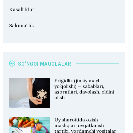
Kasalliklar
Salomatlik
SO’NGGI MAQOLALAR
Frigidlik (jinsiy mayl
yo’qolishi) — sabablari,
asoratlari, davolash, oldini
olish
Uy sharoitida ozish —
mashqlar, ovqatlanish
tartibi, yordamchi vositalar