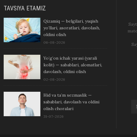
TAVSIYA ETAMIZ
Qizamiq — belgilari, yuqish
Sayt
yo’llari, asoratlari, davolash,
mate
oldini olish
06-08-2026
Sa
Yo’g’on ichak yarasi (yarali
kolit) — sabablari, alomatlari,
davolash, oldini olish
02-08-2026
Hid va ta’m sezmaslik —
sabablari, davolash va oldini
olish choralari
31-07-2026