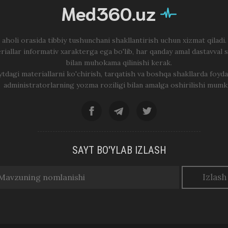
Med360.uz
 aholi orasida tibbiy tushunchani shakllantirish uchun xizmat qiladi
riallar informativ xarakterga ega bo'lib, har qanday amal dastavval 
bilan muhokama qilinishi kerak.
ytdagi materiallarni ko'chirish, tarqatish va boshqa shakllarda foyda
administratorlarning yozma roziligi bilan amalga oshirilishi mumk
SAYT BO'YLAB IZLASH