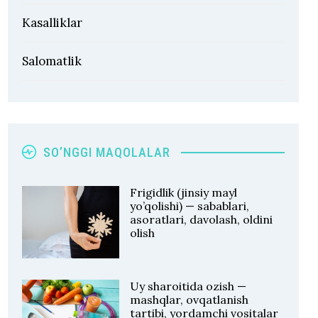
Kasalliklar
Salomatlik
SO’NGGI MAQOLALAR
Frigidlik (jinsiy mayl
yo’qolishi) — sabablari,
asoratlari, davolash, oldini
olish
Uy sharoitida ozish —
mashqlar, ovqatlanish
tartibi, yordamchi vositalar