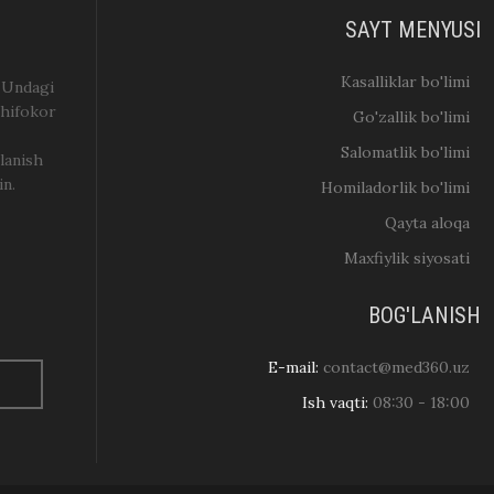
SAYT MENYUSI
Kasalliklar bo'limi
. Undagi
shifokor
Go'zallik bo'limi
Salomatlik bo'limi
lanish
in.
Homiladorlik bo'limi
Qayta aloqa
Maxfiylik siyosati
BOG'LANISH
E-mail:
contact@med360.uz
Ish vaqti:
08:30 - 18:00