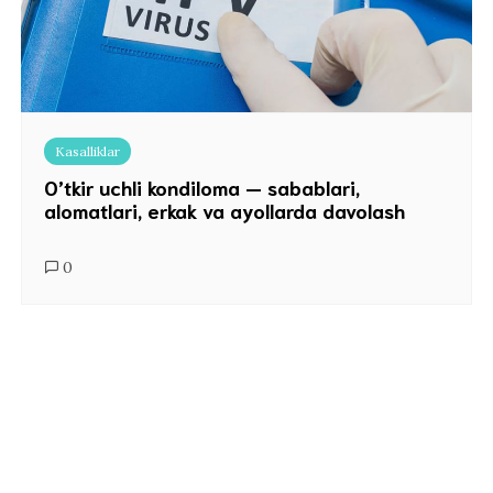
Kasalliklar
O’tkir uchli kondiloma — sabablari,
alomatlari, erkak va ayollarda davolash
0