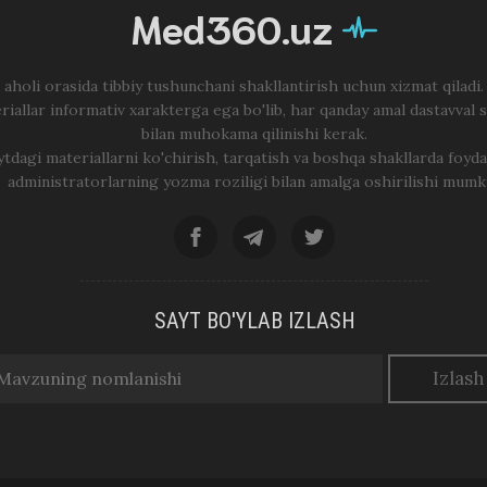
Med360.uz
 aholi orasida tibbiy tushunchani shakllantirish uchun xizmat qiladi
riallar informativ xarakterga ega bo'lib, har qanday amal dastavval 
bilan muhokama qilinishi kerak.
ytdagi materiallarni ko'chirish, tarqatish va boshqa shakllarda foyda
administratorlarning yozma roziligi bilan amalga oshirilishi mumk
SAYT BO'YLAB IZLASH