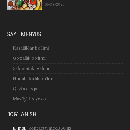
01-08-2026
SAYT MENYUSI
Kasalliklar bo'limi
Go'zallik bo'limi
Salomatlik bo'limi
Homiladorlik bo'limi
Qayta aloqa
Maxfiylik siyosati
BOG'LANISH
E-mail:
contact@med360.uz