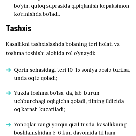
bo’yin, quloq suprasida qipiqlanish kepaksimon
ko’rinishda bo’ladi.
Tashxis
Kasallikni tashxislashda bolaning teri holati va
toshma toshishi alohida rol o’ynaydi:
Qorin sohasidagi teri 10-15 soniya bosib turilsa,
unda oq iz qoladi;
Yuzda toshma bo’lsa-da, lab-burun
uchburchagi oqligicha qoladi, tilning ildizida
oq karash kuzatiladi;
Yonoqlar rangi yorqin qizil tusda, kasallikning
boshlanishidan 5-6 kun davomida til ham