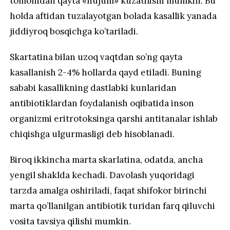
tomonidan qayta «hujum» kuzatilishi mumkin. Bu
holda aftidan tuzalayotgan bolada kasallik yanada
jiddiyroq bosqichga ko’tariladi.
Skartatina bilan uzoq vaqtdan so’ng qayta
kasallanish 2-4% hollarda qayd etiladi. Buning
sababi kasallikning dastlabki kunlaridan
antibiotiklardan foydalanish oqibatida inson
organizmi eritrotoksinga qarshi antitanalar ishlab
chiqishga ulgurmasligi deb hisoblanadi.
Biroq ikkincha marta skarlatina, odatda, ancha
yengil shaklda kechadi. Davolash yuqoridagi
tarzda amalga oshiriladi, faqat shifokor birinchi
marta qo’llanilgan antibiotik turidan farq qiluvchi
vosita tavsiya qilishi mumkin.