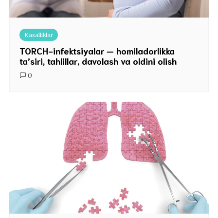
Kasalliklar
TORCH-infektsiyalar — homiladorlikka
ta’siri, tahlillar, davolash va oldini olish
0