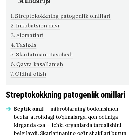
Mundarija
Streptokokkning patogenlik omillari
Inkubatsion davr
Alomatlari
Tashxis
Skarlatinani davolash
Qayta kasallanish
Oldini olish
Streptokokkning patogenlik omillari
Septik omil
— mikroblarning bodomsimon
bezlar atrofidagi to’qimalarga, qon oqimiga
kirganda esa — ichki organlarda tarqalishini
belgilaydi. Skarlatinaning og’ir shakllari butun