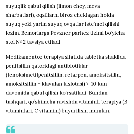
suyuqlik qabul qilish (limon choy, meva
sharbatlari), oqsillarni biroz cheklagan holda
suyuq yoki yarim suyuq ovqatlar iste’mol qilishi
lozim. Bemorlarga Pevzner parhez tizimi bo’yicha
stol № 2 tavsiya etiladi.
Medikamentoz terapiya sifatida tabletka shaklida
penitsillin qatoridagi antibiotiklar
(fenoksimetilpenitsillin, retarpen, amoksitsillin,
amoksitsillin + klavulan kislotasi) 7-10 kun
davomida qabul qilish ko’rsatiladi. Bundan
tashqari, qo’shimcha ravishda vitaminli terapiya (B
vitaminlari, C vitamini) buyurilishi mumkin.