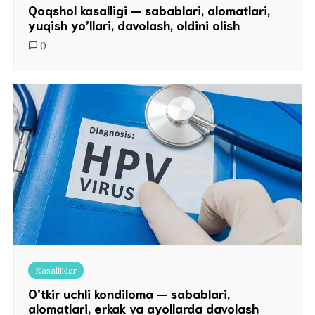
Qoqshol kasalligi — sabablari, alomatlari,
yuqish yo’llari, davolash, oldini olish
0
Kasalliklar
O’tkir uchli kondiloma — sabablari,
alomatlari, erkak va ayollarda davolash