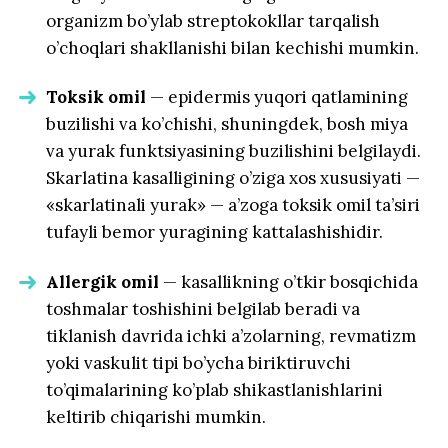
organizm bo’ylab streptokokllar tarqalish
o’choqlari shakllanishi bilan kechishi mumkin.
Toksik omil
— epidermis yuqori qatlamining
buzilishi va ko’chishi, shuningdek, bosh miya
va yurak funktsiyasining buzilishini belgilaydi.
Skarlatina kasalligining o’ziga xos xususiyati —
«skarlatinali yurak» — a’zoga toksik omil ta’siri
tufayli bemor yuragining kattalashishidir.
Allergik omil
— kasallikning o’tkir bosqichida
toshmalar toshishini belgilab beradi va
tiklanish davrida ichki a’zolarning, revmatizm
yoki vaskulit tipi bo’ycha biriktiruvchi
to’qimalarining ko’plab shikastlanishlarini
keltirib chiqarishi mumkin.