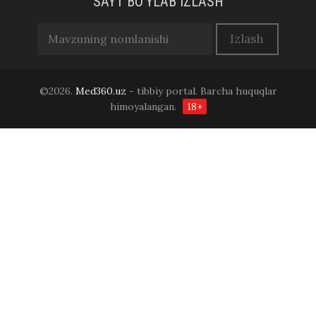
SAYT BO'YLAB IZLASH
©2026.
Med360.uz
- tibbiy portal. Barcha huquqlar
himoyalangan.
18+