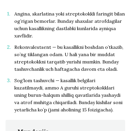
Angina, skarlatina yoki streptokokkli faringit bilan
og’rigan bemorlar. Bunday shaxslar atrofdagilar
uchun kasallikning dastlabki kunlarida ayniqsa
xavflidir.
Rekonvalestsent — bu kasallikni boshdan o’tkazib,
so’ng tiklangan odam. U hali yana bir muddat
streptokokkni tarqatib yurishi mumkin. Bunday
tashuvchanlik uch haftagacha davom eta oladi.
Sog’lom tashuvchi — kasallik belgilari
kuzatilmaydi, ammo A guruhi streptokokklari
uning burun-halqum shilliq qavatlarida yashaydi
va atrof muhitga chiqariladi. Bunday kishilar soni
yetarlicha ko’p (jami aholining 15 foizigacha).