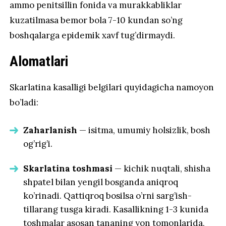
ammo penitsillin fonida va murakkabliklar
kuzatilmasa bemor bola 7-10 kundan so’ng
boshqalarga epidemik xavf tug’dirmaydi.
Alomatlari
Skarlatina kasalligi belgilari quyidagicha namoyon
bo’ladi:
Zaharlanish
— isitma, umumiy holsizlik, bosh
og’rig’i.
Skarlatina toshmasi
— kichik nuqtali, shisha
shpatel bilan yengil bosganda aniqroq
ko’rinadi. Qattiqroq bosilsa o’rni sarg’ish-
tillarang tusga kiradi. Kasallikning 1-3 kunida
toshmalar asosan tananing yon tomonlarida,