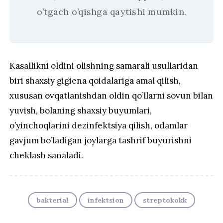
o’tgach o’qishga qaytishi mumkin.
Kasallikni oldini olishning samarali usullaridan
biri shaxsiy gigiena qoidalariga amal qilish,
xususan ovqatlanishdan oldin qo’llarni sovun bilan
yuvish, bolaning shaxsiy buyumlari,
o’yinchoqlarini dezinfektsiya qilish, odamlar
gavjum bo’ladigan joylarga tashrif buyurishni
cheklash sanaladi.
bakterial
infektsion
streptokokk