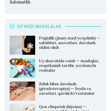
Salomatlik
SO’NGGI MAQOLALAR
Frigidlik (jinsiy mayl yo’qolishi) —
sabablari, asoratlari, davolash,
oldini olish
Uy sharoitida ozish — mashqlar,
ovqatlanish tartibi, yordamchi
vositalar
Zuluk bilan davolash
(girudoterapiya) — foyda va
zararlari, qarshi ko’rsatmalar
Qon chiqarish (hijoma) —