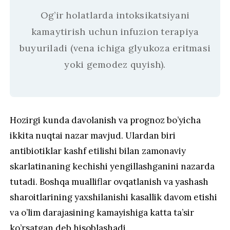
Og’ir holatlarda intoksikatsiyani
kamaytirish uchun infuzion terapiya
buyuriladi (vena ichiga glyukoza eritmasi
yoki gemodez quyish).
Hozirgi kunda davolanish va prognoz bo’yicha
ikkita nuqtai nazar mavjud. Ulardan biri
antibiotiklar kashf etilishi bilan zamonaviy
skarlatinaning kechishi yengillashganini nazarda
tutadi. Boshqa mualliflar ovqatlanish va yashash
sharoitlarining yaxshilanishi kasallik davom etishi
va o’lim darajasining kamayishiga katta ta’sir
ko’rsatgan deb hisoblashadi.