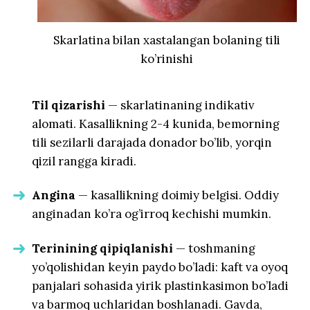
Skarlatina bilan xastalangan bolaning tili
ko’rinishi
Til qizarishi
— skarlatinaning indikativ
alomati. Kasallikning 2-4 kunida, bemorning
tili sezilarli darajada donador bo’lib, yorqin
qizil rangga kiradi.
Angina
— kasallikning doimiy belgisi. Oddiy
anginadan ko’ra og’irroq kechishi mumkin.
Terinining qipiqlanishi
— toshmaning
yo’qolishidan keyin paydo bo’ladi: kaft va oyoq
panjalari sohasida yirik plastinkasimon bo’ladi
va barmoq uchlaridan boshlanadi. Gavda,