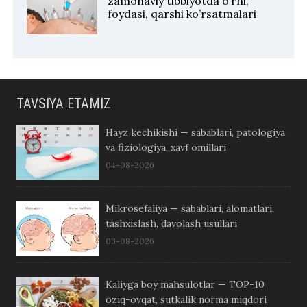
zamonaviy tibbiyotda o’rni,
foydasi, qarshi ko’rsatmalari
TAVSIYA ETAMIZ
Hayz kechikishi — sabablari, patologiya
va fiziologiya, xavf omillari
04-08-2026
Mikrosefaliya — sabablari, alomatlari,
tashxislash, davolash usullari
03-08-2026
Kaliyga boy mahsulotlar — TOP-10
oziq-ovqat, sutkalik norma miqdori