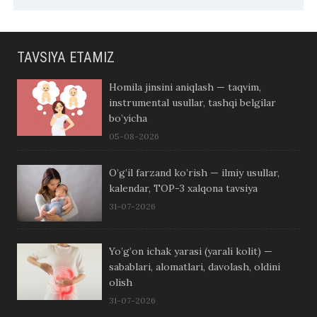
TAVSIYA ETAMIZ
Homila jinsini aniqlash — taqvim,
instrumental usullar, tashqi belgilar
bo’yicha
05-08-2026
O’g’il farzand ko’rish — ilmiy usullar,
kalendar, TOP-3 xalqona tavsiya
31-07-2026
Yo’g’on ichak yarasi (yarali kolit) —
sabablari, alomatlari, davolash, oldini
olish
31-07-2026