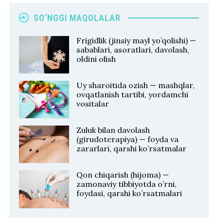
SO’NGGI MAQOLALAR
Frigidlik (jinsiy mayl yo’qolishi) —
sabablari, asoratlari, davolash,
oldini olish
Uy sharoitida ozish — mashqlar,
ovqatlanish tartibi, yordamchi
vositalar
Zuluk bilan davolash
(girudoterapiya) — foyda va
zararlari, qarshi ko’rsatmalar
Qon chiqarish (hijoma) —
zamonaviy tibbiyotda o’rni,
foydasi, qarshi ko’rsatmalari