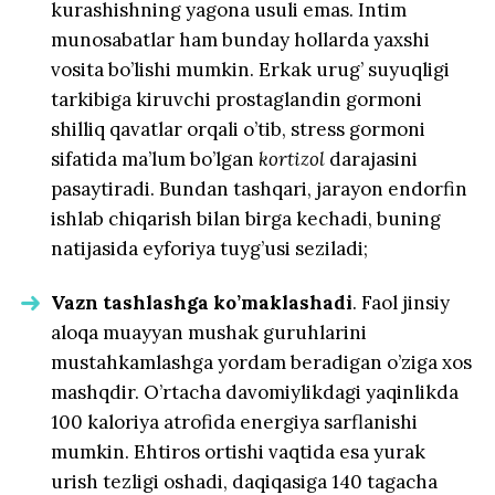
kurashishning yagona usuli emas. Intim
munosabatlar ham bunday hollarda yaxshi
vosita bo’lishi mumkin. Erkak urug’ suyuqligi
tarkibiga kiruvchi prostaglandin gormoni
shilliq qavatlar orqali o’tib, stress gormoni
sifatida ma’lum bo’lgan
kortizol
darajasini
pasaytiradi. Bundan tashqari, jarayon endorfin
ishlab chiqarish bilan birga kechadi, buning
natijasida eyforiya tuyg’usi seziladi;
Vazn tashlashga ko’maklashadi
. Faol jinsiy
aloqa muayyan mushak guruhlarini
mustahkamlashga yordam beradigan o’ziga xos
mashqdir. O’rtacha davomiylikdagi yaqinlikda
100 kaloriya atrofida energiya sarflanishi
mumkin. Ehtiros ortishi vaqtida esa yurak
urish tezligi oshadi, daqiqasiga 140 tagacha