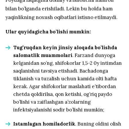
bilan bo’lganda erishiladi. Lekin bu holda ham
yaqinlikning noxush oqibatlari istisno etilmaydi.
Ular quyidagicha bo’lishi mumkin:
Tug’ruqdan keyin jinsiy aloqada bo’lishda
salomatlik muammolari
. Farzand dunyoga
kelganidan so’ng, shifokorlar 1,5-2 0y intimdan
saqlanishni tavsiya etishadi. Bachadonga
tiklanish va tuzalish uchun kamida olti hafta
kerak. Agar shifokorlar maslahati e’tibordan
chetda qoldirilsa, qon ketishi, og’riq paydo
bo’lishi va zaiflashgan a’zolarning
infektsiyalanishi sodir bo’lishi mumkin;
Istamlagan homiladorlik
. Buning oldini olish