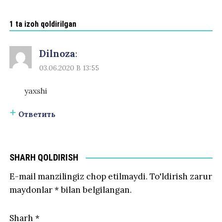
1 ta izoh qoldirilgan
Dilnoza
:
03.06.2020 В 13:55
yaxshi
Ответить
SHARH QOLDIRISH
E-mail manzilingiz chop etilmaydi.
To'ldirish zarur
maydonlar
*
bilan belgilangan.
Sharh
*