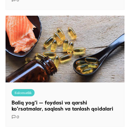
0
Salomatlik
Baliq yog’i — foydasi va qarshi
ko’rsatmalar, saqlash va tanlash qoidalari
0