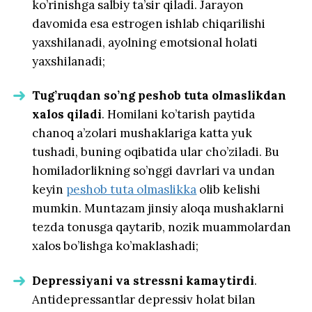
ko’rinishga salbiy ta’sir qiladi. Jarayon
davomida esa estrogen ishlab chiqarilishi
yaxshilanadi, ayolning emotsional holati
yaxshilanadi;
Tug’ruqdan so’ng peshob tuta olmaslikdan
xalos qiladi
. Homilani ko’tarish paytida
chanoq a’zolari mushaklariga katta yuk
tushadi, buning oqibatida ular cho’ziladi. Bu
homiladorlikning so’nggi davrlari va undan
keyin
peshob tuta olmaslikka
olib kelishi
mumkin. Muntazam jinsiy aloqa mushaklarni
tezda tonusga qaytarib, nozik muammolardan
xalos bo’lishga ko’maklashadi;
Depressiyani va stressni kamaytirdi
.
Antidepressantlar depressiv holat bilan