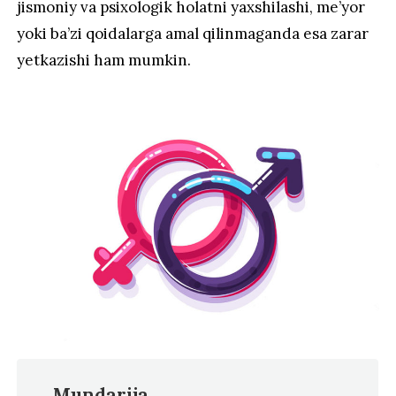
jismoniy va psixologik holatni yaxshilashi, me’yor
yoki ba’zi qoidalarga amal qilinmaganda esa zarar
yetkazishi ham mumkin.
Mundarija