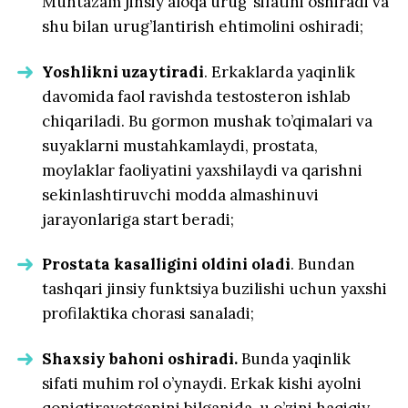
Muntazam jinsiy aloqa urug’ sifatini oshiradi va
shu bilan urug’lantirish ehtimolini oshiradi;
Yoshlikni uzaytiradi
. Erkaklarda yaqinlik
davomida faol ravishda testosteron ishlab
chiqariladi. Bu gormon mushak to’qimalari va
suyaklarni mustahkamlaydi, prostata,
moylaklar faoliyatini yaxshilaydi va qarishni
sekinlashtiruvchi modda almashinuvi
jarayonlariga start beradi;
Prostata kasalligini oldini oladi
. Bundan
tashqari jinsiy funktsiya buzilishi uchun yaxshi
profilaktika chorasi sanaladi;
Shaxsiy bahoni oshiradi.
Bunda yaqinlik
sifati muhim rol o’ynaydi. Erkak kishi ayolni
qoniqtirayotganini bilganida, u o’zini haqiqiy