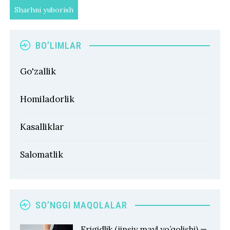
BO’LIMLAR
Go'zallik
Homiladorlik
Kasalliklar
Salomatlik
SO’NGGI MAQOLALAR
Frigidlik (jinsiy mayl yo’qolishi) —