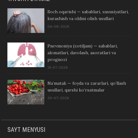
Soch oqarishi — sabablari, xususiyatlari,
kurashish va oldini olish usullari
04-08-2026
Pnevmoniya (zotiljam) — sabablari,
alomatlari, davolash, asoratlari va
prognozi
31-07-2026
Na’matak — foyda va zararlari, qo’llash
usullari, qarshi ko’rsatmalar
30-07-2026
SAYT MENYUSI