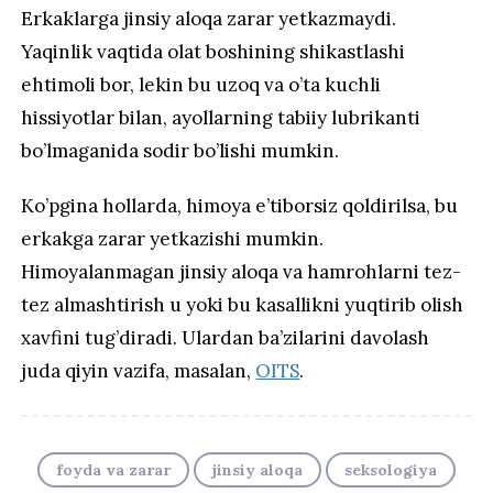
Erkaklarga jinsiy aloqa zarar yetkazmaydi.
Yaqinlik vaqtida olat boshining shikastlashi
ehtimoli bor, lekin bu uzoq va o’ta kuchli
hissiyotlar bilan, ayollarning tabiiy lubrikanti
bo’lmaganida sodir bo’lishi mumkin.
Ko’pgina hollarda, himoya e’tiborsiz qoldirilsa, bu
erkakga zarar yetkazishi mumkin.
Himoyalanmagan jinsiy aloqa va hamrohlarni tez-
tez almashtirish u yoki bu kasallikni yuqtirib olish
xavfini tug’diradi. Ulardan ba’zilarini davolash
juda qiyin vazifa, masalan,
OITS
.
foyda va zarar
jinsiy aloqa
seksologiya