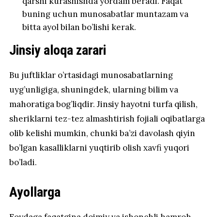
qarshi kurashishda yordam beradi. Faqat
buning uchun munosabatlar muntazam va
bitta ayol bilan bo’lishi kerak.
Jinsiy aloqa zarari
Bu juftliklar o’rtasidagi munosabatlarning
uyg’unligiga, shuningdek, ularning bilim va
mahoratiga bog’liqdir. Jinsiy hayotni turfa qilish,
sheriklarni tez-tez almashtirish fojiali oqibatlarga
olib kelishi mumkin, chunki ba’zi davolash qiyin
bo’lgan kasalliklarni yuqtirib olish xavfi yuqori
bo’ladi.
Ayollarga
Foydaga faqatgina doimiy va ishonchli hamroh