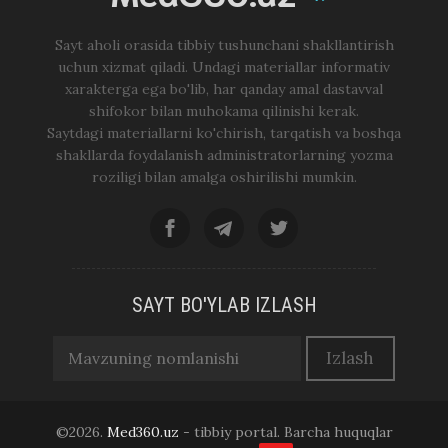
Sayt aholi orasida tibbiy tushunchani shakllantirish
uchun xizmat qiladi. Undagi materiallar informativ
xarakterga ega bo'lib, har qanday amal dastavval
shifokor bilan muhokama qilinishi kerak.
Saytdagi materiallarni ko'chirish, tarqatish va boshqa
shakllarda foydalanish administratorlarning yozma
roziligi bilan amalga oshirilishi mumkin.
SAYT BO'YLAB IZLASH
©2026.
Med360.uz
- tibbiy portal. Barcha huquqlar