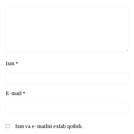
Ism
*
E-mail
*
Ism va e-mailni eslab qolish.