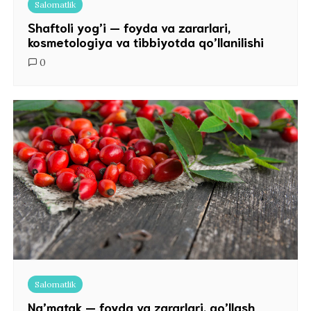
Salomatlik
Shaftoli yog’i — foyda va zararlari,
kosmetologiya va tibbiyotda qo’llanilishi
0
Salomatlik
Na’matak — foyda va zararlari, qo’llash