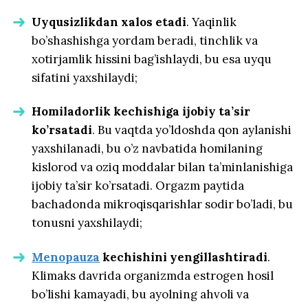
Uyqusizlikdan xalos etadi
. Yaqinlik
bo’shashishga yordam beradi, tinchlik va
xotirjamlik hissini bag’ishlaydi, bu esa uyqu
sifatini yaxshilaydi;
Homiladorlik kechishiga ijobiy ta’sir
ko’rsatadi
. Bu vaqtda yo’ldoshda qon aylanishi
yaxshilanadi, bu o’z navbatida homilaning
kislorod va oziq moddalar bilan ta’minlanishiga
ijobiy ta’sir ko’rsatadi. Orgazm paytida
bachadonda mikroqisqarishlar sodir bo’ladi, bu
tonusni yaxshilaydi;
Menopauza
kechishini yengillashtiradi
.
Klimaks davrida organizmda estrogen hosil
bo’lishi kamayadi, bu ayolning ahvoli va