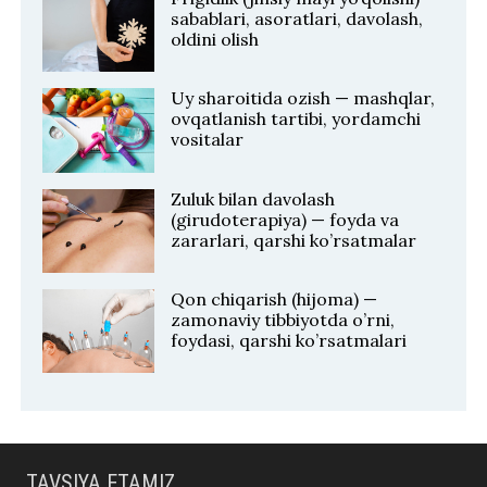
sabablari, asoratlari, davolash,
oldini olish
Uy sharoitida ozish — mashqlar,
ovqatlanish tartibi, yordamchi
vositalar
Zuluk bilan davolash
(girudoterapiya) — foyda va
zararlari, qarshi ko’rsatmalar
Qon chiqarish (hijoma) —
zamonaviy tibbiyotda o’rni,
foydasi, qarshi ko’rsatmalari
TAVSIYA ETAMIZ