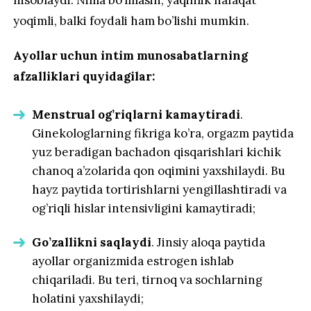
yoqimli, balki foydali ham bo’lishi mumkin.
Ayollar uchun intim munosabatlarning
afzalliklari quyidagilar:
Menstrual og’riqlarni kamaytiradi
.
Ginekologlarning fikriga ko’ra, orgazm paytida
yuz beradigan bachadon qisqarishlari kichik
chanoq a’zolarida qon oqimini yaxshilaydi. Bu
hayz paytida tortirishlarni yengillashtiradi va
og’riqli hislar intensivligini kamaytiradi;
Go’zallikni saqlaydi
. Jinsiy aloqa paytida
ayollar organizmida estrogen ishlab
chiqariladi. Bu teri, tirnoq va sochlarning
holatini yaxshilaydi;