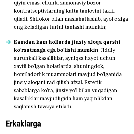
qiyin emas, chunki zamonaviy bozor
kontratseptivlarning katta tanlovini taklif
qiladi. Shifokor bilan maslahatlashib, ayol o’ziga
eng keladigan turini tanlashi mumkin;
Kamdan kam hollarda jinsiy aloqa qarshi
ko’rsatmaga ega bo’lishi mumkin
. Jiddiy
surunkali kasalliklar, ayniqsa hayot uchun
xavfli bo’lgan holatlarda, shuningdek,
homiladorlik muammolari mavjud bo’lganida
jinsiy aloqani rad qilish afzal. Estetik
sabablarga ko’ra, jinsiy yo’l bilan yuqadigan
kasalliklar mavjudligida ham yaqinlikdan
saqlanish tavsiya etiladi.
Erkaklarga