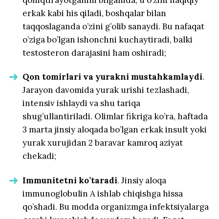
erkak kabi his qiladi, boshqalar bilan
taqqoslaganda o’zini g’olib sanaydi. Bu nafaqat
o’ziga bo’lgan ishonchni kuchaytiradi, balki
testosteron darajasini ham oshiradi;
Qon tomirlari va yurakni mustahkamlaydi
.
Jarayon davomida yurak urishi tezlashadi,
intensiv ishlaydi va shu tariqa
shug’ullantiriladi. Olimlar fikriga ko’ra, haftada
3 marta jinsiy aloqada bo’lgan erkak insult yoki
yurak xurujidan 2 baravar kamroq aziyat
chekadi;
Immunitetni ko’taradi
. Jinsiy aloqa
immunoglobulin A ishlab chiqishga hissa
qo’shadi. Bu modda organizmga infektsiyalarga