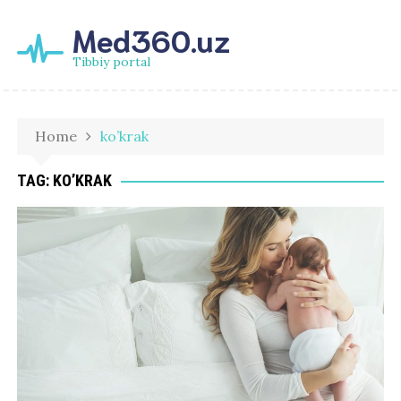
Med360.uz
Tibbiy portal
Home
ko’krak
TAG:
KO’KRAK