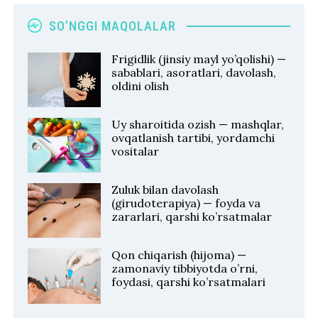
SO’NGGI MAQOLALAR
Frigidlik (jinsiy mayl yo’qolishi) —
sabablari, asoratlari, davolash,
oldini olish
Uy sharoitida ozish — mashqlar,
ovqatlanish tartibi, yordamchi
vositalar
Zuluk bilan davolash
(girudoterapiya) — foyda va
zararlari, qarshi ko’rsatmalar
Qon chiqarish (hijoma) —
zamonaviy tibbiyotda o’rni,
foydasi, qarshi ko’rsatmalari