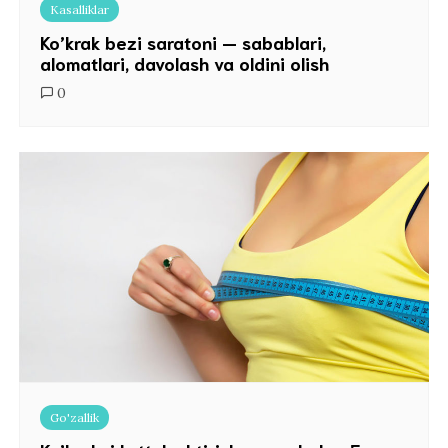
Kasalliklar
Ko’krak bezi saratoni — sabablari,
alomatlari, davolash va oldini olish
0
Go'zallik