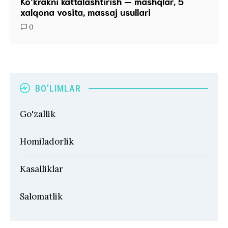
Ko’krakni kattalashtirish — mashqlar, 5
xalqona vosita, massaj usullari
0
BO’LIMLAR
Go'zallik
Homiladorlik
Kasalliklar
Salomatlik