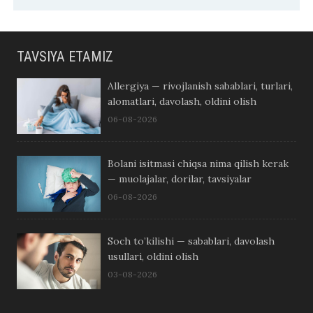
TAVSIYA ETAMIZ
Allergiya — rivojlanish sabablari, turlari,
alomatlari, davolash, oldini olish
06-08-2026
Bolani isitmasi chiqsa nima qilish kerak
— muolajalar, dorilar, tavsiyalar
06-08-2026
Soch to’kilishi — sabablari, davolash
usullari, oldini olish
03-08-2026