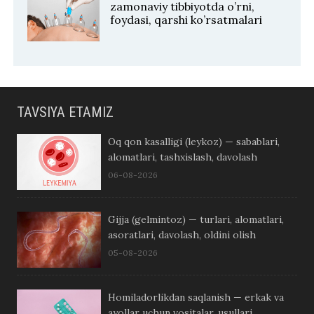
zamonaviy tibbiyotda o’rni,
foydasi, qarshi ko’rsatmalari
TAVSIYA ETAMIZ
Oq qon kasalligi (leykoz) — sabablari,
alomatlari, tashxislash, davolash
06-08-2026
Gijja (gelmintoz) — turlari, alomatlari,
asoratlari, davolash, oldini olish
05-08-2026
Homiladorlikdan saqlanish — erkak va
ayollar uchun vositalar, usullari