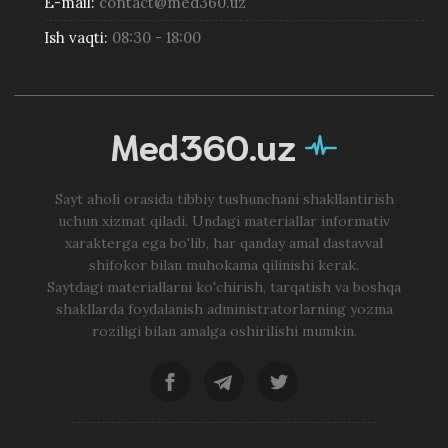
E-mail:
contact@med360.uz
Ish vaqti:
08:30 - 18:00
Med360.uz
Sayt aholi orasida tibbiy tushunchani shakllantirish
uchun xizmat qiladi. Undagi materiallar informativ
xarakterga ega bo'lib, har qanday amal dastavval
shifokor bilan muhokama qilinishi kerak.
Saytdagi materiallarni ko'chirish, tarqatish va boshqa
shakllarda foydalanish administratorlarning yozma
roziligi bilan amalga oshirilishi mumkin.