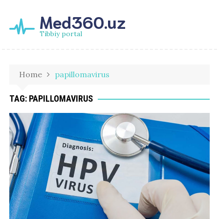
Med360.uz
Tibbiy portal
Home
papillomavirus
TAG:
PAPILLOMAVIRUS