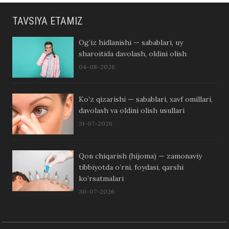
TAVSIYA ETAMIZ
Og’iz hidlanishi — sabablari, uy
sharoitida davolash, oldini olish
04-08-2026
Ko’z qizarishi — sabablari, xavf omillari,
davolash va oldini olish usullari
31-07-2026
Qon chiqarish (hijoma) — zamonaviy
tibbiyotda o’rni, foydasi, qarshi
ko’rsatmalari
30-07-2026