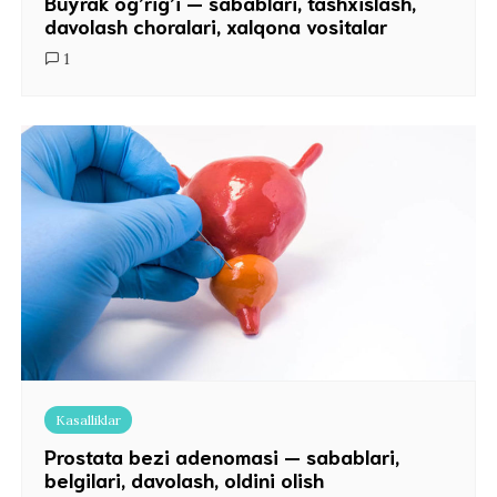
Buyrak og’rig’i — sabablari, tashxislash,
davolash choralari, xalqona vositalar
1
Kasalliklar
Prostata bezi adenomasi — sabablari,
belgilari, davolash, oldini olish