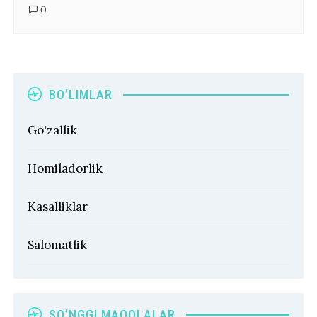
0
BO’LIMLAR
Go'zallik
Homiladorlik
Kasalliklar
Salomatlik
SO’NGGI MAQOLALAR