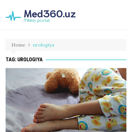
Med360.uz
Tibbiy portal
Home
urologiya
TAG:
UROLOGIYA