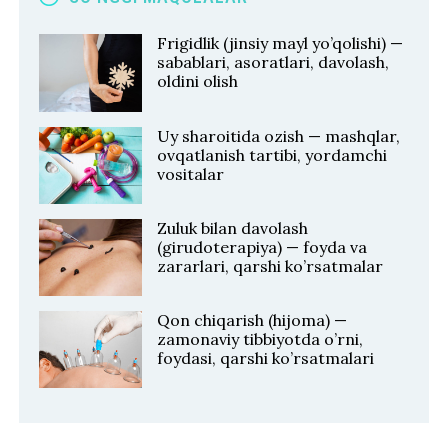
Frigidlik (jinsiy mayl yo’qolishi) —
sabablari, asoratlari, davolash,
oldini olish
Uy sharoitida ozish — mashqlar,
ovqatlanish tartibi, yordamchi
vositalar
Zuluk bilan davolash
(girudoterapiya) — foyda va
zararlari, qarshi ko’rsatmalar
Qon chiqarish (hijoma) —
zamonaviy tibbiyotda o’rni,
foydasi, qarshi ko’rsatmalari