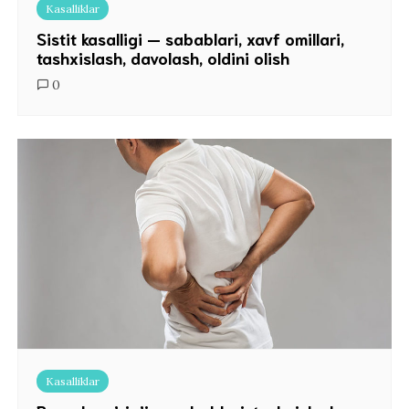
Kasalliklar
Sistit kasalligi — sabablari, xavf omillari,
tashxislash, davolash, oldini olish
0
Kasalliklar