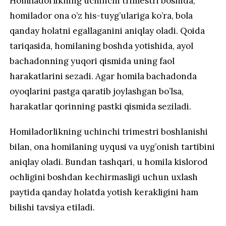
Homiladorlikning uchinchi trimestri boshida,
homilador ona o’z his-tuyg’ulariga ko’ra, bola
qanday holatni egallaganini aniqlay oladi. Qoida
tariqasida, homilaning boshda yotishida, ayol
bachadonning yuqori qismida uning faol
harakatlarini sezadi. Agar homila bachadonda
oyoqlarini pastga qaratib joylashgan bo’lsa,
harakatlar qorinning pastki qismida seziladi.
Homiladorlikning uchinchi trimestri boshlanishi
bilan, ona homilaning uyqusi va uyg’onish tartibini
aniqlay oladi. Bundan tashqari, u homila kislorod
ochligini boshdan kechirmasligi uchun uxlash
paytida qanday holatda yotish kerakligini ham
bilishi tavsiya etiladi.