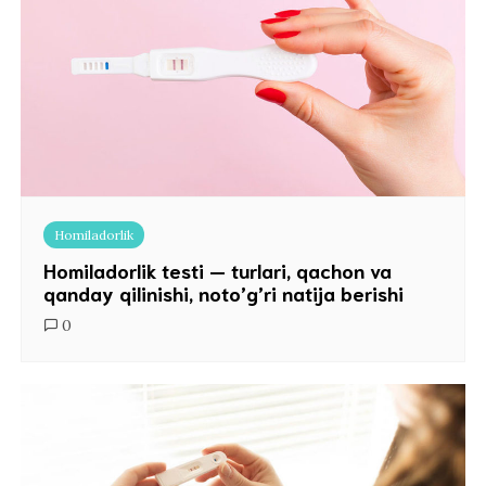
Homiladorlik
Homiladorlik testi — turlari, qachon va
qanday qilinishi, noto’g’ri natija berishi
0