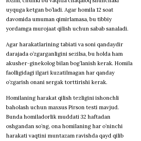
lozim, chunki bu vaqtda chaqaloq shunchaki
uyquga ketgan bo’ladi. Agar homila 12 soat
davomida umuman qimirlamasa, bu tibbiy
yordamga murojaat qilish uchun sabab sanaladi.
Agar harakatlarining tabiati va soni qandaydir
darajada o’zgarganligini sezilsa, bu holda ham
akusher-ginekolog bilan bog’lanish kerak. Homila
faolligidagi ilgari kuzatilmagan har qanday
o’zgarish onani sergak torttirishi kerak.
Homilaning harakat qilish tezligini ishonchli
baholash uchun maxsus Pirson testi mavjud.
Bunda homiladorlik muddati 32 haftadan
oshgandan so’ng, ona homilaning har o’ninchi
harakati vaqtini muntazam ravishda qayd qilib