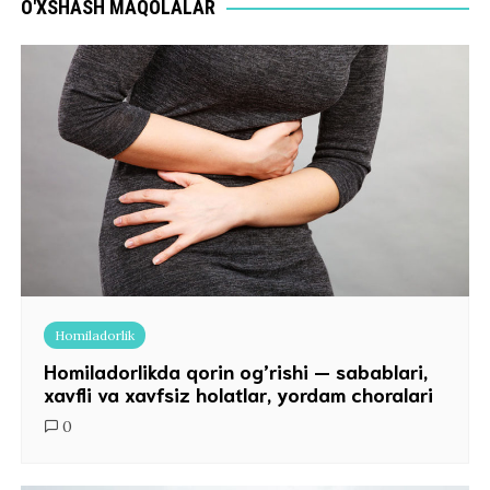
O'XSHASH MAQOLALAR
Homiladorlik
Homiladorlikda qorin og’rishi — sabablari,
xavfli va xavfsiz holatlar, yordam choralari
0