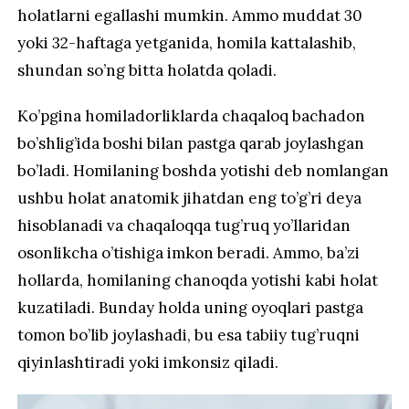
holatlarni egallashi mumkin. Ammo muddat 30
yoki 32-haftaga yetganida, homila kattalashib,
shundan so’ng bitta holatda qoladi.
Ko’pgina homiladorliklarda chaqaloq bachadon
bo’shlig’ida boshi bilan pastga qarab joylashgan
bo’ladi. Homilaning boshda yotishi deb nomlangan
ushbu holat anatomik jihatdan eng to’g’ri deya
hisoblanadi va chaqaloqqa tug’ruq yo’llaridan
osonlikcha o’tishiga imkon beradi. Ammo, ba’zi
hollarda, homilaning chanoqda yotishi kabi holat
kuzatiladi. Bunday holda uning oyoqlari pastga
tomon bo’lib joylashadi, bu esa tabiiy tug’ruqni
qiyinlashtiradi yoki imkonsiz qiladi.