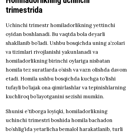
Homiladorlikning uchinchi
trimestrida
Uchinchi trimestr homiladorlikning yettinchi
oyidan boshlanadi. Bu vaqtda bola deyarli
shakllanib bo’ladi. Ushbu bosqichda uning a’zolari
va tizimlari rivojlanishi yakunlanadi va
homiladorlikning birinchi oylariga nisbatan
homila tez suratlarda o’sish va vazn olishda davom
etadi. Homila ushbu bosqichda kuchga to’lishi
tufayli bo’lajak ona qimirlashlar va tepinishlarning
kuchliroq bo’layotganini sezishi mumkin.
Shunisi e’tiborga loyiqki, homiladorlikning
uchinchi trimestri boshida homila bachadon
bo’shlig’ida yetarlicha bemalol harakatlanib, turli