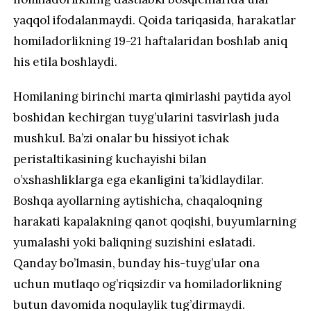
yaqqol ifodalanmaydi. Qoida tariqasida, harakatlar
homiladorlikning 19-21 haftalaridan boshlab aniq
his etila boshlaydi.
Homilaning birinchi marta qimirlashi paytida ayol
boshidan kechirgan tuyg’ularini tasvirlash juda
mushkul. Ba’zi onalar bu hissiyot ichak
peristaltikasining kuchayishi bilan
o’xshashliklarga ega ekanligini ta’kidlaydilar.
Boshqa ayollarning aytishicha, chaqaloqning
harakati kapalakning qanot qoqishi, buyumlarning
yumalashi yoki baliqning suzishini eslatadi.
Qanday bo’lmasin, bunday his-tuyg’ular ona
uchun mutlaqo og’riqsizdir va homiladorlikning
butun davomida noqulaylik tug’dirmaydi.