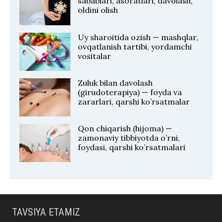
sabablari, asoratlari, davolash,
oldini olish
Uy sharoitida ozish — mashqlar,
ovqatlanish tartibi, yordamchi
vositalar
Zuluk bilan davolash
(girudoterapiya) — foyda va
zararlari, qarshi ko’rsatmalar
Qon chiqarish (hijoma) —
zamonaviy tibbiyotda o’rni,
foydasi, qarshi ko’rsatmalari
TAVSIYA ETAMIZ