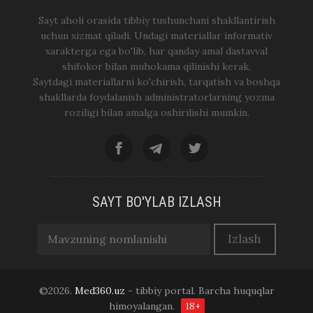
Sayt aholi orasida tibbiy tushunchani shakllantirish
uchun xizmat qiladi. Undagi materiallar informativ
xarakterga ega bo'lib, har qanday amal dastavval
shifokor bilan muhokama qilinishi kerak.
Saytdagi materiallarni ko'chirish, tarqatish va boshqa
shakllarda foydalanish administratorlarning yozma
roziligi bilan amalga oshirilishi mumkin.
SAYT BO'YLAB IZLASH
©2026.
Med360.uz
- tibbiy portal. Barcha huquqlar
himoyalangan.
18+