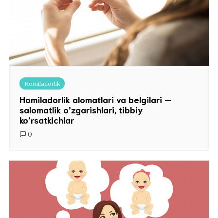
Homiladorlik
Homiladorlik alomatlari va belgilari —
salomatlik o’zgarishlari, tibbiy
ko’rsatkichlar
0