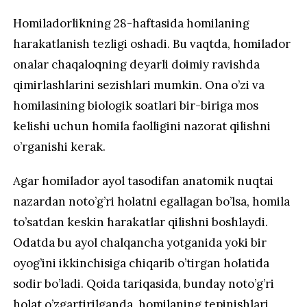
Homiladorlikning 28-haftasida homilaning
harakatlanish tezligi oshadi. Bu vaqtda, homilador
onalar chaqaloqning deyarli doimiy ravishda
qimirlashlarini sezishlari mumkin. Ona o’zi va
homilasining biologik soatlari bir-biriga mos
kelishi uchun homila faolligini nazorat qilishni
o’rganishi kerak.
Agar homilador ayol tasodifan anatomik nuqtai
nazardan noto’g’ri holatni egallagan bo’lsa, homila
to’satdan keskin harakatlar qilishni boshlaydi.
Odatda bu ayol chalqancha yotganida yoki bir
oyog’ini ikkinchisiga chiqarib o’tirgan holatida
sodir bo’ladi. Qoida tariqasida, bunday noto’g’ri
holat o’zgartirilganda, homilaning tepinishlari