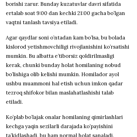
borishi zarur. Bunday kuzatuvlar davri sifatida
ertalab soat 9:00 dan kechki 21:00 gacha bo’lgan
vaqtni tanlash tavsiya etiladi.
Agar qaydlar soni o’ntadan kam bo’lsa, bu bolada
kislorod yetishmovchiligi rivojlanishini ko’rsatishi
mumkin. Bu albatta e’tiborsiz qoldirilmasligi
kerak, chunki bunday holat homilaning nobud
bo’lishiga olib kelishi mumkin. Homilador ayol
ushbu muammoni hal etish uchun imkon qadar
tezroq shifokor bilan maslahatlashishi talab
etiladi.
Ko’plab bo’lajak onalar homilaning qimirlashlari
kechga yaqin sezilarli darajada ko’payishini
ta’kidlashadi, bu ham normal holat sanaladi.