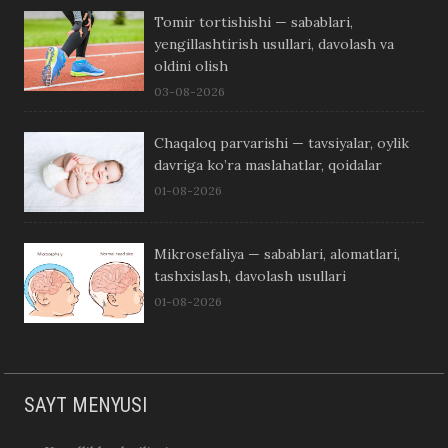
Tomir tortishishi — sabablari,
yengillashtirish usullari, davolash va
oldini olish
03-08-2026
Chaqaloq parvarishi — tavsiyalar, oylik
davriga ko’ra maslahatlar, qoidalar
01-08-2026
Mikrosefaliya — sabablari, alomatlari,
tashxislash, davolash usullari
01-08-2026
SAYT MENYUSI