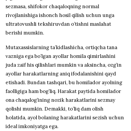
sezmasa, shifokor chaqaloqning normal
rivojlanishiga ishonch hosil qilish uchun unga
ultratovushli tekshiruvdan o’tishni maslahat
berishi mumkin.
Mutaxassislarning ta’kidlashicha, ortiqcha tana
vazniga ega bo’lgan ayollar homila qimirlashini
juda zaif his qilishlari mumkin va aksincha, ozg’in
ayollar harakatlarning aniq ifodalanishini qayd
etishadi. Bundan tashqari, bu homilador ayolning
faolligiga ham bog’liq. Harakat paytida homilador
ona chaqalog’ining nozik harakatlarini sezmay
qolishi mumkin. Demakki, to’liq dam olish
holatida, ayol bolaning harakatlarini sezish uchun
ideal imkoniyatga ega.