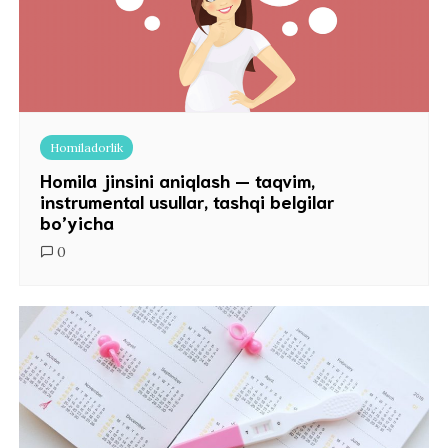
Homiladorlik
Homila jinsini aniqlash — taqvim,
instrumental usullar, tashqi belgilar
bo’yicha
0