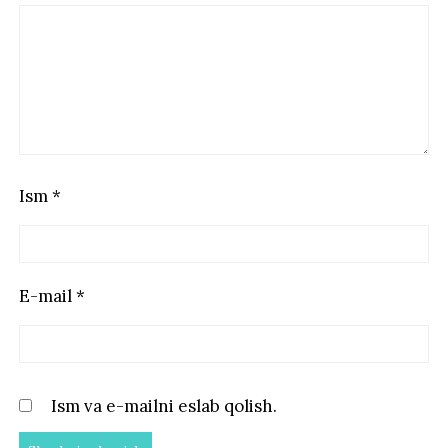
Ism
*
E-mail
*
Ism va e-mailni eslab qolish.