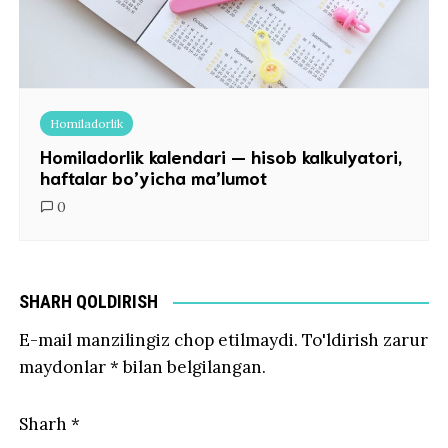
Homiladorlik
Homiladorlik kalendari — hisob kalkulyatori,
haftalar bo’yicha ma’lumot
0
SHARH QOLDIRISH
E-mail manzilingiz chop etilmaydi.
To'ldirish zarur
maydonlar
*
bilan belgilangan.
Sharh
*