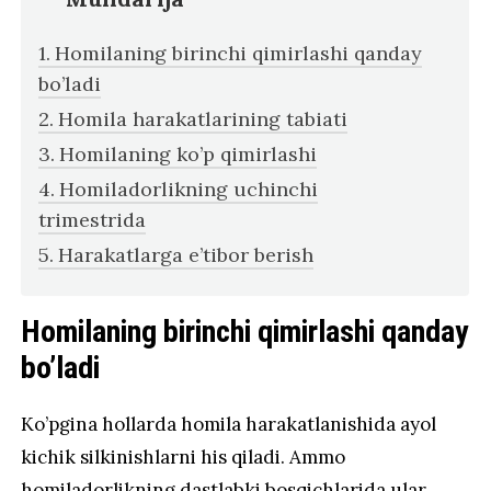
Homilaning birinchi qimirlashi qanday
bo’ladi
Homila harakatlarining tabiati
Homilaning ko’p qimirlashi
Homiladorlikning uchinchi
trimestrida
Harakatlarga e’tibor berish
Homilaning birinchi qimirlashi qanday
bo’ladi
Ko’pgina hollarda homila harakatlanishida ayol
kichik silkinishlarni his qiladi. Ammo
homiladorlikning dastlabki bosqichlarida ular