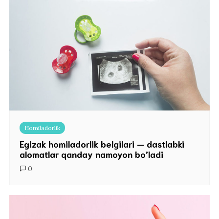
Homiladorlik
Egizak homiladorlik belgilari — dastlabki
alomatlar qanday namoyon bo’ladi
0