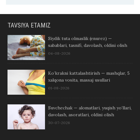
TAVSIYA ETAMIZ
Siydik tuta olmaslik (enurez) —
sabablari, tasnifi, davolash, oldini olish
04-08-2026
Ko’krakni kattalashtirish — mashqlar, 5
xalqona vosita, massaj usullari
01-08-2026
Suvchechak — alomatlari, yuqish yo’llari,
davolash, asoratlari, oldini olish
30-07-2026