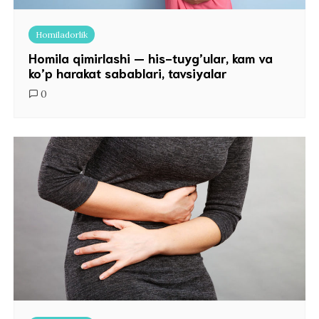
Homiladorlik
Homila qimirlashi — his-tuyg’ular, kam va
ko’p harakat sabablari, tavsiyalar
0