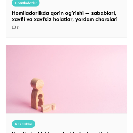
Homiladorlik
Homiladorlikda qorin og’rishi — sabablari,
xavfli va xavfsiz holatlar, yordam choralari
0
Kasalliklar