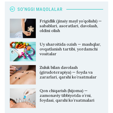
SO’NGGI MAQOLALAR
Frigidlik (jinsiy mayl yo’qolishi) —
sabablari, asoratlari, davolash,
oldini olish
Uy sharoitida ozish — mashqlar,
ovqatlanish tartibi, yordamchi
vositalar
Zuluk bilan davolash
(girudoterapiya) — foyda va
zararlari, qarshi ko’rsatmalar
Qon chiqarish (hijoma) —
zamonaviy tibbiyotda o’rni,
foydasi, qarshi ko’rsatmalari