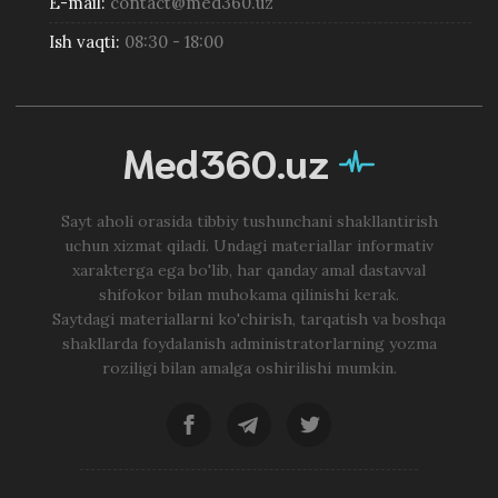
E-mail:
contact@med360.uz
Ish vaqti:
08:30 - 18:00
Med360.uz
Sayt aholi orasida tibbiy tushunchani shakllantirish
uchun xizmat qiladi. Undagi materiallar informativ
xarakterga ega bo'lib, har qanday amal dastavval
shifokor bilan muhokama qilinishi kerak.
Saytdagi materiallarni ko'chirish, tarqatish va boshqa
shakllarda foydalanish administratorlarning yozma
roziligi bilan amalga oshirilishi mumkin.