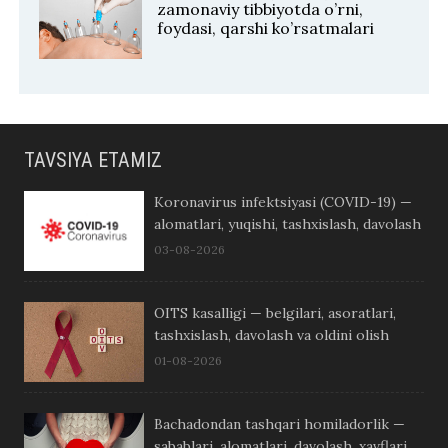
zamonaviy tibbiyotda o’rni,
foydasi, qarshi ko’rsatmalari
TAVSIYA ETAMIZ
Koronavirus infektsiyasi (COVID-19) —
alomatlari, yuqishi, tashxislash, davolash
03-08-2026
OITS kasalligi — belgilari, asoratlari,
tashxislash, davolash va oldini olish
01-08-2026
Bachadondan tashqari homiladorlik —
sabablari, alomatlari, davolash, xavflari