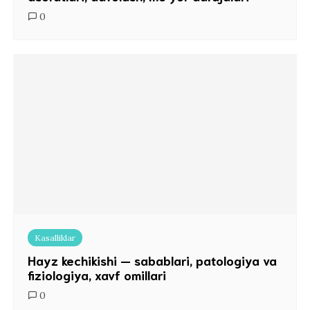
0
Kasalliklar
Hayz kechikishi — sabablari, patologiya va
fiziologiya, xavf omillari
0