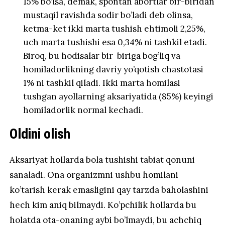
15% bo’lsa, demak, spontan abortlar bir-biridan
mustaqil ravishda sodir bo’ladi deb olinsa,
ketma-ket ikki marta tushish ehtimoli 2,25%,
uch marta tushishi esa 0,34% ni tashkil etadi.
Biroq, bu hodisalar bir-biriga bog’liq va
homiladorlikning davriy yo’qotish chastotasi
1% ni tashkil qiladi. Ikki marta homilasi
tushgan ayollarning aksariyatida (85%) keyingi
homiladorlik normal kechadi.
Oldini olish
Aksariyat hollarda bola tushishi tabiat qonuni
sanaladi. Ona organizmni ushbu homilani
ko’tarish kerak emasligini qay tarzda baholashini
hech kim aniq bilmaydi. Ko’pchilik hollarda bu
holatda ota-onaning aybi bo’lmaydi, bu achchiq