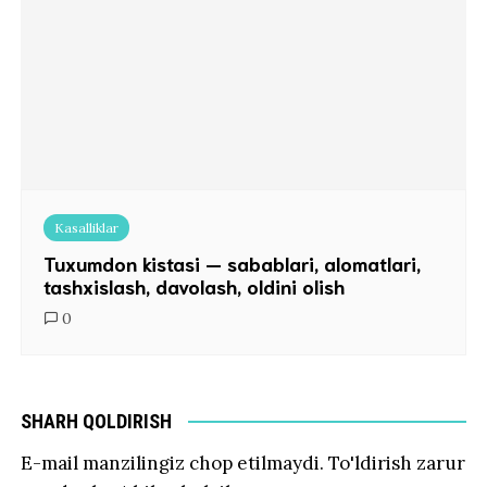
Kasalliklar
Tuxumdon kistasi — sabablari, alomatlari,
tashxislash, davolash, oldini olish
0
SHARH QOLDIRISH
E-mail manzilingiz chop etilmaydi.
To'ldirish zarur