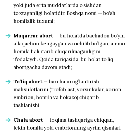
yoki juda erta muddatlarda o’sishdan
to’xtaganligi holatidir. Boshqa nomi — bo’sh
homilalik tuxumi;
Muqarrar abort
— bu holatda bachadon bo’yni
allaqachon kengaygan va ochilib bo’lgan, ammo
homila hali itarib chiqarilmaganligini
ifodalaydi. Qoida tariqasida, bu holat to’liq
abortgacha davom etadi;
To’liq abort
— barcha urug’lantirish
mahsulotlarini (trofoblast, vorsinkalar, xorion,
embrion, homila va hokazo) chiqarib
tashlanishi;
Chala abort
— to’qima tashqariga chiqqan,
lekin homila yoki embrionning ayrim qismlari