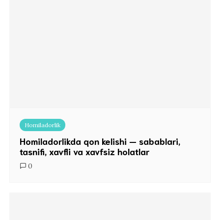
Homiladorlik
Homiladorlikda qon kelishi — sabablari,
tasnifi, xavfli va xavfsiz holatlar
0