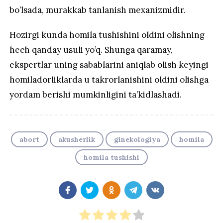
bo’lsada, murakkab tanlanish mexanizmidir.
Hozirgi kunda homila tushishini oldini olishning
hech qanday usuli yo’q. Shunga qaramay,
ekspertlar uning sabablarini aniqlab olish keyingi
homiladorliklarda u takrorlanishini oldini olishga
yordam berishi mumkinligini ta’kidlashadi.
abort
akusherlik
ginekologiya
homila
homila tushishi