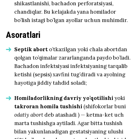
shikastlanishi, bachadon perforatsiyasi,
chandiqlar. Bu kelajakda yana homilador
bo’lish istagi bo’lgan ayollar uchun muhimdir.
Asoratlari
Septik abort
o’tkazilgan yoki chala abortdan
qolgan to’qimalar zararlanganda paydo bo’ladi.
Bachadon infektsiyasi infektsiyaning tarqalib
ketishi (sepsis) xavfini tug’diradi va ayolning
hayotiga jiddiy tahdid soladi;
Homiladorlikning davriy yo’qotilishi
yoki
takroran homila tushishi
(shifokorlar buni
odatiy abort
deb atashadi ) — ketma-ket uch
marta tushishga aytiladi. Agar bitta tushish
bilan yakunlanadigan gestatsiyaning ulushi