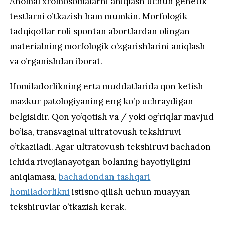
Anomal xromosomalarni aniqlash uchun genetik
testlarni o’tkazish ham mumkin. Morfologik
tadqiqotlar roli spontan abortlardan olingan
materialning morfologik o’zgarishlarini aniqlash
va o’rganishdan iborat.
Homiladorlikning erta muddatlarida qon ketish
mazkur patologiyaning eng ko’p uchraydigan
belgisidir. Qon yo’qotish va / yoki og’riqlar mavjud
bo’lsa, transvaginal ultratovush tekshiruvi
o’tkaziladi. Agar ultratovush tekshiruvi bachadon
ichida rivojlanayotgan bolaning hayotiyligini
aniqlamasa,
bachadondan tashqari
homiladorlikni
istisno qilish uchun muayyan
tekshiruvlar o’tkazish kerak.