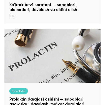
Ko’krak bezi saratoni — sabablari,
alomatlari, davolash va oldini olish
0
Kasalliklar
Prolaktin darajasi oshishi — sabablari,
asoratlari, davolash, me’yor darajalari