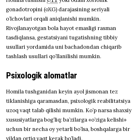
Homila tushishi
UTT
yoki odam xorionik
gonadotropini (oXG) darajasining seriyali
o’lchovlari orqali aniqlanishi mumkin.
Rivojlanayotgan bola hayot emasligi rasman
tasdiqlansa, gestatsiyani tugatishning tibbiy
usullari yordamida uni bachadondan chiqarib
tashlash usullari qo’llanilishi mumkin.
Psixologik alomatlar
Homila tushganidan keyin ayol jismonan tez
tiklanishiga qaramasdan, psixologik reabilitatsiya
uzoq vaqt talab qilishi mumkin. Ko’p narsa shaxsiy
xususiyatlarga bog’liq: ba’zilarga «o’ziga kelishi»
uchun bir necha oy yetarli bo’lsa, boshqalarga bir
yildan ortiq vaqt kerak bo’ladi.