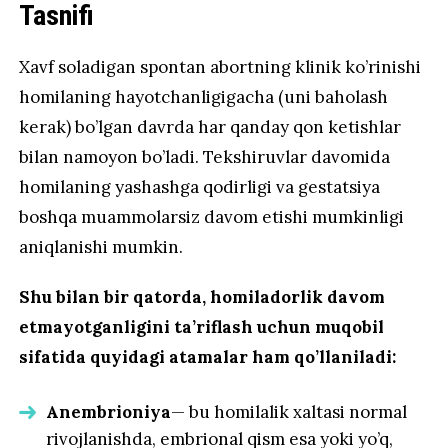
Tasnifi
Xavf soladigan spontan abortning klinik ko’rinishi
homilaning hayotchanligigacha (uni baholash
kerak) bo’lgan davrda har qanday qon ketishlar
bilan namoyon bo’ladi. Tekshiruvlar davomida
homilaning yashashga qodirligi va gestatsiya
boshqa muammolarsiz davom etishi mumkinligi
aniqlanishi mumkin.
Shu bilan bir qatorda, homiladorlik davom
etmayotganligini ta’riflash uchun muqobil
sifatida quyidagi atamalar ham qo’llaniladi:
Anembrioniya
— bu homilalik xaltasi normal
rivojlanishda, embrional qism esa yoki yo’q,