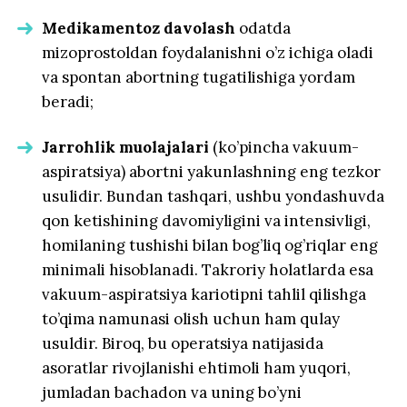
Medikamentoz davolash
odatda
mizoprostoldan foydalanishni o’z ichiga oladi
va spontan abortning tugatilishiga yordam
beradi;
Jarrohlik muolajalari
(ko’pincha vakuum-
aspiratsiya) abortni yakunlashning eng tezkor
usulidir. Bundan tashqari, ushbu yondashuvda
qon ketishining davomiyligini va intensivligi,
homilaning tushishi bilan bog’liq og’riqlar eng
minimali hisoblanadi. Takroriy holatlarda esa
vakuum-aspiratsiya kariotipni tahlil qilishga
to’qima namunasi olish uchun ham qulay
usuldir. Biroq, bu operatsiya natijasida
asoratlar rivojlanishi ehtimoli ham yuqori,
jumladan bachadon va uning bo’yni