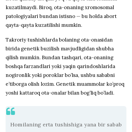
kuzatilmaydi. Biroq, ota-onaning xromosomal
patologiyalari bundan istisno — bu holda abort
qayta-qayta kuzatilishi mumkin.
Takroriy tushishlarda bolaning ota-onasidan
birida genetik buzilish mavjudligidan shubha
qilish mumkin. Bundan tashqari, ota-onaning
boshqa farzandlari yoki yaqin qarindoshlarida
nogironlik yoki poroklar bo’lsa, ushbu sababni
e’tiborga olish lozim. Genetik muammolar ko’proq
yoshi kattaroq ota-onalar bilan bog’liq bo’ladi.
Homilaning erta tushishiga yana bir sabab