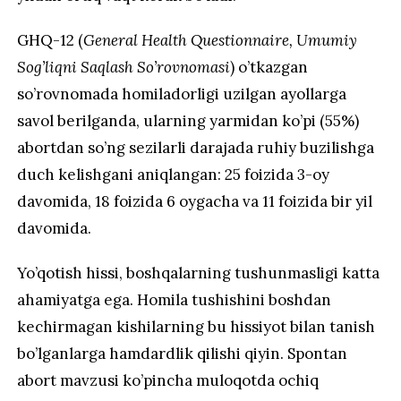
GHQ-12 (
General Health Questionnaire, Umumiy
Sog’liqni Saqlash So’rovnomasi
) o’tkazgan
so’rovnomada homiladorligi uzilgan ayollarga
savol berilganda, ularning yarmidan ko’pi (55%)
abortdan so’ng sezilarli darajada ruhiy buzilishga
duch kelishgani aniqlangan: 25 foizida 3-oy
davomida, 18 foizida 6 oygacha va 11 foizida bir yil
davomida.
Yo’qotish hissi, boshqalarning tushunmasligi katta
ahamiyatga ega. Homila tushishini boshdan
kechirmagan kishilarning bu hissiyot bilan tanish
bo’lganlarga hamdardlik qilishi qiyin. Spontan
abort mavzusi ko’pincha muloqotda ochiq