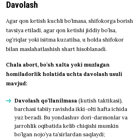
Davolash
Agar qon ketish kuchli bo’lmasa, shifokorga borish
tavsiya etiladi, agar qon ketishi jiddiy bo’lsa,
og’riqlar yoki isitma kuzatilsa, u holda shifokor
bilan maslahatlashish shart hisoblanadi.
Chala abort, bo’sh xalta yoki muzlagan
homiladorlik holatida uchta davolash usuli
mavjud:
Davolash qo’llanilmasa
(kutish taktikasi),
barchasi tabiiy ravishda ikki-olti hafta ichida
yuz beradi. Bu yondashuv dori-darmonlar va
jarrohlik oqibatida kelib chiqishi mumkin
bo’lgan nojo’ya ta’sirlardan saqlaydi;