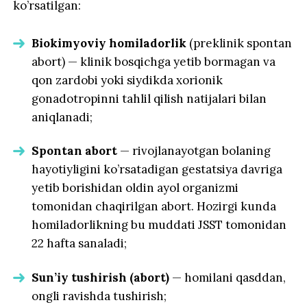
ko’rsatilgan:
Biokimyoviy homiladorlik
(preklinik spontan
abort) — klinik bosqichga yetib bormagan va
qon zardobi yoki siydikda xorionik
gonadotropinni tahlil qilish natijalari bilan
aniqlanadi;
Spontan abort
— rivojlanayotgan bolaning
hayotiyligini ko’rsatadigan gestatsiya davriga
yetib borishidan oldin ayol organizmi
tomonidan chaqirilgan abort. Hozirgi kunda
homiladorlikning bu muddati JSST tomonidan
22 hafta sanaladi;
Sun’iy tushirish (abort)
— homilani qasddan,
ongli ravishda tushirish;