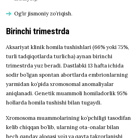
Og’ir jismoniy zo’riqish.
Birinchi trimestrda
Aksariyat klinik homila tushishlari (66% yoki 75%,
turli tadqiqotlarda turlicha) aynan birinchi
trimestrda yuz beradi. Dastlabki 13 hafta ichida
sodir bo’lgan spontan abortlarda embrionlarning
yarmidan ko’pida xromosomal anomaliyalar
aniqlanadi. Genetik muammoli homiladorlik 95%
hollarda homila tushishi bilan tugaydi.
Xromosoma muammolarining ko’pchiligi tasodifan
kelib chiqqan bo’lib, ularning ota-onalar bilan
hech qanday aloqasi yo’q va qayta takrorlanishi