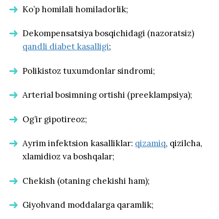
Ko’p homilali homiladorlik;
Dekompensatsiya bosqichidagi (nazoratsiz)
qandli diabet kasalligi
;
Polikistoz tuxumdonlar sindromi;
Arterial bosimning ortishi (preeklampsiya);
Og’ir gipotireoz;
Ayrim infektsion kasalliklar:
qizamiq
, qizilcha,
xlamidioz va boshqalar;
Chekish (otaning chekishi ham);
Giyohvand moddalarga qaramlik;