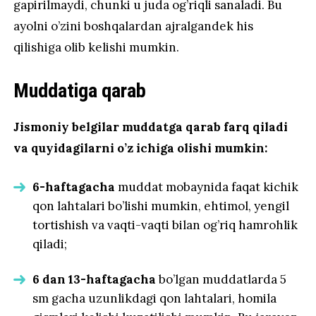
gapirilmaydi, chunki u juda og’riqli sanaladi. Bu
ayolni o’zini boshqalardan ajralgandek his
qilishiga olib kelishi mumkin.
Muddatiga qarab
Jismoniy belgilar muddatga qarab farq qiladi
va quyidagilarni o’z ichiga olishi mumkin:
6-haftagacha
muddat mobaynida faqat kichik
qon lahtalari bo’lishi mumkin, ehtimol, yengil
tortishish va vaqti-vaqti bilan og’riq hamrohlik
qiladi;
6 dan 13-haftagacha
bo’lgan muddatlarda 5
sm gacha uzunlikdagi qon lahtalari, homila