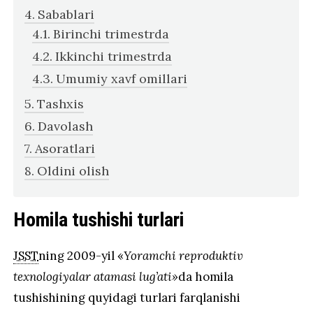
Sabablari
Birinchi trimestrda
Ikkinchi trimestrda
Umumiy xavf omillari
Tashxis
Davolash
Asoratlari
Oldini olish
Homila tushishi turlari
JSST
ning 2009-yil «
Yoramchi reproduktiv
texnologiyalar atamasi lug’ati»
da homila
tushishining quyidagi turlari farqlanishi