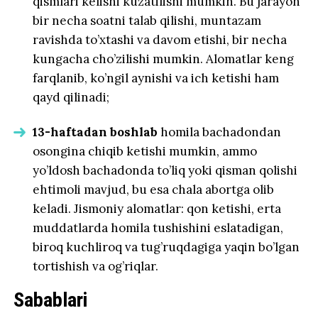
qismlari kelishi kuzatilishi mumkin. Bu jarayon
bir necha soatni talab qilishi, muntazam
ravishda to’xtashi va davom etishi, bir necha
kungacha cho’zilishi mumkin. Alomatlar keng
farqlanib, ko’ngil aynishi va ich ketishi ham
qayd qilinadi;
13-haftadan boshlab
homila bachadondan
osongina chiqib ketishi mumkin, ammo
yo’ldosh bachadonda to’liq yoki qisman qolishi
ehtimoli mavjud, bu esa chala abortga olib
keladi. Jismoniy alomatlar: qon ketishi, erta
muddatlarda homila tushishini eslatadigan,
biroq kuchliroq va tug’ruqdagiga yaqin bo’lgan
tortishish va og’riqlar.
Sabablari