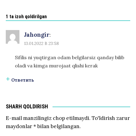
1 ta izoh qoldirilgan
Jahongir
:
13.01.2022 В 23:58
Sifilis ni yuqtirgan odam belgilarsiz qanday bilib
oladi va kimga murojaat qlishi kerak
Ответить
SHARH QOLDIRISH
E-mail manzilingiz chop etilmaydi.
To'ldirish zarur
maydonlar
*
bilan belgilangan.