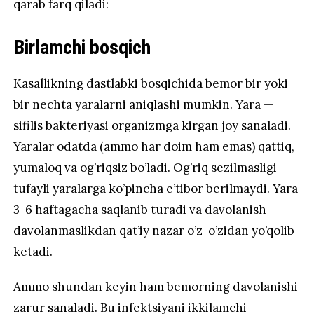
qarab farq qiladi:
Birlamchi bosqich
Kasallikning dastlabki bosqichida bemor bir yoki
bir nechta yaralarni aniqlashi mumkin. Yara —
sifilis bakteriyasi organizmga kirgan joy sanaladi.
Yaralar odatda (ammo har doim ham emas) qattiq,
yumaloq va og’riqsiz bo’ladi. Og’riq sezilmasligi
tufayli yaralarga ko’pincha e’tibor berilmaydi. Yara
3-6 haftagacha saqlanib turadi va davolanish-
davolanmaslikdan qat’iy nazar o’z-o’zidan yo’qolib
ketadi.
Ammo shundan keyin ham bemorning davolanishi
zarur sanaladi. Bu infektsiyani ikkilamchi