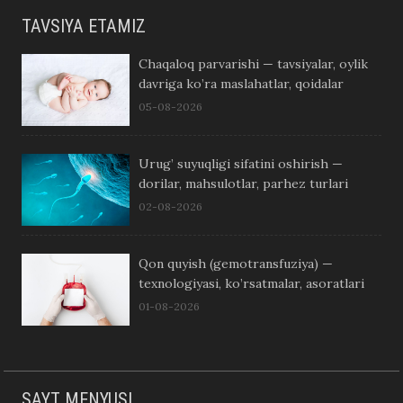
TAVSIYA ETAMIZ
Chaqaloq parvarishi — tavsiyalar, oylik
davriga ko’ra maslahatlar, qoidalar
05-08-2026
Urug’ suyuqligi sifatini oshirish —
dorilar, mahsulotlar, parhez turlari
02-08-2026
Qon quyish (gemotransfuziya) —
texnologiyasi, ko’rsatmalar, asoratlari
01-08-2026
SAYT MENYUSI