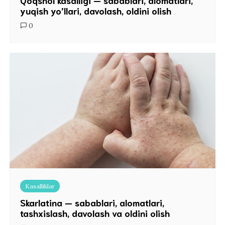
Qoqshol kasalligi — sabablari, alomatlari,
yuqish yo’llari, davolash, oldini olish
0
Kasalliklar
Skarlatina — sabablari, alomatlari,
tashxislash, davolash va oldini olish