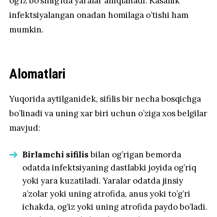
og’iz bo’shlig’ida yaralar aniqlanadi. Kasallik
infektsiyalangan onadan homilaga o’tishi ham
mumkin.
Alomatlari
Yuqorida aytilganidek, sifilis bir necha bosqichga
bo’linadi va uning xar biri uchun o’ziga xos belgilar
mavjud:
Birlamchi sifilis
bilan og’rigan bemorda
odatda infektsiyaning dastlabki joyida og’riq
yoki yara kuzatiladi. Yaralar odatda jinsiy
a’zolar yoki uning atrofida, anus yoki to’g’ri
ichakda, og’iz yoki uning atrofida paydo bo’ladi.