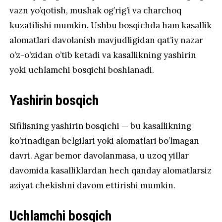
vazn yo’qotish, mushak og’rig’i va charchoq
kuzatilishi mumkin. Ushbu bosqichda ham kasallik
alomatlari davolanish mavjudligidan qat’iy nazar
o’z-o’zidan o’tib ketadi va kasallikning yashirin
yoki uchlamchi bosqichi boshlanadi.
Yashirin bosqich
Sifilisning yashirin bosqichi — bu kasallikning
ko’rinadigan belgilari yoki alomatlari bo’lmagan
davri. Agar bemor davolanmasa, u uzoq yillar
davomida kasalliklardan hech qanday alomatlarsiz
aziyat chekishni davom ettirishi mumkin.
Uchlamchi bosqich