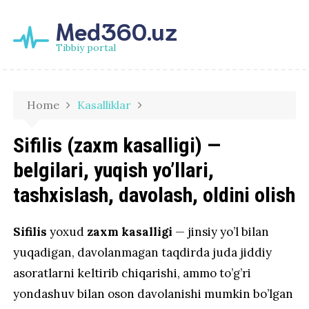
Med360.uz
Tibbiy portal
Home
Kasalliklar
Sifilis (zaxm kasalligi) —
belgilari, yuqish yo’llari,
tashxislash, davolash, oldini olish
Sifilis
yoxud
zaxm kasalligi
— jinsiy yo’l bilan
yuqadigan, davolanmagan taqdirda juda jiddiy
asoratlarni keltirib chiqarishi, ammo to’g’ri
yondashuv bilan oson davolanishi mumkin bo’lgan