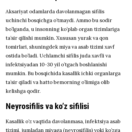
Aksariyat odamlarda davolanmagan sifilis
uchinchi bosqichga o’tmaydi. Ammo bu sodir
bo’lganda, u insonning ko’plab organ tizimlariga
ta’sir qilishi mumkin. Xususan yurak va qon
tomirlari, shuningdek miya va asab tizimi xavf
ostida bo’ladi. Uchlamchi sifilis juda xavfli va
infektsiyadan 10-30 yil o’tgach boshlanishi
mumkin. Bu bosqichida kasallik ichki organlarga
ta’sir qiladi va hatto bemorning o’limiga olib
kelishga qodir.
Neyrosifilis va ko’z sifilisi
Kasallik o’z vaqtida davolanmasa, infektsiya asab
tizimi, jumladan miyaga (neyrosifilis) yoki ko’zga