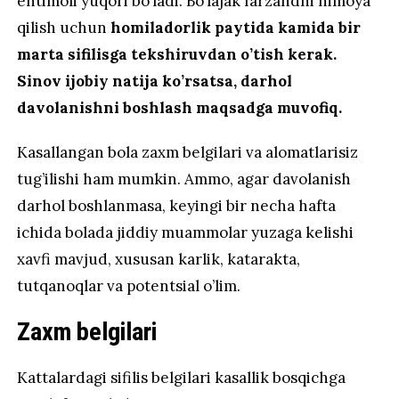
ehtimoli yuqori bo’ladi. Bo’lajak farzandni himoya
qilish uchun
homiladorlik paytida kamida bir
marta sifilisga tekshiruvdan o’tish kerak.
Sinov ijobiy natija ko’rsatsa, darhol
davolanishni boshlash maqsadga muvofiq.
Kasallangan bola zaxm belgilari va alomatlarisiz
tug’ilishi ham mumkin. Ammo, agar davolanish
darhol boshlanmasa, keyingi bir necha hafta
ichida bolada jiddiy muammolar yuzaga kelishi
xavfi mavjud, xususan karlik, katarakta,
tutqanoqlar va potentsial o’lim.
Zaxm belgilari
Kattalardagi sifilis belgilari kasallik bosqichga