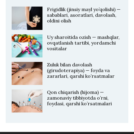
Frigidlik (jinsiy mayl yo’qolishi) —
sabablari, asoratlari, davolash,
oldini olish
Uy sharoitida ozish — mashqlar,
ovqatlanish tartibi, yordamchi
vositalar
Zuluk bilan davolash
(girudoterapiya) — foyda va
zararlari, qarshi ko’rsatmalar
Qon chiqarish (hijoma) —
zamonaviy tibbiyotda o’rni,
foydasi, qarshi ko’rsatmalari