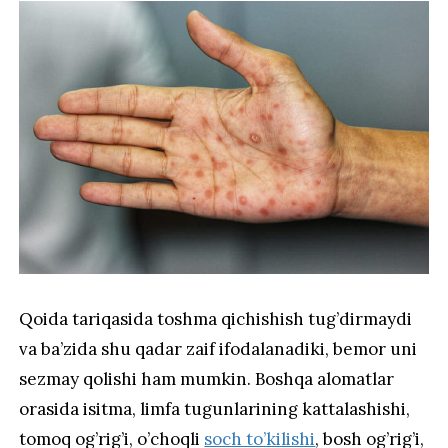
Qoida tariqasida toshma qichishish tug’dirmaydi
va ba’zida shu qadar zaif ifodalanadiki, bemor uni
sezmay qolishi ham mumkin. Boshqa alomatlar
orasida isitma, limfa tugunlarining kattalashishi,
tomoq og’rig’i, o’choqli
soch to’kilishi
, bosh og’rig’i,