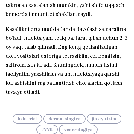
takroran xastalanish mumkin, ya’ni shifo topgach
bemorda immunitet shakllanmaydi.
Kasallikni erta muddatlarida davolash samaraliroq
bo’ladi. Infektsiyani to’liq bartaraf qilish uchun 2-3
oy vaqt talab qilinadi. Eng keng qo’llaniladigan
dori vositalari qatoriga tetrasiklin, eritromitsin,
azitromitsin kiradi. Shuningdek, immun tizimi
faoliyatini yaxshilash va uni infektsiyaga qarshi
kurashishini rag’batlantirish choralarini qo’llash
tavsiya etiladi.
bakterial
dermatologiya
jinsiy tizim
JYYK
venerologiya