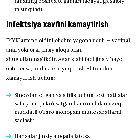
tananing boshqa organlari faoliyatiga salbiy
ta’sir qiladi.
Infektsiya xavfini kamaytirish
JYYKlarning oldini olishni yagona usuli — vaginal,
anal yoki oral jinsiy aloqa bilan
shug’ullanmaslikdir. Agar kishi faol jinsiy hayot
olib borsa, unda zaxm yuqtirish ehtimolini
kamaytirish uchun:
Sinovdan o’tgan va sifilis uchun test natijalari
salbiy natija ko’rsatgan hamroh bilan uzoq
muddatli o’zaro monogam munosabatlarni
saqlash;
Har safar jinsiy aloqada lateks