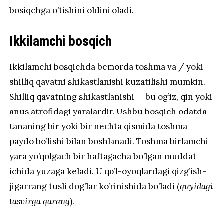
bosiqchga o’tishini oldini oladi.
Ikkilamchi bosqich
Ikkilamchi bosqichda bemorda toshma va / yoki
shilliq qavatni shikastlanishi kuzatilishi mumkin.
Shilliq qavatning shikastlanishi — bu og’iz, qin yoki
anus atrofidagi yaralardir. Ushbu bosqich odatda
tananing bir yoki bir nechta qismida toshma
paydo bo’lishi bilan boshlanadi. Toshma birlamchi
yara yo’qolgach bir haftagacha bo’lgan muddat
ichida yuzaga keladi. U qo’l-oyoqlardagi qizg’ish-
jigarrang tusli dog’lar ko’rinishida bo’ladi (
quyidagi
tasvirga qarang
).