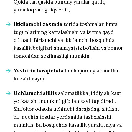
Qoida tariqasida bunday yaralar qattiq,
yumaloq va og’riqsizdir;
Ikkilamchi zaxmda
terida toshmalar, limfa
tugunlarining kattalashishi va isitma qayd
qilinadi. Birlamchi va ikkilamchi bosqichda
kasallik belgilari ahamiyatsiz bo’lishi va bemor
tomonidan sezilmasligi mumkin.
Yashirin bosqichda
hech qanday alomatlar
kuzatilmaydi.
Uchlamchi sifilis
salomatlikka jiddiy shikast
yetkazishi mumkinligi bilan xavf tug’diradi.
Shifokor odatda uchinchi darajadagi sifilisni
bir nechta testlar yordamida tashxislashi
mumkin. Bu bosqichda kasallik yurak, miya va