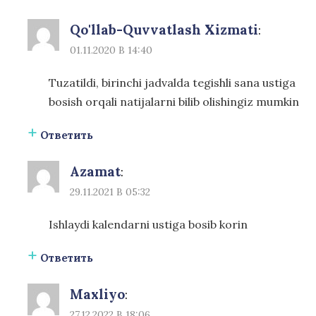
Qo'llab-Quvvatlash Xizmati
:
01.11.2020 В 14:40
Tuzatildi, birinchi jadvalda tegishli sana ustiga
bosish orqali natijalarni bilib olishingiz mumkin
Ответить
Azamat
:
29.11.2021 В 05:32
Ishlaydi kalendarni ustiga bosib korin
Ответить
Maxliyo
:
27.12.2022 В 18:06