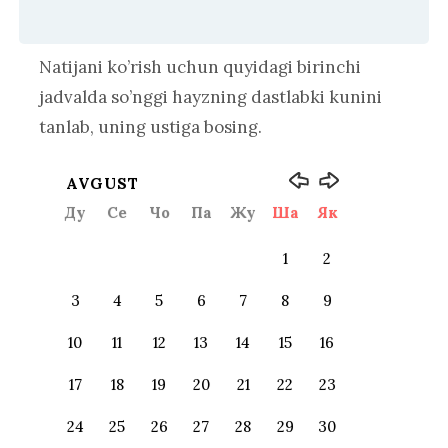
Natijani ko’rish uchun quyidagi birinchi
jadvalda so’nggi hayzning dastlabki kunini
tanlab, uning ustiga bosing.
AVGUST
Ду
Се
Чо
Па
Жу
Ша
Як
1
2
3
4
5
6
7
8
9
10
11
12
13
14
15
16
17
18
19
20
21
22
23
24
25
26
27
28
29
30