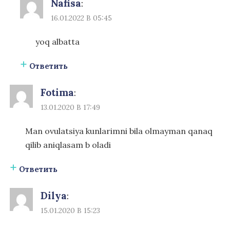
Nafisa
:
16.01.2022 В 05:45
yoq albatta
Ответить
Fotima
:
13.01.2020 В 17:49
Man ovulatsiya kunlarimni bila olmayman qanaq
qilib aniqlasam b oladi
Ответить
Dilya
:
15.01.2020 В 15:23