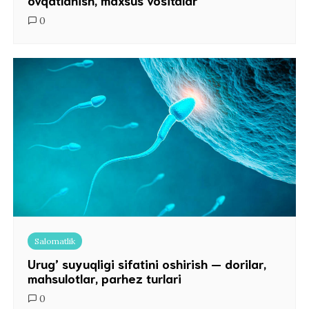
ovqatlanish, maxsus vositalar
0
Salomatlik
Urug’ suyuqligi sifatini oshirish — dorilar,
mahsulotlar, parhez turlari
0