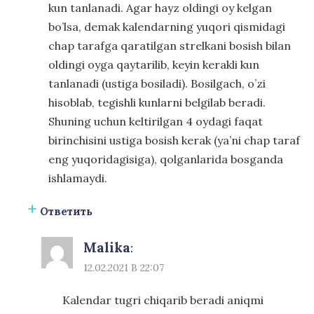
kun tanlanadi. Agar hayz oldingi oy kelgan
bo’lsa, demak kalendarning yuqori qismidagi
chap tarafga qaratilgan strelkani bosish bilan
oldingi oyga qaytarilib, keyin kerakli kun
tanlanadi (ustiga bosiladi). Bosilgach, o’zi
hisoblab, tegishli kunlarni belgilab beradi.
Shuning uchun keltirilgan 4 oydagi faqat
birinchisini ustiga bosish kerak (ya’ni chap taraf
eng yuqoridagisiga), qolganlarida bosganda
ishlamaydi.
Ответить
Malika
:
12.02.2021 В 22:07
Kalendar tugri chiqarib beradi aniqmi