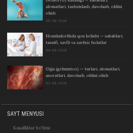
Gemorroy kasalligi — sabablari,
alomatlari, tashxislash, davolash, oldini
olish
05-08-2026
Homiladorlikda qon kelishi — sabablari,
tasnifi, xavfli va xavfsiz holatlar
04-08-2026
Gijja (gelmintoz) — turlari, alomatlari,
asoratlari, davolash, oldini olish
02-08-2026
SAYT MENYUSI
Kasalliklar bo'limi