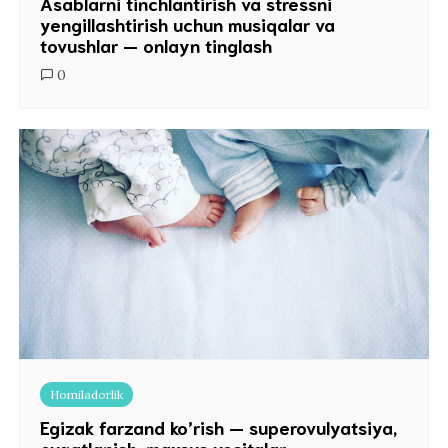
Asablarni tinchlantirish va stressni
yengillashtirish uchun musiqalar va
tovushlar — onlayn tinglash
0
Homiladorlik
Egizak farzand ko’rish — superovulyatsiya,