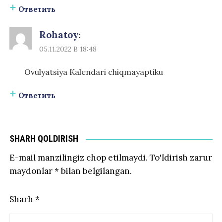
Ответить
Rohatoy
:
05.11.2022 В 18:48
Ovulyatsiya Kalendari chiqmayaptiku
Ответить
SHARH QOLDIRISH
E-mail manzilingiz chop etilmaydi.
To'ldirish zarur
maydonlar
*
bilan belgilangan.
Sharh
*