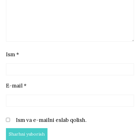
Ism
*
E-mail
*
Ism va e-mailni eslab qolish.