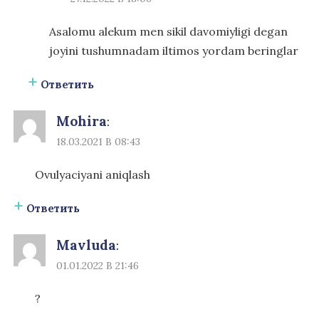
Asalomu alekum men sikil davomiyligi degan
joyini tushumnadam iltimos yordam beringlar
Ответить
Mohira
:
18.03.2021 В 08:43
Ovulyaciyani aniqlash
Ответить
Mavluda
:
01.01.2022 В 21:46
?