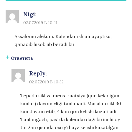
Nigi
:
02.07.2019 В 10:21
Assalomu alekum. Kalendar ishlamayaptiku,
qanaqib hisoblab beradi bu
Ответить
Reply
:
02.07.2019 В 10:32
Tepada sikl va menstruatsiya (qon keladigan
kunlar) davomiyligi tanlanadi. Masalan sikl 30
kun davom etib, 4 kun qon kelishi kuzatiladi.
Tanlangach, pastda kalendardagi birinchi oy
turgan qismda oxirgi hayz kelishi kuzatilgan