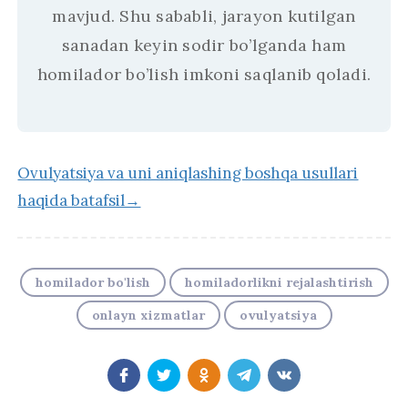
mavjud. Shu sababli, jarayon kutilgan
sanadan keyin sodir bo’lganda ham
homilador bo’lish imkoni saqlanib qoladi.
Ovulyatsiya va uni aniqlashing boshqa usullari
haqida batafsil→
homilador bo'lish
homiladorlikni rejalashtirish
onlayn xizmatlar
ovulyatsiya