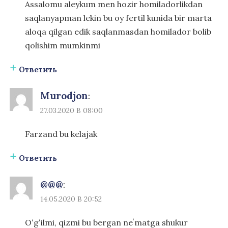
Assalomu aleykum men hozir homiladorlikdan
saqlanyapman lekin bu oy fertil kunida bir marta
aloqa qilgan edik saqlanmasdan homilador bolib
qolishim mumkinmi
Ответить
Murodjon
:
27.03.2020 В 08:00
Farzand bu kelajak
Ответить
@@@
:
14.05.2020 В 20:52
Oʻgʻilmi, qizmi bu bergan neʼmatga shukur