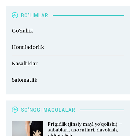
BO’LIMLAR
Go'zallik
Homiladorlik
Kasalliklar
Salomatlik
SO’NGGI MAQOLALAR
Frigidlik (jinsiy mayl yo’qolishi) —
sabablari, asoratlari, davolash,
oldini olish