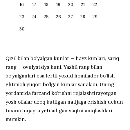
16
17
18
19
20
21
22
23
24
25
26
27
28
29
30
Qizil bilan bo’yalgan kunlar — hayz kunlari, sariq
rang — ovulyatsiya kuni. Yashil rang bilan
bo’yalganlari esa fertil yoxud homilador bo’lish
ehtimoli yuqori bo’lgan kunlar sanaladi. Uning
yordamida farzand ko’rishni rejalashtirayotgan
yosh oilalar uzoq kutilgan natijaga erishish uchun
tuxum hujayra yetiladigan vaqtni aniqlashlari
mumkin.