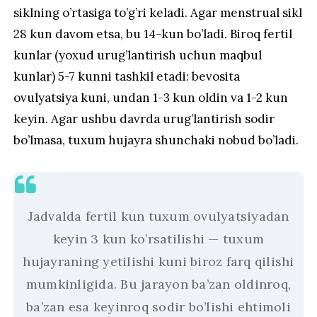
siklning o’rtasiga to’g’ri keladi. Agar menstrual sikl
28 kun davom etsa, bu 14-kun bo’ladi. Biroq fertil
kunlar (yoxud urug’lantirish uchun maqbul
kunlar) 5-7 kunni tashkil etadi: bevosita
ovulyatsiya kuni, undan 1-3 kun oldin va 1-2 kun
keyin. Agar ushbu davrda urug’lantirish sodir
bo’lmasa, tuxum hujayra shunchaki nobud bo’ladi.
Jadvalda fertil kun tuxum ovulyatsiyadan
keyin 3 kun ko’rsatilishi — tuxum
hujayraning yetilishi kuni biroz farq qilishi
mumkinligida. Bu jarayon ba’zan oldinroq,
ba’zan esa keyinroq sodir bo’lishi ehtimoli