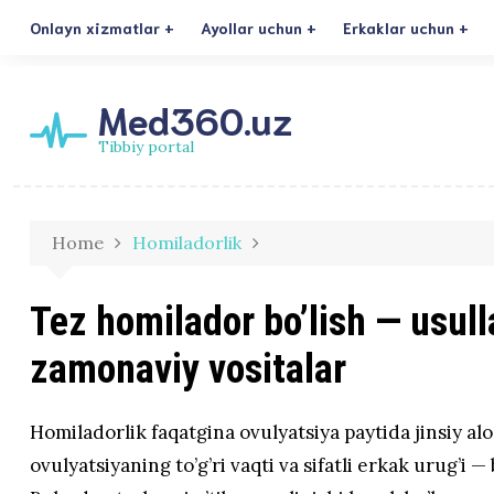
Onlayn xizmatlar
Ayollar uchun
Erkaklar uchun
Med360.uz
Tibbiy portal
Home
Homiladorlik
Tez homilador bo’lish — usulla
zamonaviy vositalar
Homiladorlik faqatgina ovulyatsiya paytida jinsiy al
ovulyatsiyaning to’g’ri vaqti va sifatli erkak urug’i 