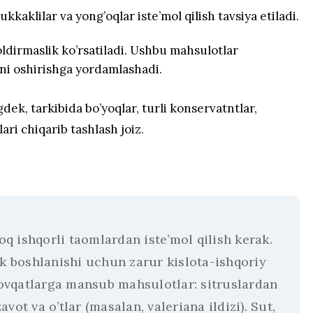
kaklilar va yong’oqlar iste’mol qilish tavsiya etiladi.
qoldirmaslik ko’rsatiladi. Ushbu mahsulotlar
ini oshirishga yordamlashadi.
ek, tarkibida bo’yoqlar, turli konservatntlar,
ri chiqarib tashlash joiz.
q ishqorli taomlardan iste’mol qilish kerak.
k boshlanishi uchun zarur kislota-ishqoriy
-ovqatlarga mansub mahsulotlar: sitruslardan
vot va o’tlar (masalan, valeriana ildizi). Sut,