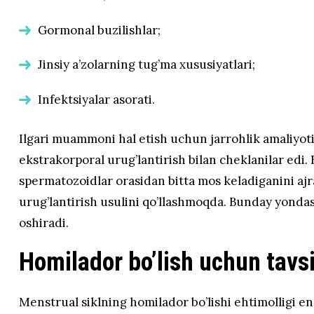
Gormonal buzilishlar;
Jinsiy a’zolarning tug’ma xususiyatlari;
Infektsiyalar asorati.
Ilgari muammoni hal etish uchun jarrohlik amaliyoti,
ekstrakorporal urug’lantirish bilan cheklanilar edi
spermatozoidlar orasidan bitta mos keladiganini aj
urug’lantirish usulini qo’llashmoqda. Bunday yonda
oshiradi.
Homilador bo’lish uchun tavs
Menstrual siklning homilador bo’lishi ehtimolligi eng