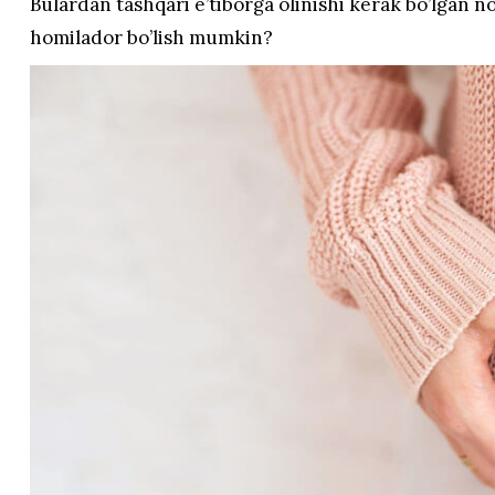
Bulardan tashqari e’tiborga olinishi kerak bo’lgan no
homilador bo’lish mumkin?