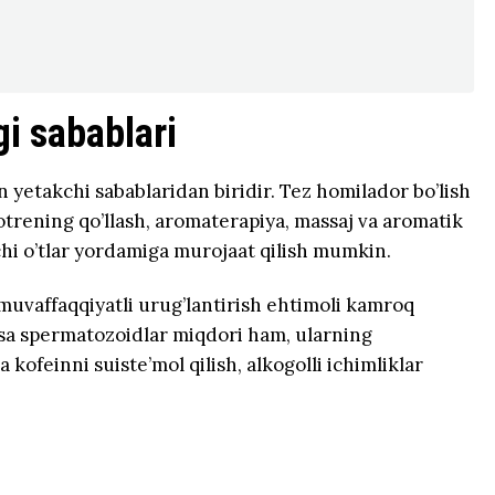
gi sabablari
 yetakchi sabablaridan biridir. Tez homilador bo’lish
otrening qo’llash, aromaterapiya, massaj va aromatik
chi o’tlar yordamiga murojaat qilish mumkin.
muvaffaqqiyatli urug’lantirish ehtimoli kamroq
esa spermatozoidlar miqdori ham, ularning
 kofeinni suiste’mol qilish, alkogolli ichimliklar