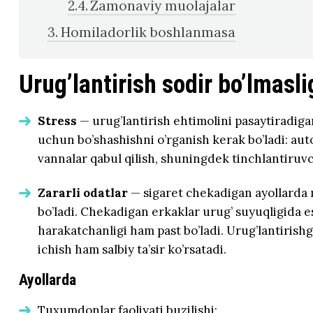
Zamonaviy muolajalar
Homiladorlik boshlanmasa
Urug’lantirish sodir bo’lmasli
Stress
— urug’lantirish ehtimolini pasaytiradigan
uchun bo’shashishni o’rganish kerak bo’ladi: aut
vannalar qabul qilish, shuningdek tinchlantiruv
Zararli odatlar
— sigaret chekadigan ayollarda 
bo’ladi. Chekadigan erkaklar urug’ suyuqligida 
harakatchanligi ham past bo’ladi. Urug’lantirishga
ichish ham salbiy ta’sir ko’rsatadi.
Ayollarda
Tuxumdonlar faoliyati buzilishi;