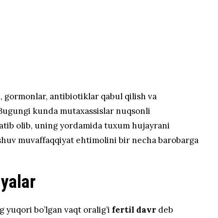
 gormonlar, antibiotiklar qabul qilish va
. Bugungi kunda mutaxassislar nuqsonli
ratib olib, uning yordamida tuxum hujayrani
shuv muvaffaqqiyat ehtimolini bir necha barobarga
iyalar
 yuqori bo’lgan vaqt oralig’i
fertil davr
deb