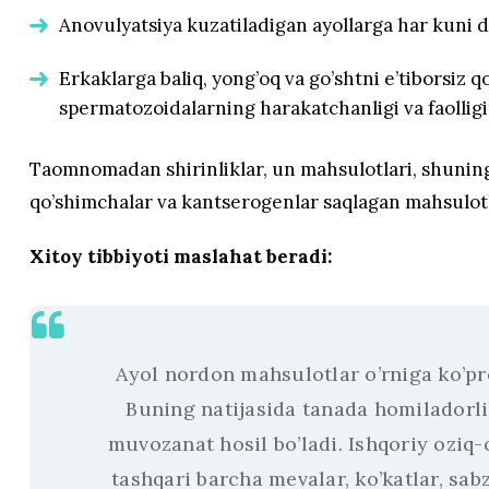
Anovulyatsiya kuzatiladigan ayollarga har kuni duk
Erkaklarga baliq, yong’oq va go’shtni e’tiborsiz 
spermatozoidalarning harakatchanligi va faollig
Taomnomadan shirinliklar, un mahsulotlari, shuningd
qo’shimchalar va kantserogenlar saqlagan mahsulotla
Xitoy tibbiyoti maslahat beradi:
Ayol nordon mahsulotlar o’rniga ko’pro
Buning natijasida tanada homiladorli
muvozanat hosil bo’ladi. Ishqoriy oziq
tashqari barcha mevalar, ko’katlar, sabza