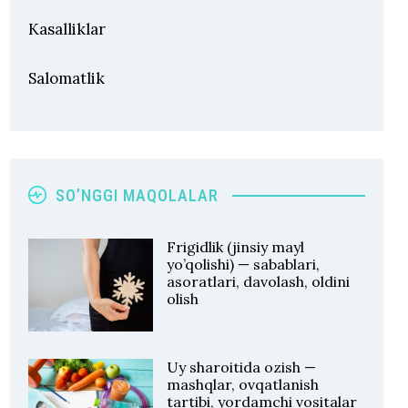
Kasalliklar
Salomatlik
SO’NGGI MAQOLALAR
Frigidlik (jinsiy mayl
yo’qolishi) — sabablari,
asoratlari, davolash, oldini
olish
Uy sharoitida ozish —
mashqlar, ovqatlanish
tartibi, yordamchi vositalar