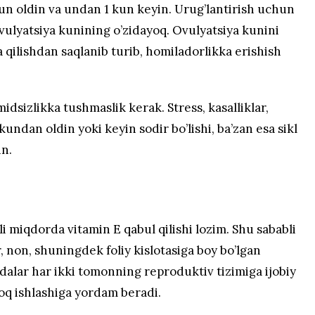
un oldin va undan 1 kun keyin. Urug’lantirish uchun
ovulyatsiya kunining o’zidayoq. Ovulyatsiya kunini
qa qilishdan saqlanib turib, homiladorlikka erishish
idsizlikka tushmaslik kerak. Stress, kasalliklar,
undan oldin yoki keyin sodir bo’lishi, ba’zan esa sikl
n.
 miqdorda vitamin E qabul qilishi lozim. Shu sababli
, non, shuningdek foliy kislotasiga boy bo’lgan
dalar har ikki tomonning reproduktiv tizimiga ijobiy
roq ishlashiga yordam beradi.