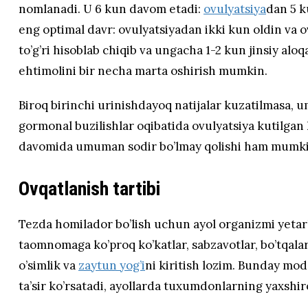
nomlanadi. U 6 kun davom etadi:
ovulyatsiya
dan 5 k
eng optimal davr: ovulyatsiyadan ikki kun oldin va 
to’g’ri hisoblab chiqib va ungacha 1-2 kun jinsiy alo
ehtimolini bir necha marta oshirish mumkin.
Biroq birinchi urinishdayoq natijalar kuzatilmasa, um
gormonal buzilishlar oqibatida ovulyatsiya kutilgan k
davomida umuman sodir bo’lmay qolishi ham mumki
Ovqatlanish tartibi
Tezda homilador bo’lish uchun ayol organizmi yetarli
taomnomaga ko’proq ko’katlar, sabzavotlar, bo’tqalar
o’simlik va
zaytun yog’i
ni kiritish lozim. Bunday mod
ta’sir ko’rsatadi, ayollarda tuxumdonlarning yaxshi