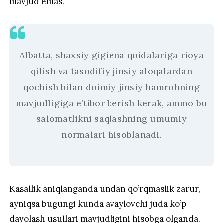
mavjud emas.
Albatta, shaxsiy gigiena qoidalariga rioya
qilish va tasodifiy jinsiy aloqalardan
qochish bilan doimiy jinsiy hamrohning
mavjudligiga e’tibor berish kerak, ammo bu
salomatlikni saqlashning umumiy
normalari hisoblanadi.
Kasallik aniqlanganda undan qo’rqmaslik zarur,
ayniqsa bugungi kunda avaylovchi juda ko’p
davolash usullari mavjudligini hisobga olganda.