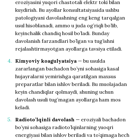
eroziyasini yuqori chastotali elektr toki bilan
kuydirish. Bu ayollar konsultatsiyasida ushbu
patologiyani davolashning eng keng tarqalgan
usul hisoblanadi, ammo u juda og’riqli bo’lib,
keyinchalik chandiq hosil bo’ladi. Bunday
davolanish farzandlari bo’lgan va tug’ishni
rejalashtirmayotgan ayollarga tavsiya etiladi.
Kimyoviy koagulyatsiya
— bu usulda
zararlangan bachadon bo’yni sohasiga kasal
hujayralarni yemirishga qaratilgan maxsus
preparatlar bilan ishlov beriladi. Bu muolajadan
keyin chandiqlar qolmaydi, shuning uchun
davolash usuli tug’magan ayollarga ham mos
keladi.
Radioto’lqinli davolash
— eroziyali bachadon
bo’yni sohasiga radioto’lqinlarning yuoqri
energiyasi bilan ishlov beriladi va to’qimaga hech