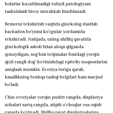
holatlar kuzatilmasligi tufayli patologiyani
tashxislash biroz murakkab hisoblanadi.
Bemorni tekshirish vaqtida ginekolog dastlab
bachadon bo’ynini ko’zgular yordamida
tekshiradi. Natijada, uning shilliq qavatida
ginekologik asbob bilan aloqa qilganda
qonaydigan, sog’lom to’qimalar fonidagi yorqin
qizil rangli dog’ ko’rinishdagi epiteliy nuqsonlarini
aniqlash mumkin. Eroziya turiga qarab,
kasallikning boshqa tashqi belgilari ham mavjud
bo’ladi.
Chin eroziyalar yorqin pushti rangda, displaziya
sohalari sariq rangda,
atipik
oʻchoqlar esa oqish
rangda koʻrinadi. Shilliq qavat displaziyalariga