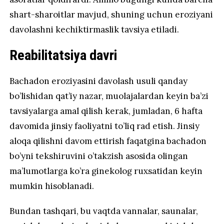
shart-sharoitlar mavjud, shuning uchun eroziyani
davolashni kechiktirmaslik tavsiya etiladi.
Reabilitatsiya davri
Bachadon eroziyasini davolash usuli qanday
bo’lishidan qat’iy nazar, muolajalardan keyin ba’zi
tavsiyalarga amal qilish kerak, jumladan, 6 hafta
davomida jinsiy faoliyatni to’liq rad etish. Jinsiy
aloqa qilishni davom ettirish faqatgina bachadon
bo’yni tekshiruvini o’takzish asosida olingan
ma’lumotlarga ko’ra ginekolog ruxsatidan keyin
mumkin hisoblanadi.
Bundan tashqari, bu vaqtda vannalar, saunalar,