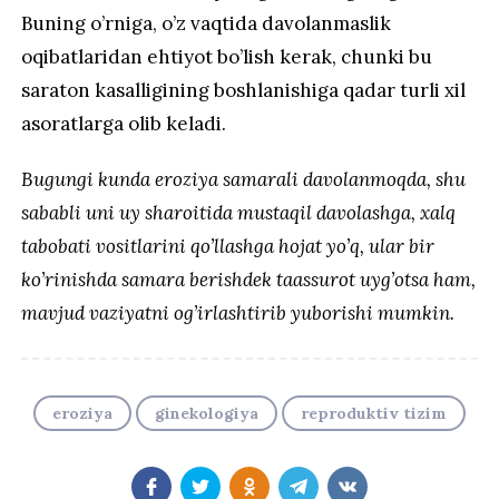
Buning o’rniga, o’z vaqtida davolanmaslik
oqibatlaridan ehtiyot bo’lish kerak, chunki bu
saraton kasalligining boshlanishiga qadar turli xil
asoratlarga olib keladi.
Bugungi kunda eroziya samarali davolanmoqda, shu
sababli uni uy sharoitida mustaqil davolashga, xalq
tabobati vositlarini qo’llashga hojat yo’q, ular bir
ko’rinishda samara berishdek taassurot uyg’otsa ham,
mavjud vaziyatni og’irlashtirib yuborishi mumkin.
eroziya
ginekologiya
reproduktiv tizim