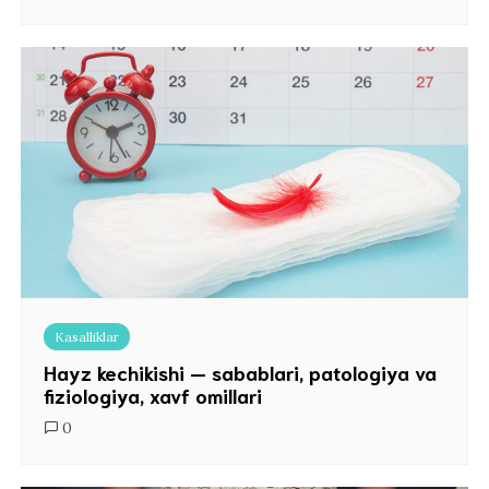
Kasalliklar
Hayz kechikishi — sabablari, patologiya va
fiziologiya, xavf omillari
0