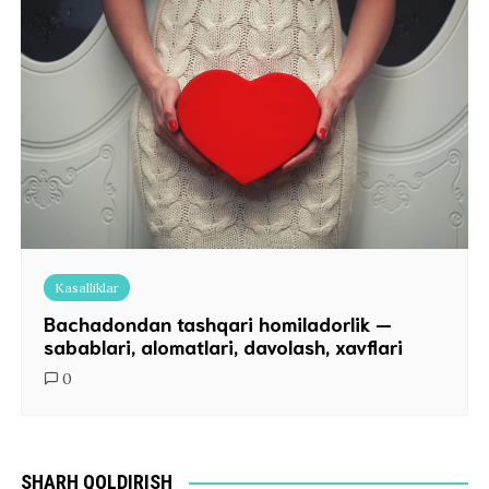
Kasalliklar
Bachadondan tashqari homiladorlik —
sabablari, alomatlari, davolash, xavflari
0
SHARH QOLDIRISH