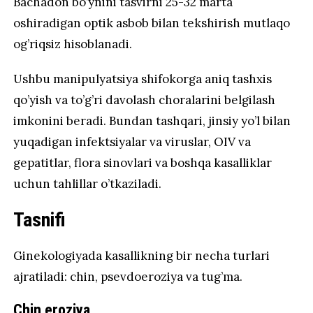
Bachadon bo’ynini tasvirni 25-32 marta
oshiradigan optik asbob bilan tekshirish mutlaqo
og’riqsiz hisoblanadi.
Ushbu manipulyatsiya shifokorga aniq tashxis
qo’yish va to’g’ri davolash choralarini belgilash
imkonini beradi. Bundan tashqari, jinsiy yo’l bilan
yuqadigan infektsiyalar va viruslar, OIV va
gepatitlar, flora sinovlari va boshqa kasalliklar
uchun tahlillar o’tkaziladi.
Tasnifi
Ginekologiyada kasallikning bir necha turlari
ajratiladi: chin, psevdoeroziya va tug’ma.
Chin eroziya