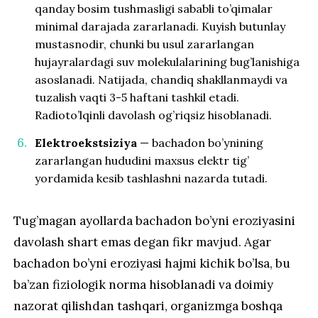
qanday bosim tushmasligi sababli to’qimalar
minimal darajada zararlanadi. Kuyish butunlay
mustasnodir, chunki bu usul zararlangan
hujayralardagi suv molekulalarining bug’lanishiga
asoslanadi. Natijada, chandiq shakllanmaydi va
tuzalish vaqti 3-5 haftani tashkil etadi.
Radioto’lqinli davolash og’riqsiz hisoblanadi.
Elektroekstsiziya
— bachadon bo’ynining
zararlangan hududini maxsus elektr tig’
yordamida kesib tashlashni nazarda tutadi.
Tug’magan ayollarda bachadon bo’yni eroziyasini
davolash shart emas degan fikr mavjud. Agar
bachadon bo’yni eroziyasi hajmi kichik bo’lsa, bu
ba’zan fiziologik norma hisoblanadi va doimiy
nazorat qilishdan tashqari, organizmga boshqa