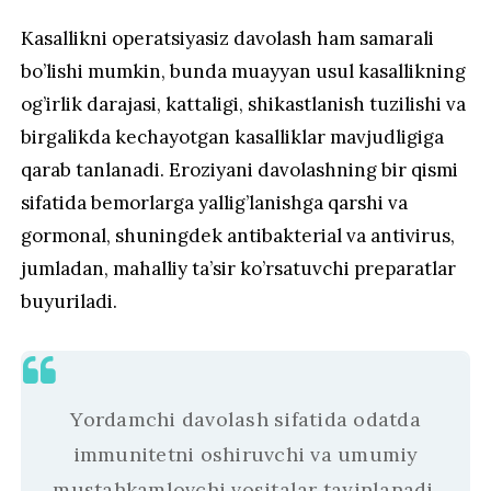
Kasallikni operatsiyasiz davolash ham samarali
bo’lishi mumkin, bunda muayyan usul kasallikning
og’irlik darajasi, kattaligi, shikastlanish tuzilishi va
birgalikda kechayotgan kasalliklar mavjudligiga
qarab tanlanadi. Eroziyani davolashning bir qismi
sifatida bemorlarga yallig’lanishga qarshi va
gormonal, shuningdek antibakterial va antivirus,
jumladan, mahalliy ta’sir ko’rsatuvchi preparatlar
buyuriladi.
Yordamchi davolash sifatida odatda
immunitetni oshiruvchi va umumiy
mustahkamlovchi vositalar tayinlanadi.