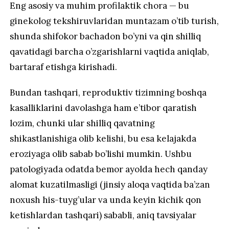
Eng asosiy va muhim profilaktik chora — bu
ginekolog tekshiruvlaridan muntazam o’tib turish,
shunda shifokor bachadon bo’yni va qin shilliq
qavatidagi barcha o’zgarishlarni vaqtida aniqlab,
bartaraf etishga kirishadi.
Bundan tashqari, reproduktiv tizimning boshqa
kasalliklarini davolashga ham e’tibor qaratish
lozim, chunki ular shilliq qavatning
shikastlanishiga olib kelishi, bu esa kelajakda
eroziyaga olib sabab bo’lishi mumkin. Ushbu
patologiyada odatda bemor ayolda hech qanday
alomat kuzatilmasligi (jinsiy aloqa vaqtida ba’zan
noxush his-tuyg’ular va unda keyin kichik qon
ketishlardan tashqari) sababli, aniq tavsiyalar