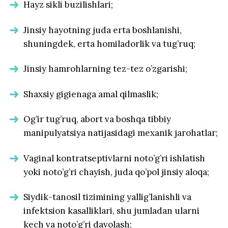
Hayz sikli buzilishlari;
Jinsiy hayotning juda erta boshlanishi,
shuningdek, erta homiladorlik va tug’ruq;
Jinsiy hamrohlarning tez-tez o’zgarishi;
Shaxsiy gigienaga amal qilmaslik;
Og’ir tug’ruq, abort va boshqa tibbiy
manipulyatsiya natijasidagi mexanik jarohatlar;
Vaginal kontratseptivlarni noto’g’ri ishlatish
yoki noto’g’ri chayish, juda qo’pol jinsiy aloqa;
Siydik-tanosil tizimining yallig’lanishli va
infektsion kasalliklari, shu jumladan ularni
kech va noto’g’ri davolash;