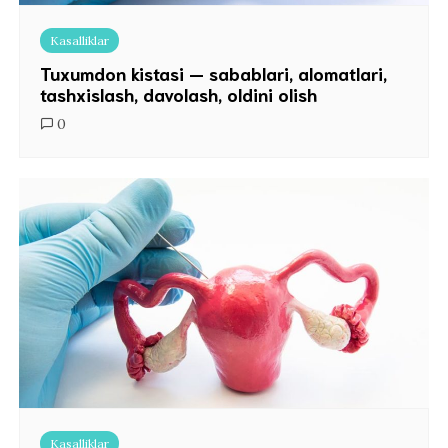
Kasalliklar
Tuxumdon kistasi — sabablari, alomatlari,
tashxislash, davolash, oldini olish
0
Kasalliklar