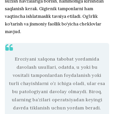
suzish havzalariga borish, hammomga kirishdan
saqlanish kerak. Gigienik tamponlarni ham
vaqtincha ishlatmaslik tavsiya etiladi. Og’irlik
ko’tarish va jismoniy faollik bo’yicha cheklovlar
mavjud.
Eroziyani xalqona tabobat yordamida
davolash usullari, odatda, u yoki bu
vositali tamponlardan foydalanish yoki
turli chayishlarni o’z ichiga oladi, ular esa
bu patologiyani davolay olmaydi. Biroq,
ularning ba’zilari operatsiyadan keyingi
davrda tiklanish uchun yordam beradi.