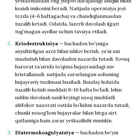
yetkazmasdan eng yuqori darajadagi aniqlik bilan
kesish imkonini beradi. Natijada operatsiya joyi
tezda (4-6 haftagacha) va chandiqlanmasdan
tuzalib ketadi. Odatda, lazerli davolash ilgari
tug’magan ayollar uchun tavsiya etiladi.
Kriodestruktsiya
— bachadon bo’yniga
suyultirilgan azot bilan ishlov berish, ya’ni uni
muzlatish bilan davolashni nazarda tutadi. Sovuq
harorat ta’sirida to’qima hujayrasidagi suv
kristallanadi, natijada zararlangan sohaning
hujayraviy tuzilmasi buziladi. Bunday holatda
tuzalib ketish muddati 8-10 hafta bo’ladi, lekin
ushbu davolash usuli keyingi uzoq muddatli
shifokor nazorati ostida bo’lishni nazarda tutadi,
chunki nosog’lom hujayralar bilan birga sirt
qatlamiga ham zarar yetkazilishi mumkin.
Diatermokoagulyatsiya
— bachadon bo’yni