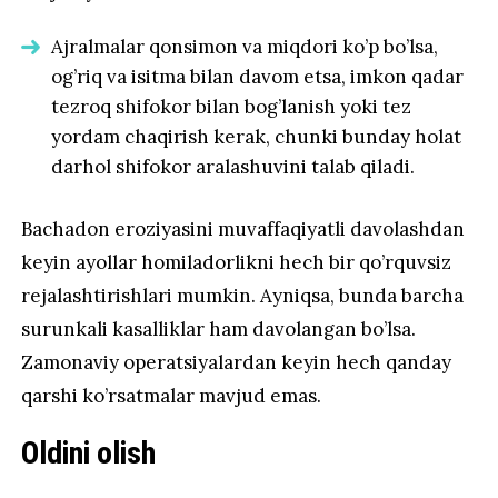
Ajralmalar qonsimon va miqdori ko’p bo’lsa,
og’riq va isitma bilan davom etsa, imkon qadar
tezroq shifokor bilan bog’lanish yoki tez
yordam chaqirish kerak, chunki bunday holat
darhol shifokor aralashuvini talab qiladi.
Bachadon eroziyasini muvaffaqiyatli davolashdan
keyin ayollar homiladorlikni hech bir qo’rquvsiz
rejalashtirishlari mumkin. Ayniqsa, bunda barcha
surunkali kasalliklar ham davolangan bo’lsa.
Zamonaviy operatsiyalardan keyin hech qanday
qarshi ko’rsatmalar mavjud emas.
Oldini olish