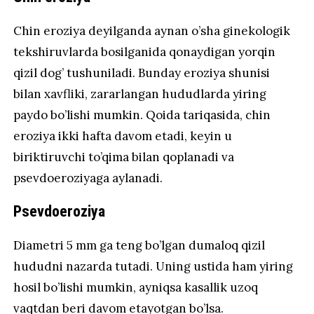
Chin eroziya deyilganda aynan o’sha ginekologik
tekshiruvlarda bosilganida qonaydigan yorqin
qizil dog’ tushuniladi. Bunday eroziya shunisi
bilan xavfliki, zararlangan hududlarda yiring
paydo bo’lishi mumkin. Qoida tariqasida, chin
eroziya ikki hafta davom etadi, keyin u
biriktiruvchi to’qima bilan qoplanadi va
psevdoeroziyaga aylanadi.
Psevdoeroziya
Diametri 5 mm ga teng bo’lgan dumaloq qizil
hududni nazarda tutadi. Uning ustida ham yiring
hosil bo’lishi mumkin, ayniqsa kasallik uzoq
vaqtdan beri davom etayotgan bo’lsa.