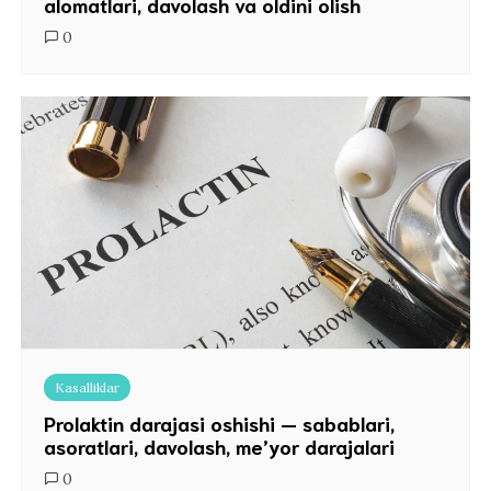
alomatlari, davolash va oldini olish
0
Kasalliklar
Prolaktin darajasi oshishi — sabablari,
asoratlari, davolash, me’yor darajalari
0