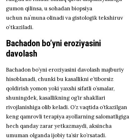
gumon qilinsa, u sohadan biopsiya
uchun
naʼmuna
olinadi va gistologik tekshiruv
oʻtkaziladi.
Bachadon bo’yni eroziyasini
davolash
Bachadon bo’yni eroziyasini davolash majburiy
hisoblanadi, chunki bu kasallikni e’tiborsiz
qoldirish yomon yoki yaxshi sifatli o’smalar,
shuningdek, kasallikning og’ir shakllari
rivojlanishiga olib keladi. O’z vaqtida o’tkazilgan
keng qamrovli terapiya ayollarning salomatligiga
hech qanday zarar yetkazmaydi, aksincha
umuman olganda ijobiy ta’sir ko’rsatadi.