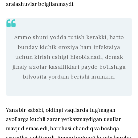
aralashuvlar belgilanmaydi.
Ammo shuni yodda tutish kerakki, hatto
bunday kichik eroziya ham infektsiya
uchun kirish eshigi hisoblanadi, demak
jinsiy a’zolar kasalliklari paydo bo’lishiga
bilvosita yordam berishi mumkin.
Yana bir sababi, oldingi vaqtlarda tug’magan
ayollarga kuchli zarar yetkazmaydigan usullar
mavjud emas edi, barchasi chandiq va boshqa
asoratlar qoldirardi. Ammo bugungi kunda barcha