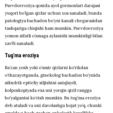
Psevdoeroziya qonida ayol gormonlari darajasi
yuqori bo’lgan qizlar uchun xos sanaladi, bunda
patologiya bachadon bo’yni kanali chegarasidan
tashqariga chiqishi ham mumkin. Psevdoeroziya
yomon sifatli o’smaga aylanishi mumkinligi bilan
xavfli sanaladi.
Tug’ma eroziya
Ba’zan yosh yoki o’smir qizlarni ko’rikdan
o’tkazayotganda, ginekolog bachadon bo’ynida
silindrik epiteliy siljishini aniqlaydi,
kolposkopiyada esa uni yorqin qizil rangga
bo’yalganini ko’rish mumkin. Bu tug’ma eroziya
deb ataladi va uni davolashga hojat yo’q, chunki
amalda u hech qachon onkologik kasallikka