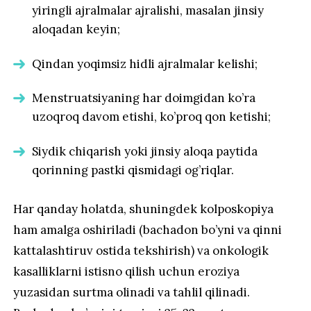
yiringli ajralmalar ajralishi, masalan jinsiy
aloqadan keyin;
Qindan yoqimsiz hidli ajralmalar kelishi;
Menstruatsiyaning har doimgidan ko’ra
uzoqroq davom etishi, ko’proq qon ketishi;
Siydik chiqarish yoki jinsiy aloqa paytida
qorinning pastki qismidagi og’riqlar.
Har qanday holatda, shuningdek kolposkopiya
ham amalga oshiriladi (bachadon bo’yni va qinni
kattalashtiruv ostida tekshirish) va onkologik
kasalliklarni istisno qilish uchun eroziya
yuzasidan surtma olinadi va tahlil qilinadi.