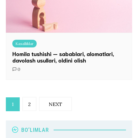
Kasalliklar
Homila tushishi — sabablari, alomatlari,
davolash usullari, oldini olish
0
Posts
1
2
NEXT
pagination
BO’LIMLAR