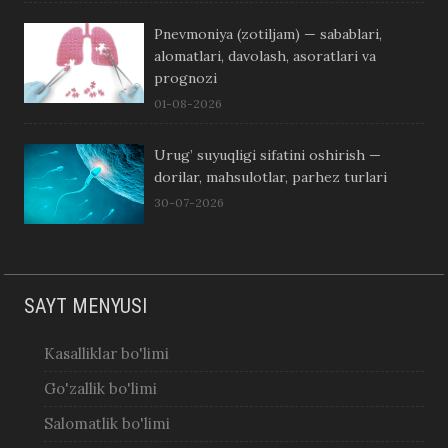
Pnevmoniya (zotiljam) — sabablari,
alomatlari, davolash, asoratlari va
prognozi
01-08-2026
Urug’ suyuqligi sifatini oshirish —
dorilar, mahsulotlar, parhez turlari
30-07-2026
SAYT MENYUSI
Kasalliklar bo'limi
Go'zallik bo'limi
Salomatlik bo'limi