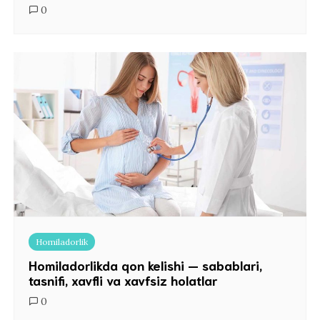
0
Homiladorlik
Homiladorlikda qon kelishi — sabablari,
tasnifi, xavfli va xavfsiz holatlar
0