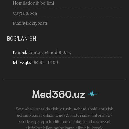
Homiladorlik bo'limi
Qayta aloqa
Maxfiylik siyosati
BOG'LANISH
E-mail:
contact@med360.uz
Ish vaqti:
08:30 - 18:00
Med360.uz
Sayt aholi orasida tibbiy tushunchani shakllantirish
uchun xizmat qiladi. Undagi materiallar informativ
xarakterga ega bo'lib, har qanday amal dastavval
shifokor bilan muhokama qilinishi kerak.