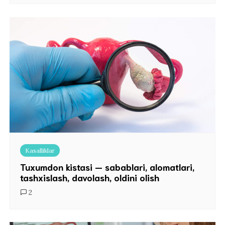
Kasalliklar
Tuxumdon kistasi — sabablari, alomatlari,
tashxislash, davolash, oldini olish
2