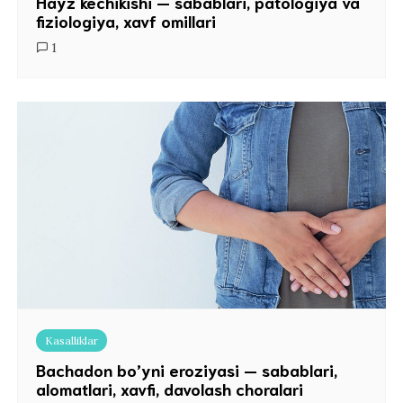
Hayz kechikishi — sabablari, patologiya va
fiziologiya, xavf omillari
1
Kasalliklar
Bachadon bo’yni eroziyasi — sabablari,
alomatlari, xavfi, davolash choralari