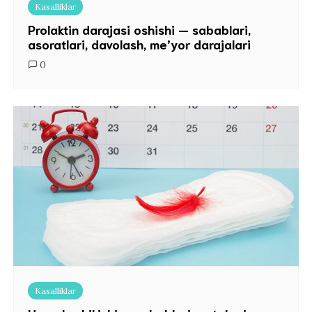
Kasalliklar
Prolaktin darajasi oshishi — sabablari,
asoratlari, davolash, me’yor darajalari
0
Kasalliklar