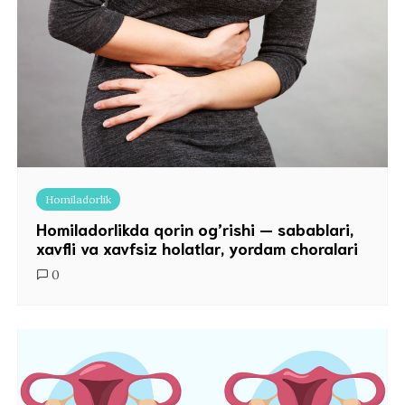
Homiladorlik
Homiladorlikda qorin og’rishi — sabablari,
xavfli va xavfsiz holatlar, yordam choralari
0