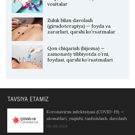
vositalar
Zuluk bilan davolash
(girudoterapiya) — foyda va
zararlari, qarshi ko’rsatmalar
Qon chiqarish (hijoma) —
zamonaviy tibbiyotda o’rni,
foydasi, qarshi ko’rsatmalari
TAVSIYA ETAMIZ
Koronavirus infektsiyasi (COVID-19) —
alomatlari, yuqishi, tashxislash, davolash
05-08-2026