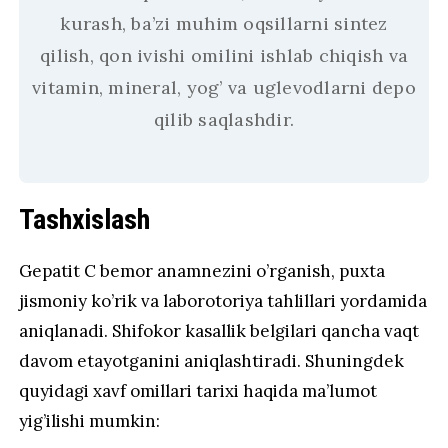
kurash, ba’zi muhim oqsillarni sintez
qilish, qon ivishi omilini ishlab chiqish va
vitamin, mineral, yog’ va uglevodlarni depo
qilib saqlashdir.
Tashxislash
Gepatit C bemor anamnezini o’rganish, puxta
jismoniy ko’rik va laborotoriya tahlillari yordamida
aniqlanadi. Shifokor kasallik belgilari qancha vaqt
davom etayotganini aniqlashtiradi. Shuningdek
quyidagi xavf omillari tarixi haqida ma’lumot
yig’ilishi mumkin: