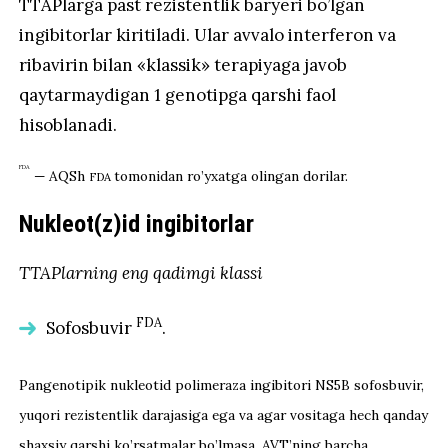
TTAPlarga past rezistentlik baryeri bo’lgan
ingibitorlar kiritiladi. Ular avvalo interferon va
ribavirin bilan «klassik» terapiyaga javob
qaytarmaydigan 1 genotipga qarshi faol
hisoblanadi.
FDA
— AQSh
tomonidan ro’yxatga olingan dorilar.
FDA
Nukleot(z)id ingibitorlar
TTAPlarning eng qadimgi klassi
FDA
Sofosbuvir
.
Pangenotipik nukleotid polimeraza ingibitori NS5B sofosbuvir,
yuqori rezistentlik darajasiga ega va agar vositaga hech qanday
shaxsiy qarshi ko’rsatmalar bo’lmasa, AVT’ning barcha