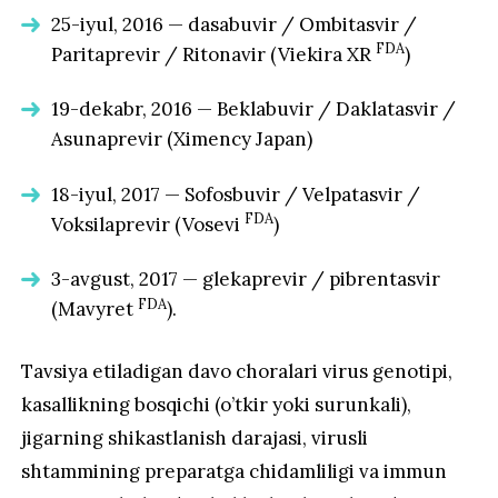
25-iyul, 2016 — dasabuvir / Ombitasvir /
FDA
Paritaprevir / Ritonavir (Viekira XR
)
19-dekabr, 2016 — Beklabuvir / Daklatasvir /
Asunaprevir (Ximency Japan)
18-iyul, 2017 — Sofosbuvir / Velpatasvir /
FDA
Voksilaprevir (Vosevi
)
3-avgust, 2017 — glekaprevir / pibrentasvir
FDA
(Mavyret
).
Tavsiya etiladigan davo choralari virus genotipi,
kasallikning bosqichi (o’tkir yoki surunkali),
jigarning shikastlanish darajasi, virusli
shtammining preparatga chidamliligi va immun