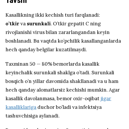
Tavsifi
Kasallikning ikki kechish turi farqlanadi:
o’tkir
va
surunkali
. O’tkir gepatit C ning
rivojlanishi virus bilan zararlangandan keyin
boshlanadi. Bu vaqtda ko’pchilik kasallanganlarda
hech qanday belgilar kuzatilmaydi.
Taxminan 50 — 80% bemorlarda kasallik
keyinchalik surunkali shaklga o’tadi. Surunkali
bosqich o’n yillar davomida shakllanadi va u ham
hech qanday alomatlarsiz kechishi mumkin. Agar
kasallik davolanmasa, bemor oxir-oqibat
jigar
kasalliklariga
duchor bo’ladi va infektsiya
tashuvchisiga aylanadi.