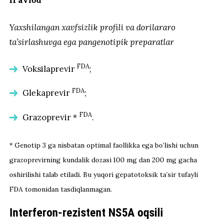
Yaxshilangan xavfsizlik profili va dorilararo
ta’sirlashuvga ega pangenotipik preparatlar
FDA
Voksilaprevir
;
FDA
Glekaprevir
;
FDA
Grazoprevir *
.
* Genotip 3 ga nisbatan optimal faollikka ega bo’lishi uchun
grazoprevirning kundalik dozasi 100 mg dan 200 mg gacha
oshirilishi talab etiladi. Bu yuqori gepatotoksik ta’sir tufayli
FDA tomonidan tasdiqlanmagan.
Interferon-rezistent NS5A oqsili