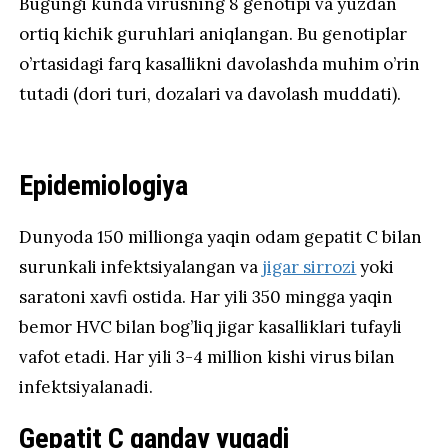
Bugungi kunda virusning 8 genotipi va yuzdan
ortiq kichik guruhlari aniqlangan. Bu genotiplar
o’rtasidagi farq kasallikni davolashda muhim o’rin
tutadi (dori turi, dozalari va davolash muddati).
Epidemiologiya
Dunyoda 150 millionga yaqin odam gepatit C bilan
surunkali infektsiyalangan va
jigar sirrozi
yoki
saratoni xavfi ostida. Har yili 350 mingga yaqin
bemor HVC bilan bog’liq jigar kasalliklari tufayli
vafot etadi. Har yili 3-4 million kishi virus bilan
infektsiyalanadi.
Gepatit C qanday yuqadi