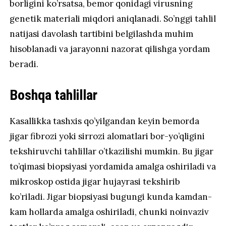
borligini ko’rsatsa, bemor qonidagi virusning
genetik materiali miqdori aniqlanadi. So’nggi tahlil
natijasi davolash tartibini belgilashda muhim
hisoblanadi va jarayonni nazorat qilishga yordam
beradi.
Boshqa tahlillar
Kasallikka tashxis qo’yilgandan keyin bemorda
jigar fibrozi yoki sirrozi alomatlari bor-yo’qligini
tekshiruvchi tahlillar o’tkazilishi mumkin. Bu jigar
to’qimasi biopsiyasi yordamida amalga oshiriladi va
mikroskop ostida jigar hujayrasi tekshirib
ko’riladi. Jigar biopsiyasi bugungi kunda kamdan-
kam hollarda amalga oshiriladi, chunki noinvaziv