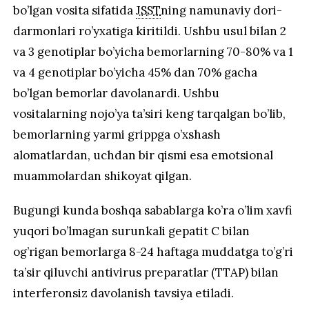
bo’lgan vosita sifatida
JSST
ning namunaviy dori-
darmonlari ro’yxatiga kiritildi. Ushbu usul bilan 2
va 3 genotiplar bo’yicha bemorlarning 70-80% va 1
va 4 genotiplar bo’yicha 45% dan 70% gacha
bo’lgan bemorlar davolanardi. Ushbu
vositalarning nojo’ya ta’siri keng tarqalgan bo’lib,
bemorlarning yarmi grippga o’xshash
alomatlardan, uchdan bir qismi esa emotsional
muammolardan shikoyat qilgan.
Bugungi kunda boshqa sabablarga ko’ra o’lim xavfi
yuqori bo’lmagan surunkali gepatit C bilan
og’rigan bemorlarga 8-24 haftaga muddatga to’g’ri
ta’sir qiluvchi antivirus preparatlar (TTAP) bilan
interferonsiz davolanish tavsiya etiladi.