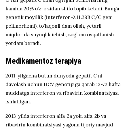
kamida 20% o’z-o’zidan shifo topib ketadi. Bunga
genetik moyillik (interferon-λ IL28B C/C geni
polimorfizmi), to’laqonli dam olish, yetarli
miqdorida suyuqlik ichish, sog’lom ovqatlanish
yordam beradi.
Medikamentoz terapiya
2011-yilgacha butun dunyoda gepatit C ni
davolash uchun HCV genotipiga qarab 12-72 hafta
muddatga interferon va ribavirin kombinatsiyasi
ishlatilgan.
2013-yilda interferon alfa-2a yoki alfa-2b va
ribavirin kombinatsiyasi yagona tijoriy mavjud