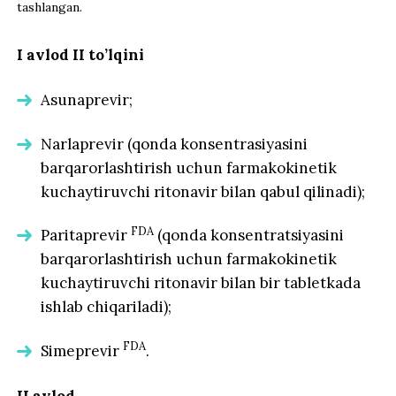
tashlangan
.
I avlod II to’lqini
Asunaprevir;
Narlaprevir (qonda konsentrasiyasini
barqarorlashtirish uchun farmakokinetik
kuchaytiruvchi ritonavir bilan qabul qilinadi);
FDA
Paritaprevir
(qonda konsentratsiyasini
barqarorlashtirish uchun farmakokinetik
kuchaytiruvchi ritonavir bilan bir tabletkada
ishlab chiqariladi);
FDA
Simeprevir
.
II avlod