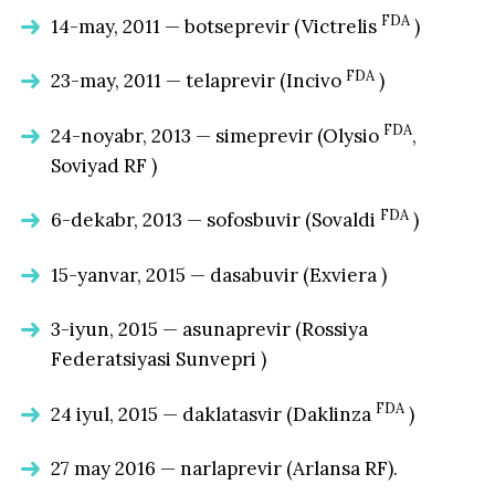
FDA
14-may, 2011 — botseprevir (Victrelis
)
FDA
23-may, 2011 — telaprevir (Incivo
)
FDA
24-noyabr, 2013 — simeprevir (Olysio
,
Soviyad RF )
FDA
6-dekabr, 2013 — sofosbuvir (Sovaldi
)
15-yanvar, 2015 — dasabuvir (Exviera )
3-iyun, 2015 — asunaprevir (Rossiya
Federatsiyasi Sunvepri )
FDA
24 iyul, 2015 — daklatasvir (Daklinza
)
27 may 2016 — narlaprevir (Arlansa RF).