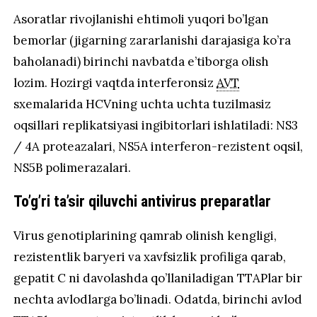
Asoratlar rivojlanishi ehtimoli yuqori bo’lgan
bemorlar (jigarning zararlanishi darajasiga ko’ra
baholanadi) birinchi navbatda e’tiborga olish
lozim. Hozirgi vaqtda interferonsiz
AVT
sxemalarida HCVning uchta uchta tuzilmasiz
oqsillari replikatsiyasi ingibitorlari ishlatiladi: NS3
/ 4A proteazalari, NS5A interferon-rezistent oqsil,
NS5B polimerazalari.
To’g’ri ta’sir qiluvchi antivirus preparatlar
Virus genotiplarining qamrab olinish kengligi,
rezistentlik baryeri va xavfsizlik profiliga qarab,
gepatit C ni davolashda qo’llaniladigan TTAPlar bir
nechta avlodlarga bo’linadi. Odatda, birinchi avlod