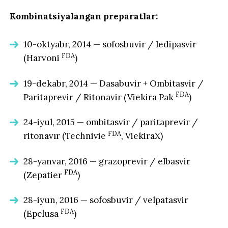
Kombinatsiyalangan preparatlar:
10-oktyabr, 2014 — sofosbuvir / ledipasvir
FDA
(Harvoni
)
19-dekabr, 2014 — Dasabuvir + Ombitasvir /
FDA
Paritaprevir / Ritonavir (Viekira Pak
)
24-iyul, 2015 — ombitasvir / paritaprevir /
FDA
ritonavır (Technivie
, ViekiraX)
28-yanvar, 2016 — grazoprevir / elbasvir
FDA
(Zepatier
)
28-iyun, 2016 — sofosbuvir / velpatasvir
FDA
(Epclusa
)