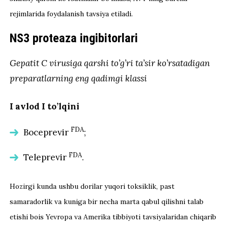
rejimlarida foydalanish tavsiya etiladi.
NS3 proteaza ingibitorlari
Gepatit C virusiga qarshi to’g’ri ta’sir ko’rsatadigan
preparatlarning eng qadimgi klassi
I avlod I to’lqini
FDA
Boceprevir
;
FDA
Teleprevir
.
Hozirgi kunda ushbu dorilar yuqori toksiklik
, past
samaradorlik va kuniga bir necha marta qabul qilishni talab
etishi bois
Yevropa va Amerika tibbiyoti tavsiyalaridan chiqarib