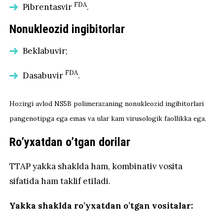
FDA
Pibrentasvir
.
Nonukleozid ingibitorlar
Beklabuvir;
FDA
Dasabuvir
.
Hozirgi avlod NS5B polimerazaning nonukleozid ingibitorlari
pangenotipga ega emas va ular kam virusologik faollikka ega.
Ro’yxatdan o’tgan dorilar
TTAP yakka shaklda ham, kombinativ vosita
sifatida ham taklif etiladi.
Yakka shaklda ro’yxatdan o’tgan vositalar: