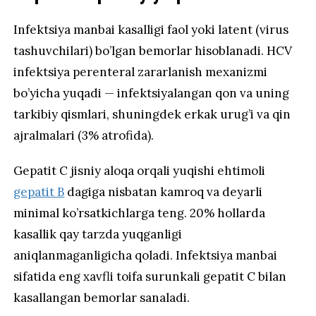
Infektsiya manbai kasalligi faol yoki latent (virus
tashuvchilari) bo’lgan bemorlar hisoblanadi. HCV
infektsiya perenteral zararlanish mexanizmi
bo’yicha yuqadi — infektsiyalangan qon va uning
tarkibiy qismlari, shuningdek erkak urug’i va qin
ajralmalari (3% atrofida).
Gepatit C jisniy aloqa orqali yuqishi ehtimoli
gepatit B
dagiga nisbatan kamroq va deyarli
minimal ko’rsatkichlarga teng. 20% hollarda
kasallik qay tarzda yuqganligi
aniqlanmaganligicha qoladi. Infektsiya manbai
sifatida eng xavfli toifa surunkali gepatit C bilan
kasallangan bemorlar sanaladi.