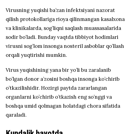
Virusning yuqishi ba’zan infektsiyani nazorat
qilish protokollariga rioya qilinmangan kasalxona
va klinikalarda, sog’liqni saqlash muassasalarida
sodir bo’ladi. Bunday vaqtda tibbiyot hodimlari
virusni sog’lom insonga nosteril asboblar qo’llash
orqali yuqtirishi mumkin.
Virus yuqishining yana bir yo’li bu zaralanib
bo’lgan donor a’zosini boshqa insonga ko’chirib
o’tkazilishidir. Hozirgi paytda zararlangan
organlarni ko’chirib o’tkazish eng so’nggi va
boshqa umid qolmagan holatdagi chora sifatida
qaraladi.
Kundalik hayotda