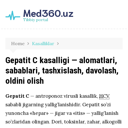
Med360.uz
Tibbiy portal
Home
Kasalliklar
Gepatit C kasalligi — alomatlari,
sabablari, tashxislash, davolash,
oldini olish
Gepatit C
— antroponoz virusli kasallik,
HCV
sababli jigarning yallig’lanishidir. Gepatit so’zi
yunoncha «hepar» — jigar va «itis» — yallig’lanish
so’zlaridan olingan. Dori, toksinlar, zahar, alkogolli