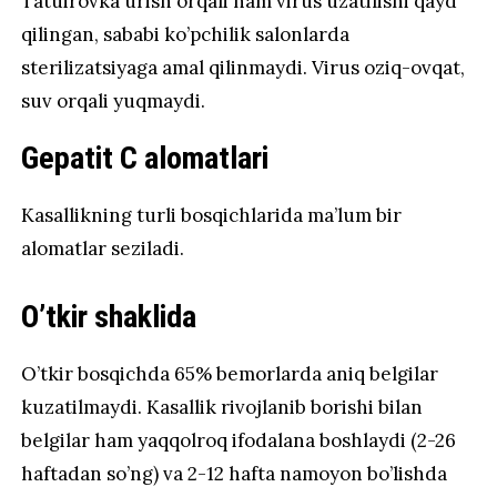
Tatuirovka urish orqali ham virus uzatilishi qayd
qilingan, sababi ko’pchilik salonlarda
sterilizatsiyaga amal qilinmaydi. Virus oziq-ovqat,
suv orqali yuqmaydi.
Gepatit C alomatlari
Kasallikning turli bosqichlarida ma’lum bir
alomatlar seziladi.
O’tkir shaklida
O’tkir bosqichda 65% bemorlarda aniq belgilar
kuzatilmaydi. Kasallik rivojlanib borishi bilan
belgilar ham yaqqolroq ifodalana boshlaydi (2-26
haftadan so’ng) va 2-12 hafta namoyon bo’lishda