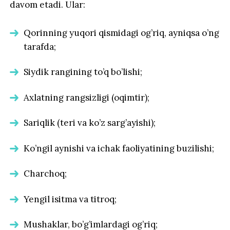
davom etadi. Ular:
Qorinning yuqori qismidagi og’riq, ayniqsa o’ng
tarafda;
Siydik rangining to’q bo’lishi;
Axlatning rangsizligi (oqimtir);
Sariqlik (teri va ko’z sarg’ayishi);
Ko’ngil aynishi va ichak faoliyatining buzilishi;
Charchoq;
Yengil isitma va titroq;
Mushaklar, bo’g’imlardagi og’riq;