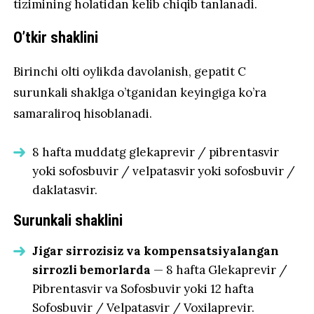
tizimining holatidan kelib chiqib tanlanadi.
O’tkir shaklini
Birinchi olti oylikda davolanish, gepatit C
surunkali shaklga o’tganidan keyingiga ko’ra
samaraliroq hisoblanadi.
8 hafta muddatg glekaprevir / pibrentasvir
yoki sofosbuvir / velpatasvir yoki sofosbuvir /
daklatasvir.
Surunkali shaklini
Jigar sirrozisiz va kompensatsiyalangan
sirrozli bemorlarda
— 8 hafta Glekaprevir /
Pibrentasvir va Sofosbuvir yoki 12 hafta
Sofosbuvir / Velpatasvir / Voxilaprevir.