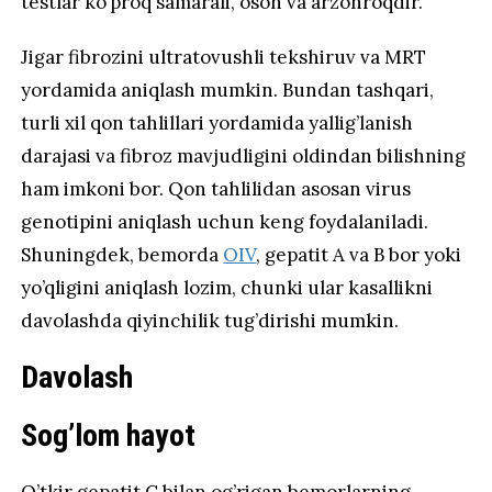
testlar ko’proq samarali, oson va arzonroqdir.
Jigar fibrozini ultratovushli tekshiruv va MRT
yordamida aniqlash mumkin. Bundan tashqari,
turli xil qon tahlillari yordamida yallig’lanish
darajasi va fibroz mavjudligini oldindan bilishning
ham imkoni bor. Qon tahlilidan asosan virus
genotipini aniqlash uchun keng foydalaniladi.
Shuningdek, bemorda
OIV
, gepatit A va B bor yoki
yo’qligini aniqlash lozim, chunki ular kasallikni
davolashda qiyinchilik tug’dirishi mumkin.
Davolash
Sog’lom hayot
O’tkir gepatit C bilan og’rigan bemorlarning