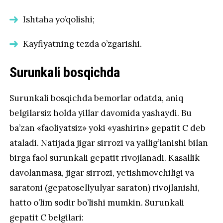
Ishtaha yo’qolishi;
Kayfiyatning tezda o’zgarishi.
Surunkali bosqichda
Surunkali bosqichda bemorlar odatda, aniq
belgilarsiz holda yillar davomida yashaydi. Bu
ba’zan «faoliyatsiz» yoki «yashirin» gepatit C deb
ataladi. Natijada jigar sirrozi va yallig’lanishi bilan
birga faol surunkali gepatit rivojlanadi. Kasallik
davolanmasa, jigar sirrozi, yetishmovchiligi va
saratoni (gepatosellyulyar saraton) rivojlanishi,
hatto o’lim sodir bo’lishi mumkin. Surunkali
gepatit C belgilari: