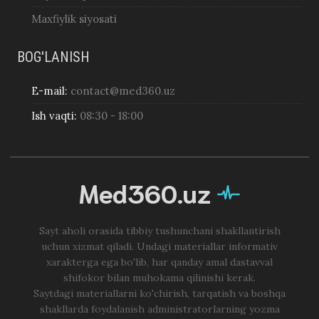
Maxfiylik siyosati
BOG'LANISH
E-mail:
contact@med360.uz
Ish vaqti:
08:30 - 18:00
Med360.uz
Sayt aholi orasida tibbiy tushunchani shakllantirish
uchun xizmat qiladi. Undagi materiallar informativ
xarakterga ega bo'lib, har qanday amal dastavval
shifokor bilan muhokama qilinishi kerak.
Saytdagi materiallarni ko'chirish, tarqatish va boshqa
shakllarda foydalanish administratorlarning yozma