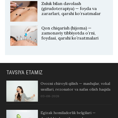
Zuluk bilan davolash
(girudoterapiya) — foyda va
zararlari, qarshi ko’rsatmalar
Qon chiqarish (hijoma) —
zamonaviy tibbiyotda o’rni,
foydasi, qarshi ko’rsatmalari
TAVSIYA ETAMIZ
Ovozni chiroyli qilish — mashqlar, vokal
usullari, rezonator va nafas olish haqida
03-08-2026
Egizak homiladorlik belgilari —