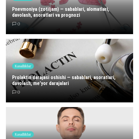
Pnevmoniya (zotiljam) — sabablari, alomatlari,
davolash, asoratlari va prognozi
0
Kasalliklar
Prolaktin darajasi oshishi — sabablari, asoratlari,
davolash, me’yor darajalari
0
Kasalliklar