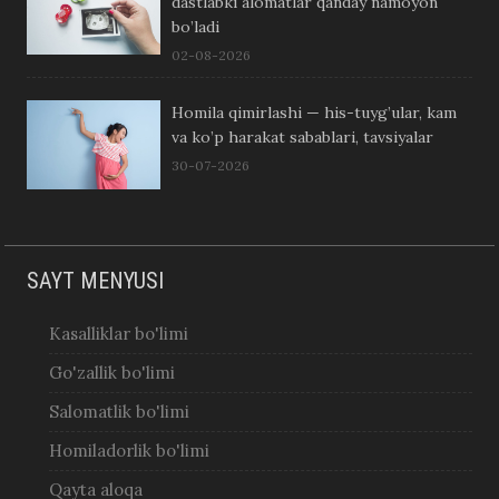
dastlabki alomatlar qanday namoyon
bo’ladi
02-08-2026
Homila qimirlashi — his-tuyg’ular, kam
va ko’p harakat sabablari, tavsiyalar
30-07-2026
SAYT MENYUSI
Kasalliklar bo'limi
Go'zallik bo'limi
Salomatlik bo'limi
Homiladorlik bo'limi
Qayta aloqa