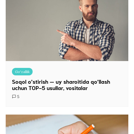
Go'zallik
Soqol o’stirish — uy sharoitida qo’llash
uchun TOP-5 usullar, vositalar
5