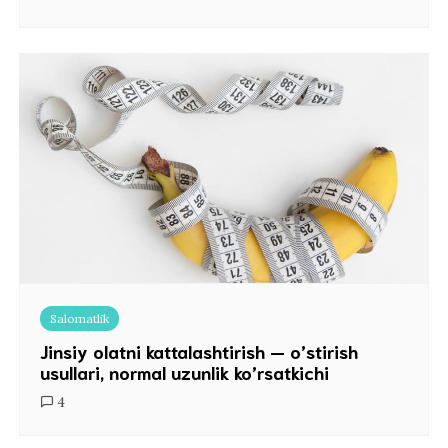
Salomatlik
Jinsiy olatni kattalashtirish — o’stirish
usullari, normal uzunlik ko’rsatkichi
4