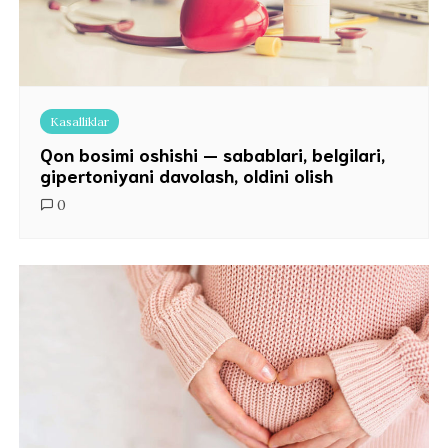
Kasalliklar
Qon bosimi oshishi — sabablari, belgilari,
gipertoniyani davolash, oldini olish
0