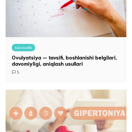
Salomatlik
Ovulyatsiya — tavsifi, boshlanishi belgilari,
davomiyligi, aniqlash usullari
5