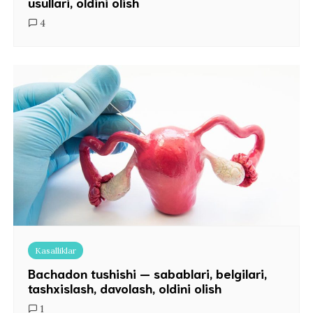
usullari, oldini olish
4
Kasalliklar
Bachadon tushishi — sabablari, belgilari,
tashxislash, davolash, oldini olish
1