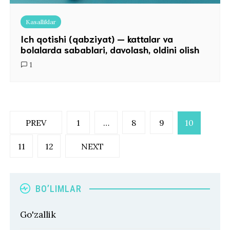
Kasalliklar
Ich qotishi (qabziyat) — kattalar va
bolalarda sabablari, davolash, oldini olish
1
Posts
PREV
1
…
8
9
10
pagination
11
12
NEXT
BO’LIMLAR
Go'zallik